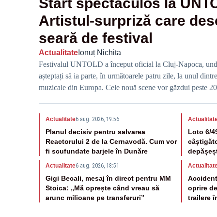
Start spectaculos la UNT
Artistul-surpriză care de
seară de festival
Actualitate
Ionuț Nichita
Festivalul UNTOLD a început oficial la Cluj-Napoca, unde 
așteptați să ia parte, în următoarele patru zile, la unul din
muzicale din Europa. Cele nouă scene vor găzdui peste 200
străinătate.
Actualitate
6 aug. 2026, 19:56
Actualitat
Planul decisiv pentru salvarea
Loto 6/4
Reactorului 2 de la Cernavodă. Cum vor
câștigăt
fi scufundate barjele în Dunăre
depășeșt
Actualitate
6 aug. 2026, 18:51
Actualitat
Gigi Becali, mesaj în direct pentru MM
Accident
Stoica: „Mă oprește când vreau să
oprire d
arunc milioane pe transferuri”
trailere 