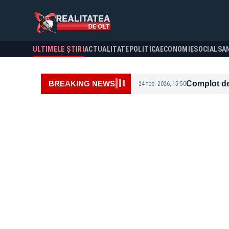
ULTIMELE ȘTIRI
ACTUALITATE
POLITICA
ECONOMIE
SOCIAL
SA
Realitatea de Olt - Știri de Ultimă Oră
BREAKING NEWS
Complot dej
24 feb. 2026, 15:50