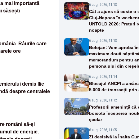
ea mai importantă
6 aug. 2026, 11:18
i săsești
Cât a ajuns să coste o 
Cluj-Napoca în weeken
UNTOLD 2026: Prețuri r
noapte
6 aug. 2026, 11:18
România. Râurile care
Bolojan: Vom aproba în
oarele ore
maximum două săptămâ
memorandum pentru an
personalului din creșel
inaugurate
6 aug. 2026, 11:14
Blocajul ANCPI a amâna
emierului demis Ilie
5.000 de tranzacții prin 
ndă despre centralele
6 aug. 2026, 11:12
Profesorii amenință că 
boicota începerea noul
școlar
tre români să-și
6 aug. 2026, 11:05
ul de energie.
Zi decisivă la Înalta Cur