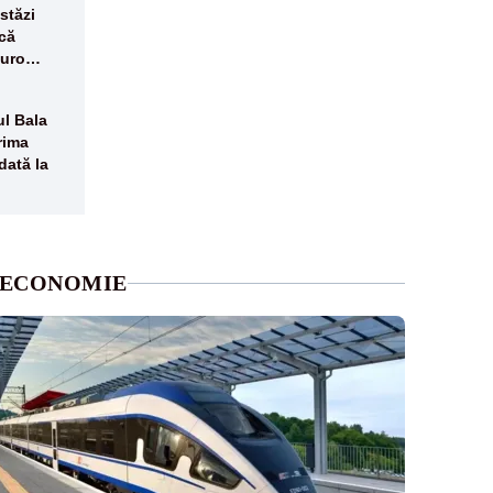
stăzi
că
euro
ul Bala
rima
dată la
ECONOMIE