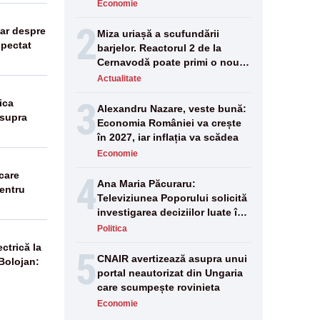
repornite. La ore de vârf se va
Economie
apela la importuri - LIVE TEXT
2
lar despre
Miza uriașă a scufundării
spectat
barjelor. Reactorul 2 de la
Cernavodă poate primi o nouă
„gură de oxigen”
Actualitate
3
ica
Alexandru Nazare, veste bună:
asupra
Economia României va crește
în 2027, iar inflația va scădea
Economie
care
4
Ana Maria Păcuraru:
pentru
Televiziunea Poporului solicită
investigarea deciziilor luate în
această perioadă de criză
Politica
enegetică
ctrică la
5
CNAIR avertizează asupra unui
 Bolojan:
portal neautorizat din Ungaria
care scumpește rovinieta
Economie