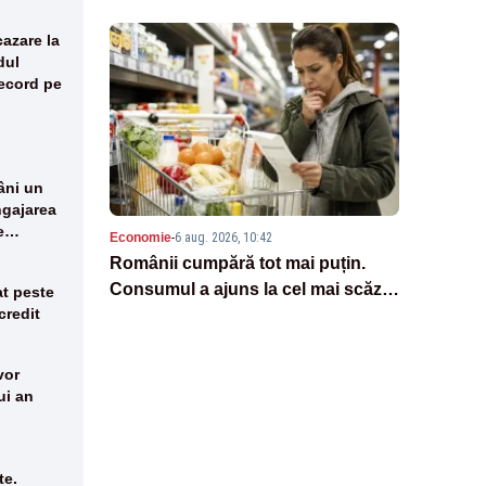
cazare la
dul
ecord pe
ni un
gajarea
e
Economie
-
6 aug. 2026, 10:42
Românii cumpără tot mai puțin.
Consumul a ajuns la cel mai scăzut
t peste
credit
nivel din ultimele 11 luni: datele INS
vor
ui an
te.