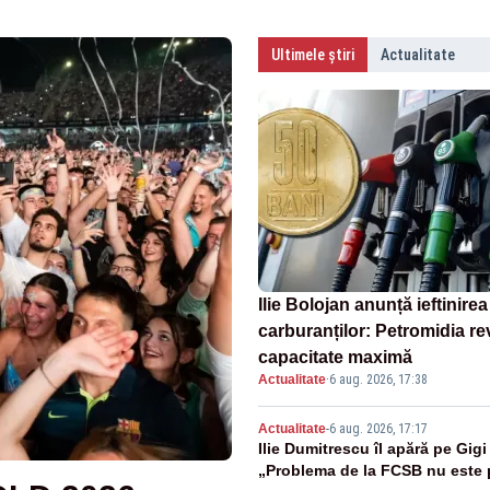
Ultimele știri
Actualitate
Ilie Bolojan anunță ieftinirea
carburanților: Petromidia re
capacitate maximă
Actualitate
·
6 aug. 2026, 17:38
Actualitate
-
6 aug. 2026, 17:17
Ilie Dumitrescu îl apără pe Gigi
„Problema de la FCSB nu este 