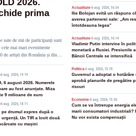
OLD 2026.
Actualitate
-
6 aug. 2026, 16:34
schide prima
Ilie Bolojan evită un răspuns c
averea partenerei sale: „Am re
întotdeauna legea”
Actualitate
-
6 aug. 2026, 16:14
sute de mii de participanți sunt
Vladimir Putin intervine în polit
tre cele mai mari evenimente
monetară a Rusiei. Presiunile 
 de artiști din România și din
Băncii Centrale se intensifică
Politica
-
6 aug. 2026, 15:39
Guvernul a adoptat o hotărâre 
e
6 aug. 2026, 19:19
aprobă planurile de pregătire 
9, 6 august 2026. Numerele
riscuri
oare au fost anunțate. Miza
e 9 milioane de euro
Economie
-
6 aug. 2026, 15:36
e
6 aug. 2026, 18:11
Cum se va întrerupe energia ele
marii consumatori industriali?
 pe drumul expres după o
Nu vor exista compensații
e urgență. Un TIR a lovit două
încărcate cu mașini