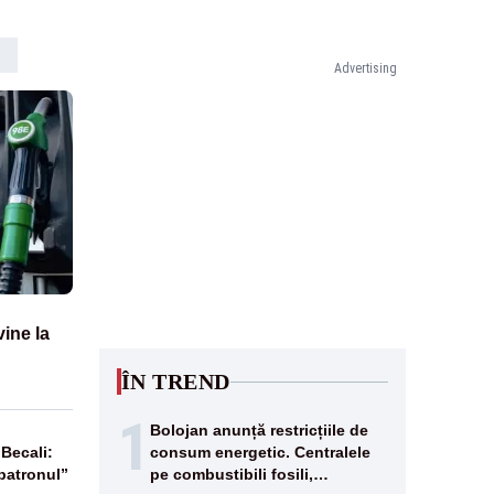
Advertising
vine la
ÎN TREND
1
Bolojan anunță restricțiile de
 Becali:
consum energetic. Centralele
patronul”
pe combustibili fosili,