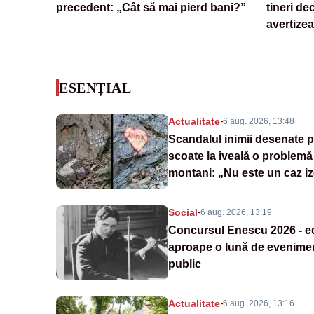
precedent: „Cât să mai pierd bani?”
tineri de
avertize
ESENȚIAL
Actualitate
-
6 aug. 2026, 13:48
Scandalul inimii desenate 
scoate la iveală o problemă 
montani: „Nu este un caz iz
Social
-
6 aug. 2026, 13:19
Concursul Enescu 2026 - ed
aproape o lună de evenimen
public
Actualitate
-
6 aug. 2026, 13:16