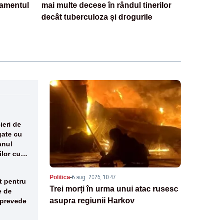
tamentul
mai multe decese în rândul tinerilor
decât tuberculoza și drogurile
eri de
gate cu
anul
ilor cu
Politica
-
6 aug. 2026, 10:47
t pentru
Trei morți în urma unui atac rusesc
e de
asupra regiunii Harkov
 prevede