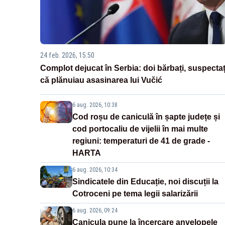
24 feb. 2026, 15:50
Complot dejucat în Serbia: doi bărbați, suspectaț
că plănuiau asasinarea lui Vučić
6 aug. 2026, 10:38
Cod roșu de caniculă în șapte județe și
cod portocaliu de vijelii în mai multe
regiuni: temperaturi de 41 de grade -
HARTA
6 aug. 2026, 10:34
Sindicatele din Educație, noi discuții la
Cotroceni pe tema legii salarizării
6 aug. 2026, 09:24
Canicula pune la încercare anvelopele