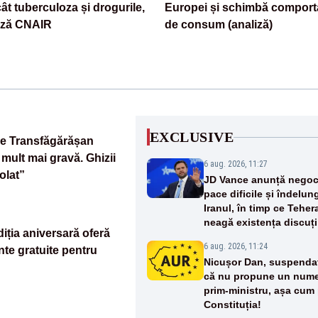
cât tuberculoza și drogurile,
Europei și schimbă compor
ază CNAIR
de consum (analiză)
EXCLUSIVE
pe Transfăgărășan
mult mai gravă. Ghizii
6 aug. 2026, 11:27
olat”
JD Vance anunță negoci
pace dificile și îndelun
Iranul, în timp ce Teher
neagă existența discuți
iția aniversară oferă
SUA
6 aug. 2026, 11:24
te gratuite pentru
Nicușor Dan, suspenda
că nu propune un num
prim-ministru, așa cum
Constituția!