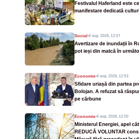
Festivalul Haferland este c
manifestare dedicată culturi
Social
-
6 aug. 2026, 12:57
Avertizare de inundații în 
pot ieși din matcă în următ
Economie
-
6 aug. 2026, 12:53
Sfidare uriașă din partea pr
Bolojan. A refuzat să răspu
pe cărbune
Economie
-
6 aug. 2026, 12:50
Ministerul Energiei, apel că
REDUCĂ VOLUNTAR consum