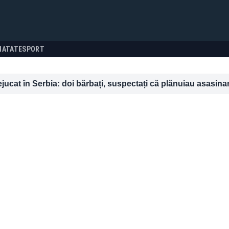
NATATE
SPORT
ucat în Serbia: doi bărbați, suspectați că plănuiau asasinar