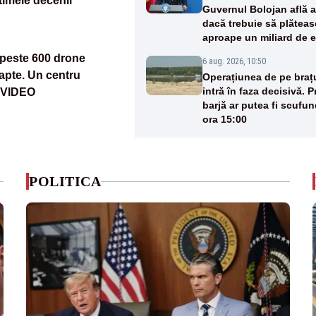
timele decenii
Guvernul Bolojan află a
dacă trebuie să plăteas
aproape un miliard de 
grefierilor
 peste 600 drone
6 aug. 2026, 10:50
apte. Un centru
Operațiunea de pe braț
intră în faza decisivă. P
t VIDEO
barjă ar putea fi scufun
ora 15:00
POLITICA