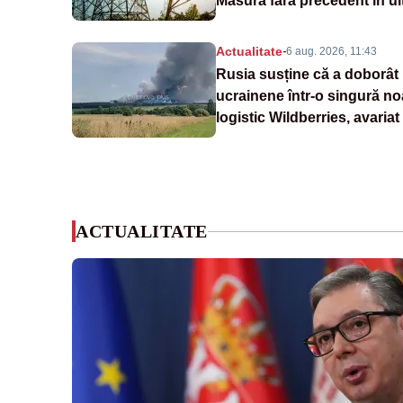
Măsură fără precedent în ul
Actualitate
-
6 aug. 2026, 11:43
Rusia susține că a doborât
ucrainene într-o singură no
logistic Wildberries, avaria
ACTUALITATE