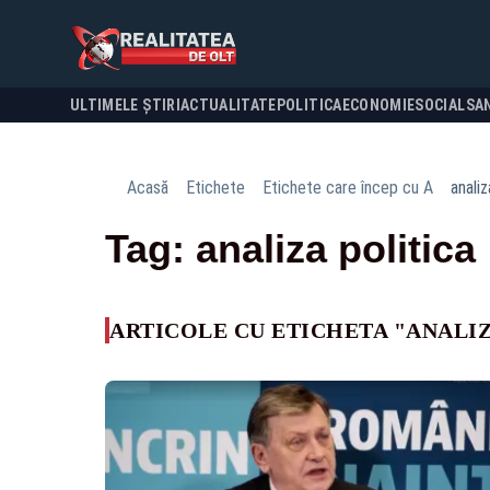
ULTIMELE ȘTIRI
ACTUALITATE
POLITICA
ECONOMIE
SOCIAL
SA
Acasă
Etichete
Etichete care încep cu A
analiz
Tag: analiza politica
ARTICOLE CU ETICHETA "ANALIZ