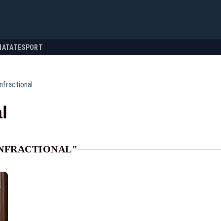
NATATE
SPORT
nfractional
l
INFRACTIONAL"