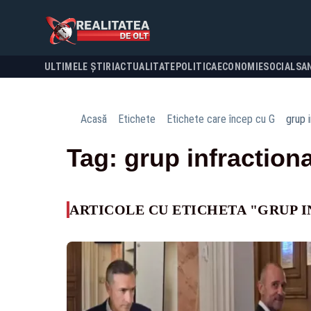
ULTIMELE ȘTIRI
ACTUALITATE
POLITICA
ECONOMIE
SOCIAL
SA
Acasă
Etichete
Etichete care încep cu G
grup i
Tag: grup infractiona
ARTICOLE CU ETICHETA "GRUP 