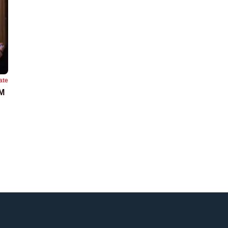
ate
M