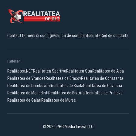
Contact
Termeni și condiții
Politică de confidențialitate
Cod de conduită
Parteneri:
Realitatea.NET
Realitatea Sportiva
Realitatea Star
Realitatea de Alba
Realitatea de Vrancea
Realitatea de Brasov
Realitatea de Constanta
Realitatea de Dambovita
Realitatea de Braila
Realitatea de Covasna
Realitatea de Mehedinti
Realitatea de Bistrita
Realitatea de Prahova
Realitatea de Galati
Realitatea de Mures
© 2026 PHG Media Invest LLC
Facebook
YouTube