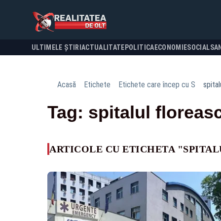
ULTIMELE ȘTIRI
ACTUALITATE
POLITICA
ECONOMIE
SOCIAL
SA
Acasă
Etichete
Etichete care încep cu S
spital
Tag: spitalul floreas
ARTICOLE CU ETICHETA "SPITA