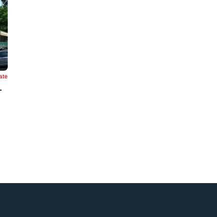
ate
L