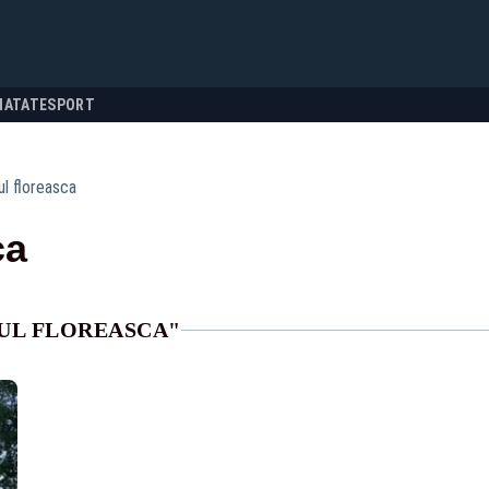
NATATE
SPORT
ul floreasca
ca
LUL FLOREASCA"