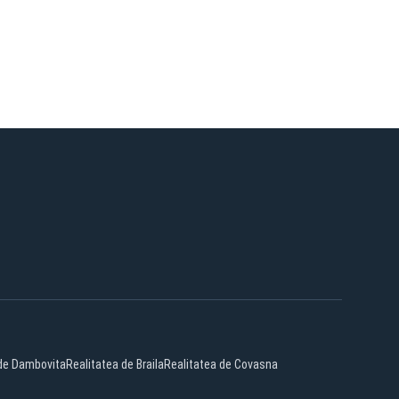
 de Dambovita
Realitatea de Braila
Realitatea de Covasna