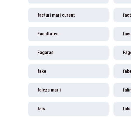
facturi mari curent
fact
Facultatea
facu
Fagaras
Făg
fake
fak
faleza marii
fali
fals
fals