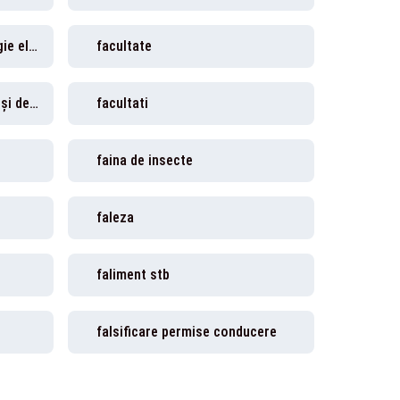
facturi români curent energie electrică
facultate
facultatea de management şi dezvoltare rurală
facultati
faina de insecte
faleza
faliment stb
falsificare permise conducere