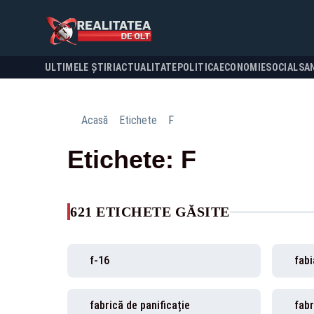
ULTIMELE ȘTIRI
ACTUALITATE
POLITICA
ECONOMIE
SOCIAL
SA
Acasă
Etichete
F
Etichete: F
621 ETICHETE GĂSITE
f-16
fabi
fabrică de panificație
fabr