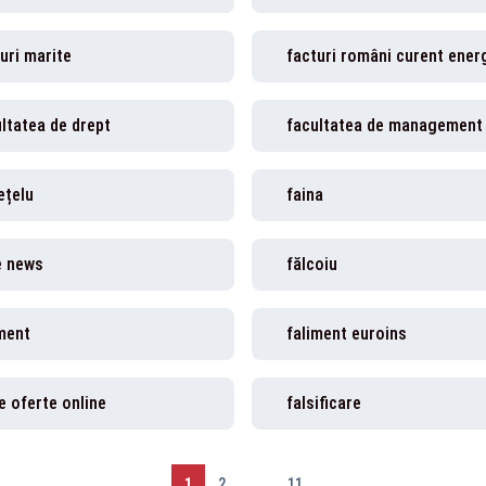
uri marite
ltatea de drept
ețelu
faina
e news
fălcoiu
ment
faliment euroins
e oferte online
falsificare
1
2
...
11