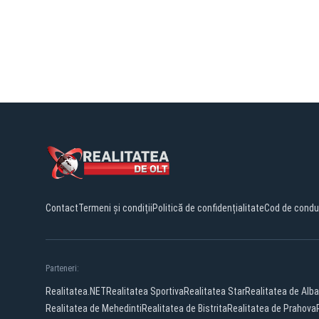
Contact
Termeni și condiții
Politică de confidențialitate
Cod de condu
Parteneri:
Realitatea.NET
Realitatea Sportiva
Realitatea Star
Realitatea de Alba
Realitatea de Mehedinti
Realitatea de Bistrita
Realitatea de Prahova