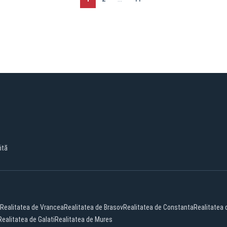
ită
Realitatea de Vrancea
Realitatea de Brasov
Realitatea de Constanta
Realitatea
Realitatea de Galati
Realitatea de Mures