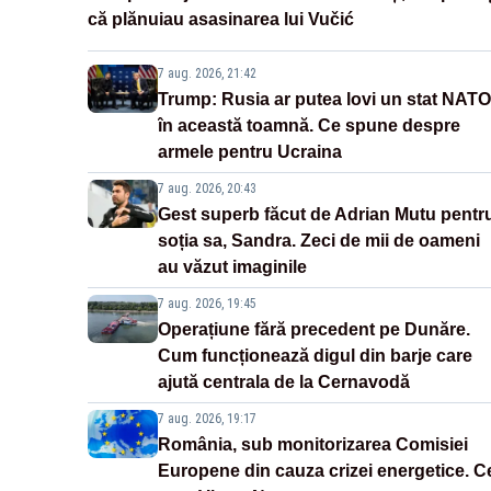
că plănuiau asasinarea lui Vučić
7 aug. 2026, 21:42
Trump: Rusia ar putea lovi un stat NATO
în această toamnă. Ce spune despre
armele pentru Ucraina
7 aug. 2026, 20:43
Gest superb făcut de Adrian Mutu pentr
soția sa, Sandra. Zeci de mii de oameni
au văzut imaginile
7 aug. 2026, 19:45
Operațiune fără precedent pe Dunăre.
Cum funcționează digul din barje care
ajută centrala de la Cernavodă
7 aug. 2026, 19:17
România, sub monitorizarea Comisiei
Europene din cauza crizei energetice. C