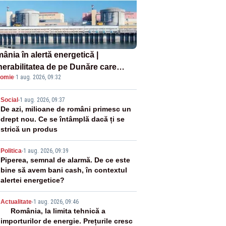
ânia în alertă energetică |
nerabilitatea de pe Dunăre care
omie
·
1 aug. 2026, 09:32
e în pericol Centrala Cernavodă era
oscută de pe vremea lui Ceaușescu
2
Social
-
1 aug. 2026, 09:37
De azi, milioane de români primesc un
drept nou. Ce se întâmplă dacă ți se
strică un produs
3
Politica
-
1 aug. 2026, 09:39
Piperea, semnal de alarmă. De ce este
bine să avem bani cash, în contextul
alertei energetice?
4
Actualitate
-
1 aug. 2026, 09:46
România, la limita tehnică a
importurilor de energie. Prețurile cresc