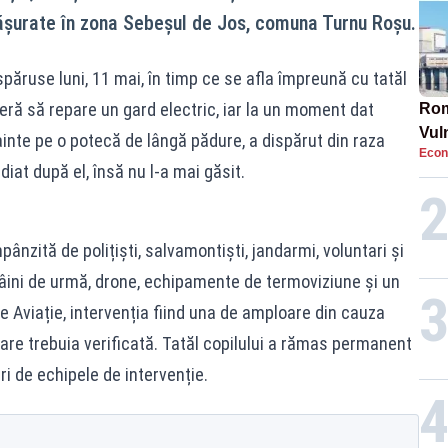
fășurate în zona Sebeșul de Jos, comuna Turnu Roșu.
păruse luni, 11 mai, în timp ce se afla împreună cu tatăl
eră să repare un gard electric, iar la un moment dat
Rom
Vul
ainte pe o potecă de lângă pădure, a dispărut din raza
Econ
pun
diat după el, însă nu l-a mai găsit.
cun
pânzită de polițiști, salvamontiști, jandarmi, voluntari și
i câini de urmă, drone, echipamente de termoviziune și un
de Aviație, intervenția fiind una de amploare din cauza
 care trebuia verificată. Tatăl copilului a rămas permanent
uri de echipele de intervenție.