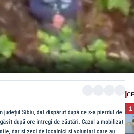
CE
1
in județul Sibiu, dat dispărut după ce s-a pierdut de
 găsit după ore întregi de căutări. Cazul a mobilizat
ie, dar și zeci de localnici și voluntari care au