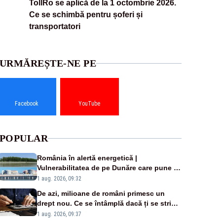
TollRo se aplică de la 1 octombrie 2026.
Ce se schimbă pentru șoferi și
transportatori
URMĂREȘTE-NE PE
Facebook
YouTube
POPULAR
România în alertă energetică |
Vulnerabilitatea de pe Dunăre care pune în
pericol Centrala Cernavodă era cunoscută
1 aug. 2026, 09:32
de pe vremea lui Ceaușescu
De azi, milioane de români primesc un
drept nou. Ce se întâmplă dacă ți se strică
un produs
1 aug. 2026, 09:37