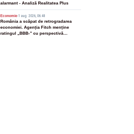
alarmant - Analiză Realitatea Plus
5
Economie
-
1 aug. 2026, 06:48
România a scăpat de retrogradarea
economiei. Agenția Fitch menține
ratingul „BBB-” cu perspectivă
negativă