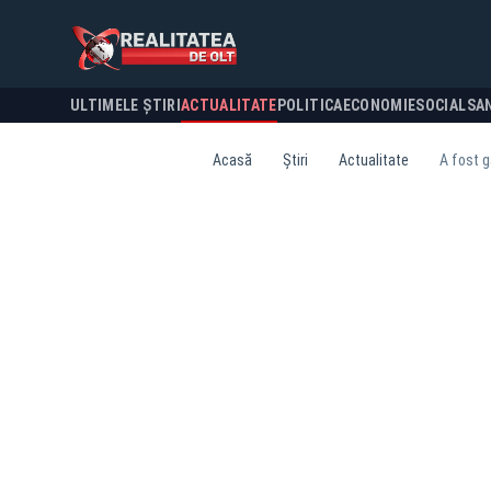
ULTIMELE ȘTIRI
ACTUALITATE
POLITICA
ECONOMIE
SOCIAL
SA
Acasă
Știri
Actualitate
A fost g