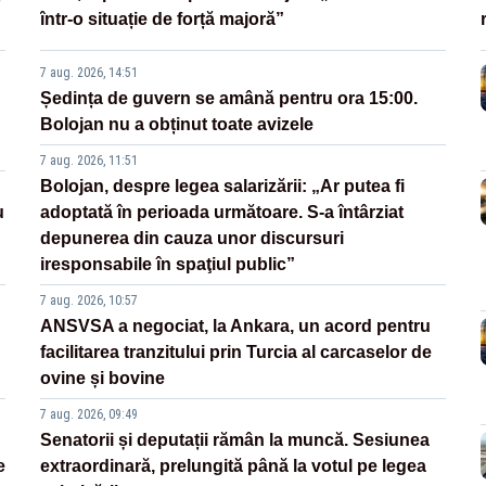
într-o situație de forță majoră”
7 aug. 2026, 14:51
Ședința de guvern se amână pentru ora 15:00.
Bolojan nu a obținut toate avizele
7 aug. 2026, 11:51
Bolojan, despre legea salarizării: „Ar putea fi
u
adoptată în perioada următoare. S-a întârziat
depunerea din cauza unor discursuri
iresponsabile în spaţiul public”
7 aug. 2026, 10:57
ANSVSA a negociat, la Ankara, un acord pentru
facilitarea tranzitului prin Turcia al carcaselor de
ovine și bovine
7 aug. 2026, 09:49
Senatorii și deputații rămân la muncă. Sesiunea
e
extraordinară, prelungită până la votul pe legea