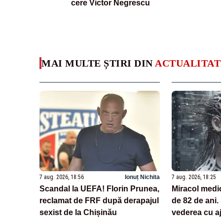
cere Victor Negrescu
MAI MULTE ȘTIRI DIN
ACTUALITAT
7 aug. 2026, 18:56
Ionuț Nichita
7 aug. 2026, 18:25
Scandal la UEFA! Florin Prunea,
Miracol medi
reclamat de FRF după derapajul
de 82 de ani.
sexist de la Chișinău
vederea cu aj