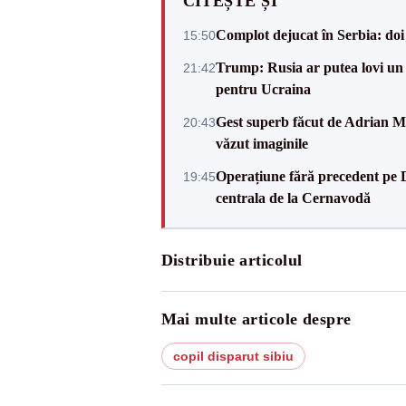
CITEȘTE ȘI
Complot dejucat în Serbia: doi 
15:50
Trump: Rusia ar putea lovi un
21:42
pentru Ucraina
Gest superb făcut de Adrian Mu
20:43
văzut imaginile
Operațiune fără precedent pe 
19:45
centrala de la Cernavodă
Distribuie articolul
Mai multe articole despre
copil disparut sibiu