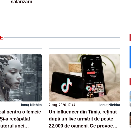
salarizării
E
Ionuț Nichita
7 aug. 2026, 17:44
Ionuț Nichita
cal pentru o femeie
Un influencer din Timiș, reținut
 Și-a recăpătat
după un live urmărit de peste
utorul unei
22.000 de oameni. Ce provocări