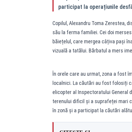
participat la operațiunile des
Copilul, Alexandru Toma Zerestea, dis
său la ferma familiei. Cei doi merses
băiețelul, care mergea câțiva pași în
vizuală a tatălui. Bărbatul a mers ime
În orele care au urmat, zona a fost îm
localnici. La căutări au fost folosiț
elicopter al Inspectoratului General 
terenului dificil și a suprafeței mari
în zonă și a participat la căutări alăt