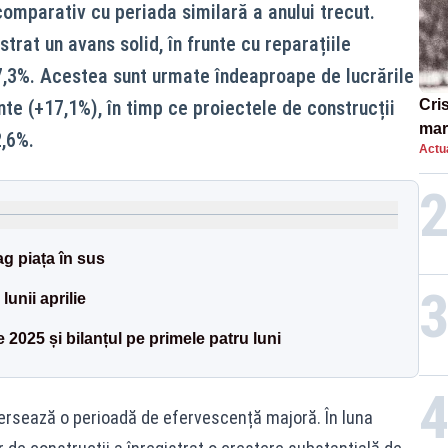
 comparativ cu periada similară a anului trecut.
strat un avans solid, în frunte cu reparațiile
7,3%. Acestea sunt urmate îndeaproape de lucrările
ente (+17,1%), în timp ce proiectele de construcții
Cri
mar
2,6%.
Actua
„O 
ag piața în sus
lunii aprilie
 2025 și bilanțul pe primele patru luni
versează o perioadă de efervescență majoră. În luna