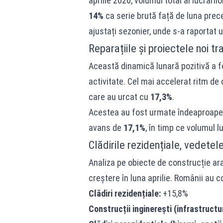
aprilie 2026, volumul total al lucrăril
14%
ca serie brută față de luna prece
ajustați sezonier, unde s-a raportat 
Reparațiile și proiectele noi tr
Această dinamică lunară pozitivă a f
activitate. Cel mai accelerat ritm de
care au urcat cu
17,3%
.
Acestea au fost urmate îndeaproape de
avans de
17,1%
, în timp ce volumul l
Clădirile rezidențiale, vedetele 
Analiza pe obiecte de construcție ara
creștere în luna aprilie. Românii au co
Clădiri rezidențiale:
+15,8%
Construcții inginerești (infrastructu