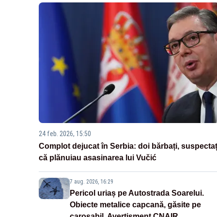
24 feb. 2026, 15:50
Complot dejucat în Serbia: doi bărbați, suspectaț
că plănuiau asasinarea lui Vučić
7 aug. 2026, 16:29
Pericol uriaș pe Autostrada Soarelui.
Obiecte metalice capcană, găsite pe
carosabil. Avertisment CNAIR