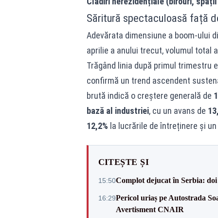
Clădiri nerezidențiale (birouri, spați
Săritură spectaculoasă față de 
Adevărata dimensiune a boom-ului din
aprilie a anului trecut, volumul total 
Trăgând linia după primul trimestru e
confirmă un trend ascendent sustenab
brută indică o creștere generală de
1
bază al industriei
, cu un avans de
13
12,2%
la lucrările de întreținere și u
CITEȘTE ȘI
Complot dejucat în Serbia: doi 
15:50
Pericol uriaș pe Autostrada Soa
16:29
Avertisment CNAIR