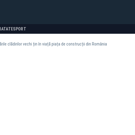
NATATE
SPORT
rile clădirilor vechi țin în viață piața de construcții din România