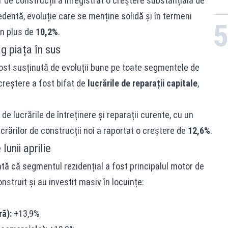
or de construcții a înregistrat o creștere substanțială de
dentă, evoluție care se menține solidă și în termeni
un plus de
10,2%
.
ag piața în sus
ost susținută de evoluții bune pe toate segmentele de
 creștere a fost bifat de
lucrările de reparații capitale
,
 lucrările de întreținere și reparații curente, cu un
ucrărilor de construcții noi a raportat o creștere de
12,6%
.
lunii aprilie
tă că segmentul rezidențial a fost principalul motor de
nstruit și au investit masiv în locuințe:
ră):
+13,9%