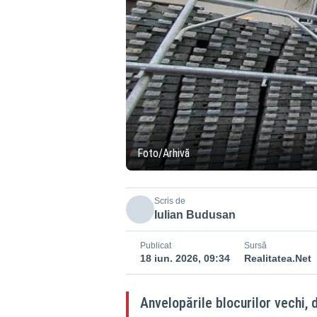
Foto/Arhivă
Scris de
Iulian Budusan
Publicat
Sursă
18 iun. 2026, 09:34
Realitatea.Net
Anvelopările blocurilor vechi, d