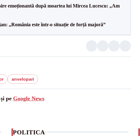
isire emoționantă după moartea lui Mircea Lucescu: „Am
an: „România este într-o situație de forță majoră”
or
anvelopari
 și pe
Google News
POLITICA