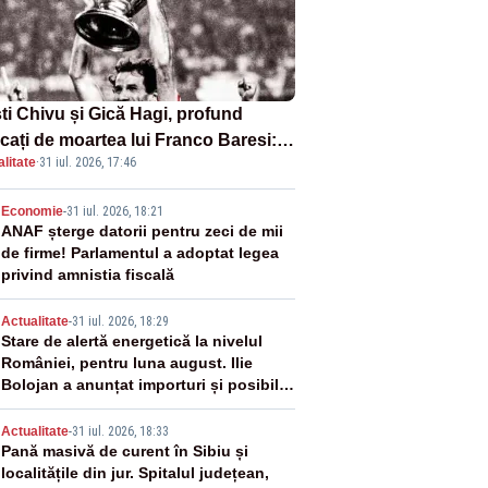
sti Chivu și Gică Hagi, profund
cați de moartea lui Franco Baresi:
litate
·
31 iul. 2026, 17:46
legendă a fotbalului mondial”
2
Economie
-
31 iul. 2026, 18:21
ANAF șterge datorii pentru zeci de mii
de firme! Parlamentul a adoptat legea
privind amnistia fiscală
3
Actualitate
-
31 iul. 2026, 18:29
Stare de alertă energetică la nivelul
României, pentru luna august. Ilie
Bolojan a anunțat importuri și posibile
restricții – VIDEO
4
Actualitate
-
31 iul. 2026, 18:33
Pană masivă de curent în Sibiu și
localitățile din jur. Spitalul județean,