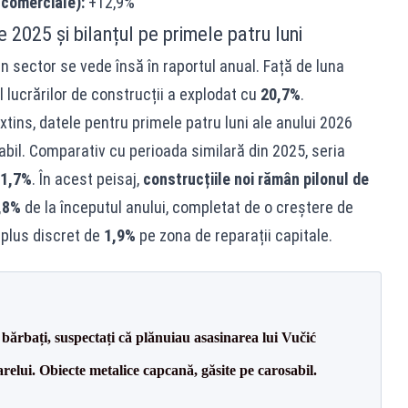
i comerciale):
+12,9%
2025 și bilanțul pe primele patru luni
 sector se vede însă în raportul anual. Față de luna
al lucrărilor de construcții a explodat cu
20,7%
.
xtins, datele pentru primele patru luni ale anului 2026
il. Comparativ cu perioada similară din 2025, seria
1,7%
. În acest peisaj,
construcțiile noi rămân pilonul de
,8%
de la începutul anului, completat de o creștere de
n plus discret de
1,9%
pe zona de reparații capitale.
bărbați, suspectați că plănuiau asasinarea lui Vučić
relui. Obiecte metalice capcană, găsite pe carosabil.