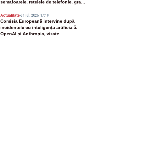
semafoarele, rețelele de telefonie, grav
afectate
5
Actualitate
-
31 iul. 2026, 17:19
Comisia Europeană intervine după
incidentele cu inteligența artificială.
OpenAI și Anthropic, vizate