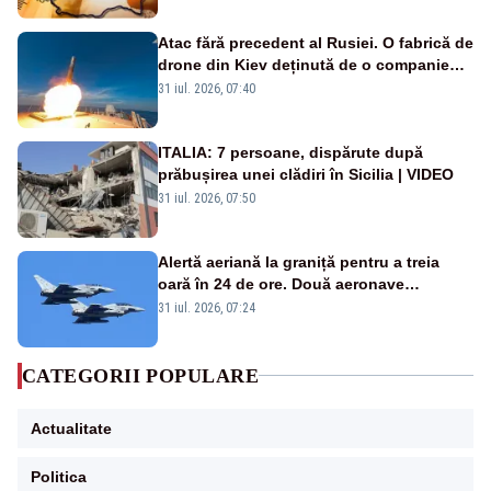
Atac fără precedent al Rusiei. O fabrică de
drone din Kiev deținută de o companie
americană, distrusă de o rachetă
31 iul. 2026, 07:40
rusească
ITALIA: 7 persoane, dispărute după
prăbușirea unei clădiri în Sicilia | VIDEO
31 iul. 2026, 07:50
Alertă aeriană la graniță pentru a treia
oară în 24 de ore. Două aeronave
Eurofighter britanice au fost ridicate de la
31 iul. 2026, 07:24
sol
CATEGORII POPULARE
Actualitate
Politica