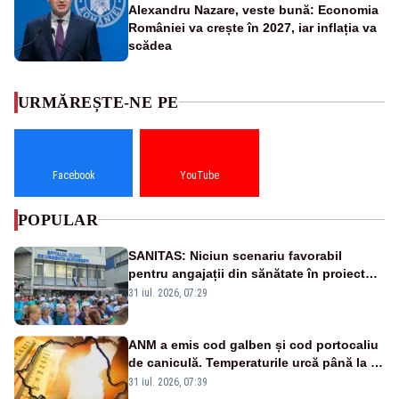
Alexandru Nazare, veste bună: Economia
României va crește în 2027, iar inflația va
scădea
URMĂREȘTE-NE PE
Facebook
YouTube
POPULAR
SANITAS: Niciun scenariu favorabil
pentru angajații din sănătate în proiectul
Legii salarizării
31 iul. 2026, 07:29
ANM a emis cod galben și cod portocaliu
de caniculă. Temperaturile urcă până la 38
de grade, iar nopțile devin tropicale
31 iul. 2026, 07:39