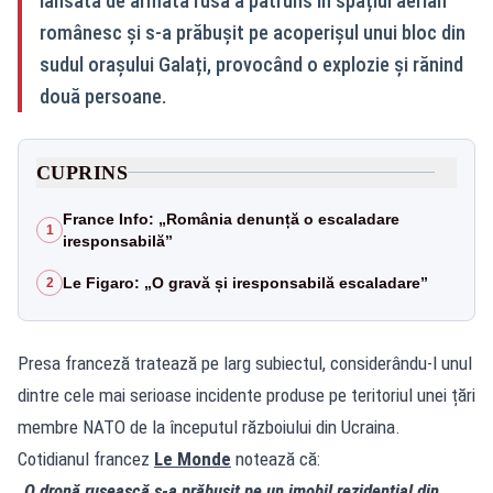
lansată de armata rusă a pătruns în spațiul aerian
românesc și s‑a prăbușit pe acoperișul unui bloc din
sudul orașului Galați, provocând o explozie și rănind
două persoane.
CUPRINS
France Info: „România denunță o escaladare
1
iresponsabilă”
Le Figaro: „O gravă și iresponsabilă escaladare”
2
Presa franceză tratează pe larg subiectul, considerându‑l unul
dintre cele mai serioase incidente produse pe teritoriul unei țări
membre NATO de la începutul războiului din Ucraina.
Cotidianul francez
Le Monde
notează că:
„O dronă rusească s‑a prăbușit pe un imobil rezidențial din