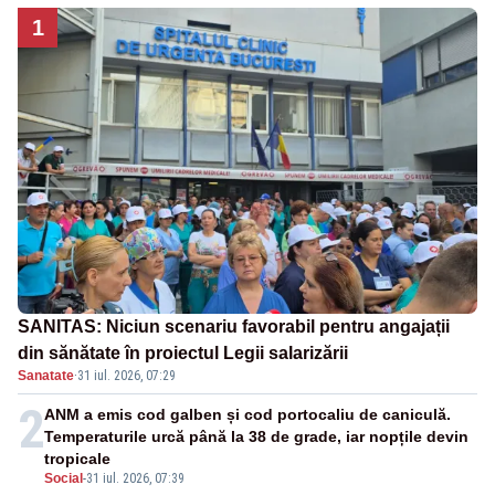
1
SANITAS: Niciun scenariu favorabil pentru angajații
din sănătate în proiectul Legii salarizării
Sanatate
·
31 iul. 2026, 07:29
2
ANM a emis cod galben și cod portocaliu de caniculă.
Temperaturile urcă până la 38 de grade, iar nopțile devin
tropicale
Social
-
31 iul. 2026, 07:39