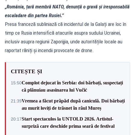
„România, țară membră NATO, denunță o gravă și iresponsabilă
escaladare din partea Rusiei.”
Presa franceză subliniază că incidentul de la Galați are loc în
timp ce Rusia intensifică atacurile asupra sudului Ucrainei,
inclusiv asupra regiunii Zaporijjia, unde autoritățile locale au
raportat răniți și incendii provocate de drone.
CITEȘTE ȘI
Complot dejucat în Serbia: doi bărbați, suspectați
15:50
că plănuiau asasinarea lui Vučić
Vremea a făcut prăpăd după caniculă. Doi bărbați
21:39
au murit loviți de trăsnet în râul Mureș
Start spectaculos la UNTOLD 2026. Artistul-
20:17
surpriză care deschide prima seară de festival