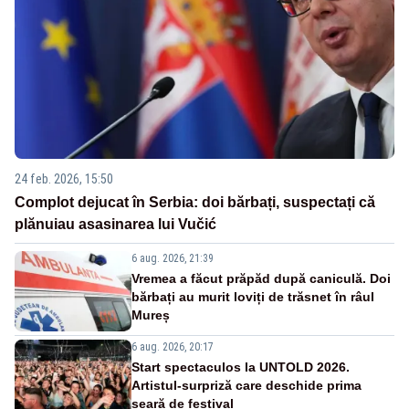
24 feb. 2026, 15:50
Complot dejucat în Serbia: doi bărbați, suspectați că
plănuiau asasinarea lui Vučić
6 aug. 2026, 21:39
Vremea a făcut prăpăd după caniculă. Doi
bărbați au murit loviți de trăsnet în râul
Mureș
6 aug. 2026, 20:17
Start spectaculos la UNTOLD 2026.
Artistul-surpriză care deschide prima
seară de festival