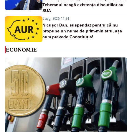
Teheranul neagă existența discuțiilor cu
SUA
6 aug. 2026, 11:24
Nicușor Dan, suspendat pentru că nu
propune un nume de prim-ministru, așa
cum prevede Constituția!
ECONOMIE