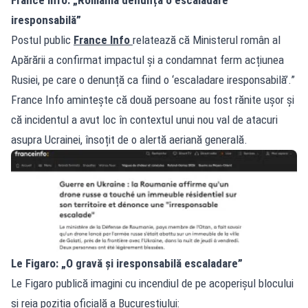
iresponsabilă”
Postul public
France Info
relatează că Ministerul român al
Apărării a confirmat impactul și a condamnat ferm acțiunea
Rusiei, pe care o denunță ca fiind o ‘escaladare iresponsabilă’.”
France Info amintește că două persoane au fost rănite ușor și
că incidentul a avut loc în contextul unui nou val de atacuri
asupra Ucrainei, însoțit de o alertă aeriană generală.
Le Figaro: „O gravă și iresponsabilă escaladare”
Le Figaro publică imagini cu incendiul de pe acoperișul blocului
și reia poziția oficială a Bucureștiului: