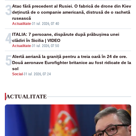
3
Atac fără precedent al Rusiei. O fabrică de drone din Kiev
deținută de o companie americană, distrusă de o rachetă
rusească
Actualitate
-
31 iul. 2026, 07:40
4
ITALIA: 7 persoane, dispărute după prăbușirea unei
clădiri în Sicilia | VIDEO
Actualitate
-
31 iul. 2026, 07:50
5
Alertă aeriană la graniță pentru a treia oară în 24 de ore.
Două aeronave Eurofighter britanice au fost ridicate de la
sol
Social
-
31 iul. 2026, 07:24
ACTUALITATE