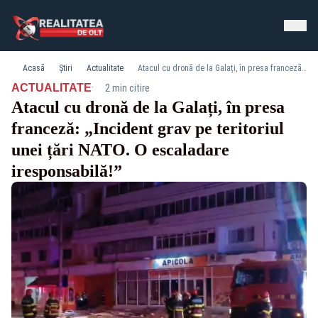
Acasă
Știri
Actualitate
Atacul cu dronă de la Galați, în presa franceză: „Incident grav pe teritoriul unei țări NATO. O escaladare iresponsabilă!”
·
ACTUALITATE
2 min citire
Atacul cu dronă de la Galați, în presa
franceză: „Incident grav pe teritoriul
unei țări NATO. O escaladare
iresponsabilă!”