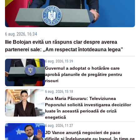
6 aug. 2026, 16:34
Ilie Bolojan evită un răspuns clar despre averea
partenerei sale: „Am respectat întotdeauna legea”
6 aug. 2026, 15:39
Guvernul a adoptat o hotărâre care
aprobă planurile de pregătire pentru
riscuri
6 aug. 2026, 15:18
Ana Maria Păcuraru: Televiziunea
Poporului solicită investigarea deciziilor
luate în această perioadă de criză
enegetică
6 aug. 2026, 11:27
JD Vance anunță negocieri de pace
dificile și îndelungate cu Iranul, în timp ce