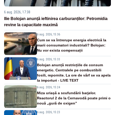
6 aug. 2026, 17:38
Ilie Bolojan anunță ieftinirea carburanților: Petromidia
revine la capacitate maximă
6 aug. 2026, 15:36
Cum se va întrerupe energia electrică la
marii consumatori industriali? Bolojan:
Nu vor exista compensații
6 aug. 2026, 15:33
Bolojan anunță restricțiile de consum
energetic. Centralele pe combustibili
fosili, repornite. La ore de vârf se va apela
la importuri - LIVE TEXT
6 aug. 2026, 15:24
Miza uriașă a scufundării barjelor.
Reactorul 2 de la Cernavodă poate primi o
nouă „gură de oxigen”
6 aug. 2026, 15:23