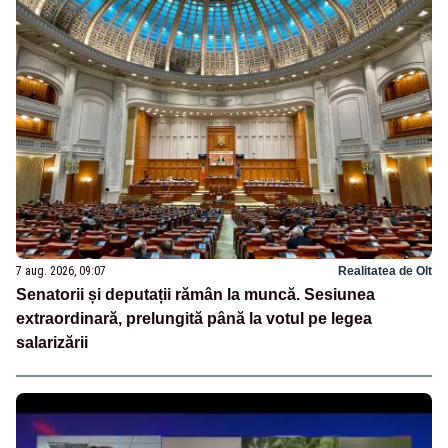
7 aug. 2026, 09:07
Realitatea de Olt
Senatorii și deputații rămân la muncă. Sesiunea
extraordinară, prelungită până la votul pe legea
salarizării