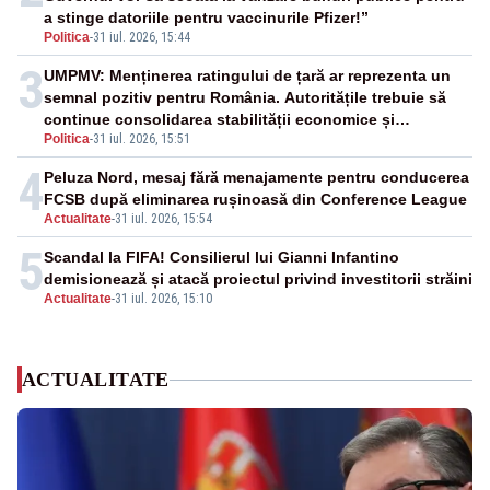
a stinge datoriile pentru vaccinurile Pfizer!”
Politica
-
31 iul. 2026, 15:44
3
UMPMV: Menținerea ratingului de țară ar reprezenta un
semnal pozitiv pentru România. Autoritățile trebuie să
continue consolidarea stabilității economice și
Politica
-
31 iul. 2026, 15:51
financiare
4
Peluza Nord, mesaj fără menajamente pentru conducerea
FCSB după eliminarea rușinoasă din Conference League
Actualitate
-
31 iul. 2026, 15:54
5
Scandal la FIFA! Consilierul lui Gianni Infantino
demisionează și atacă proiectul privind investitorii străini
Actualitate
-
31 iul. 2026, 15:10
ACTUALITATE