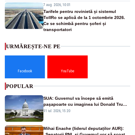
7 aug. 2026, 10:01
Tarifele pentru rovinietă și sistemul
TollRo se aplică de la 1 octombrie 2026.
Ce se schimbă pentru șoferi și
transportatori
URMĂREȘTE-NE PE
Facebook
YouTube
POPULAR
SUA: Guvernul va începe să emită
paşapoarte cu imaginea lui Donald Trump
începând cu 8 august
31 iul. 2026, 15:20
Mihai Enache (liderul deputaților AUR):
„Senatorii PNL și Guvernul vor să scoată