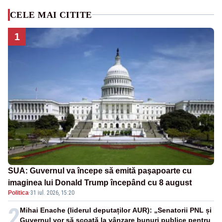
CELE MAI CITITE
1
SUA: Guvernul va începe să emită paşapoarte cu
imaginea lui Donald Trump începând cu 8 august
Politica
·
31 iul. 2026, 15:20
2
Mihai Enache (liderul deputaților AUR): „Senatorii PNL și
Guvernul vor să scoată la vânzare bunuri publice pentru