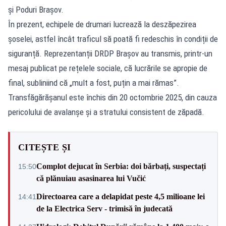
și Poduri Brașov.
În prezent, echipele de drumari lucrează la deszăpezirea
șoselei, astfel încât traficul să poată fi redeschis în condiții de
siguranță. Reprezentanții DRDP Brașov au transmis, printr-un
mesaj publicat pe rețelele sociale, că lucrările se apropie de
final, subliniind că „mult a fost, puțin a mai rămas”.
Transfăgărășanul este închis din 20 octombrie 2025, din cauza
pericolului de avalanșe și a stratului consistent de zăpadă.
CITEȘTE ȘI
Complot dejucat în Serbia: doi bărbați, suspectați
15:50
că plănuiau asasinarea lui Vučić
Directoarea care a delapidat peste 4,5 milioane lei
14:41
de la Electrica Serv - trimisă în judecată