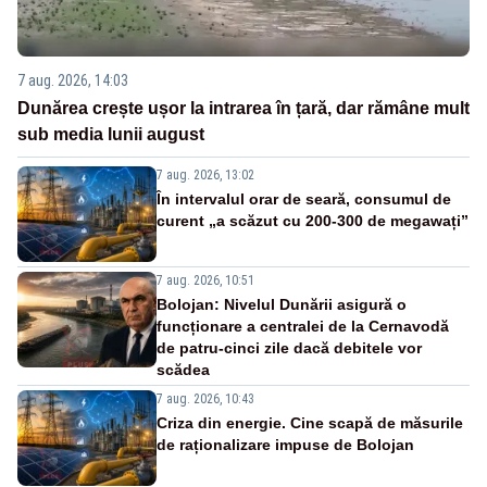
7 aug. 2026, 14:03
Dunărea crește ușor la intrarea în țară, dar rămâne mult
sub media lunii august
7 aug. 2026, 13:02
În intervalul orar de seară, consumul de
curent „a scăzut cu 200-300 de megawați”
7 aug. 2026, 10:51
Bolojan: Nivelul Dunării asigură o
funcționare a centralei de la Cernavodă
de patru-cinci zile dacă debitele vor
scădea
7 aug. 2026, 10:43
Criza din energie. Cine scapă de măsurile
de raționalizare impuse de Bolojan