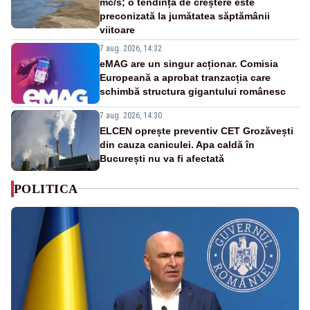
mc/s; o tendință de creștere este
preconizată la jumătatea săptămânii
viitoare
7 aug. 2026, 14:32
eMAG are un singur acționar. Comisia
Europeană a aprobat tranzacția care
schimbă structura gigantului românesc
7 aug. 2026, 14:30
ELCEN oprește preventiv CET Grozăvești
din cauza caniculei. Apa caldă în
București nu va fi afectată
POLITICA