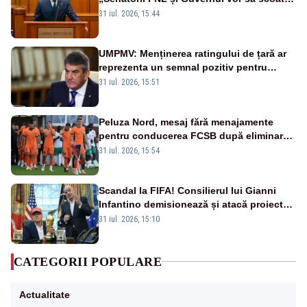
la vânzare bunuri publice pentru a stinge
31 iul. 2026, 15:44
datoriile pentru vaccinurile Pfizer!”
UMPMV: Menținerea ratingului de țară ar
reprezenta un semnal pozitiv pentru
România. Autoritățile trebuie să continue
31 iul. 2026, 15:51
consolidarea stabilității economice și
financiare
Peluza Nord, mesaj fără menajamente
pentru conducerea FCSB după eliminarea
rușinoasă din Conference League
31 iul. 2026, 15:54
Scandal la FIFA! Consilierul lui Gianni
Infantino demisionează și atacă proiectul
privind investitorii străini
31 iul. 2026, 15:10
CATEGORII POPULARE
Actualitate