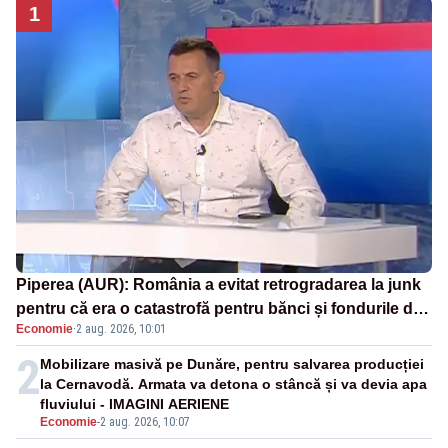
1
Piperea (AUR): România a evitat retrogradarea la junk
pentru că era o catastrofă pentru bănci și fondurile de
Economie
·
2 aug. 2026, 10:01
pensii
2
Mobilizare masivă pe Dunăre, pentru salvarea producției
la Cernavodă. Armata va detona o stâncă și va devia apa
fluviului - IMAGINI AERIENE
Economie
-
2 aug. 2026, 10:07