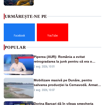
URMĂREȘTE-NE PE
Facebook
YouTube
POPULAR
Piperea (AUR): România a evitat
retrogradarea la junk pentru că era o
catastrofă pentru bănci și fondurile de
2 aug. 2026, 10:01
pensii
Mobilizare masivă pe Dunăre, pentru
salvarea producției la Cernavodă. Armata
va detona o stâncă și va devia apa
2 aug. 2026, 10:07
fluviului - IMAGINI AERIENE
Dorina Barcari dă în vileag șmecheria