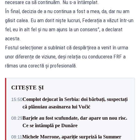
necesare ca să continuăm. Nu s-a întâmplat.
În final, decizia de a nu continua a fost a mea, da, dar nu am
găsit calea. Eu am dorit niște lucruri, Federația a văzut într-un
fel, eu în alt fel și nu am ajuns la un consens”, a declarat
acesta.
Fostul selecționer a subliniat că despărțirea a venit în urma
unor diferențe de viziune, deși relația cu conducerea FRF a
rămas una corectă și profesională.
CITEȘTE ȘI
Complot dejucat în Serbia: doi bărbați, suspectați
15:50
că plănuiau asasinarea lui Vučić
Barjele au fost scufundate, dar apare un nou risc.
08:29
Ce se întâmplă pe Dunăre
Michele Morrone, apariție surpriză la Summer
08:11