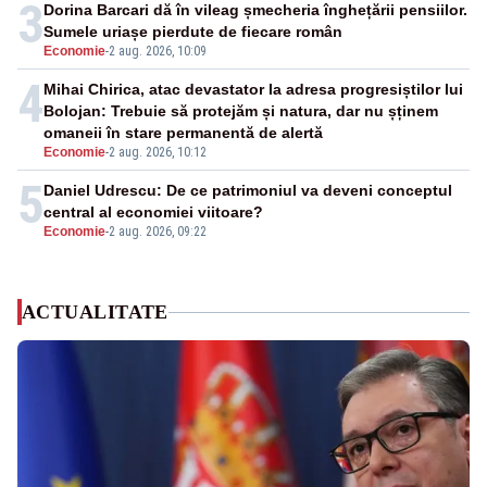
3
Dorina Barcari dă în vileag șmecheria înghețării pensiilor.
Sumele uriașe pierdute de fiecare român
Economie
-
2 aug. 2026, 10:09
4
Mihai Chirica, atac devastator la adresa progresiștilor lui
Bolojan: Trebuie să protejăm și natura, dar nu șținem
omaneii în stare permanentă de alertă
Economie
-
2 aug. 2026, 10:12
5
Daniel Udrescu: De ce patrimoniul va deveni conceptul
central al economiei viitoare?
Economie
-
2 aug. 2026, 09:22
ACTUALITATE