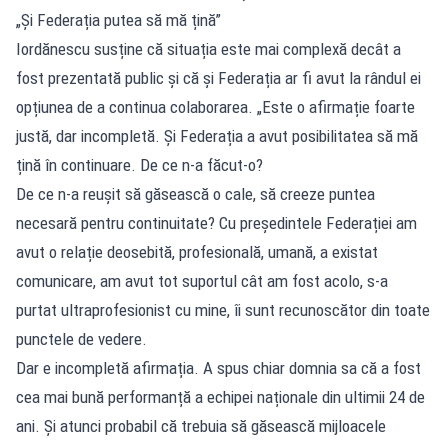
„Și Federația putea să mă țină”
Iordănescu susține că situația este mai complexă decât a
fost prezentată public și că și Federația ar fi avut la rândul ei
opțiunea de a continua colaborarea. „Este o afirmație foarte
justă, dar incompletă. Și Federația a avut posibilitatea să mă
țină în continuare. De ce n-a făcut-o?
De ce n-a reușit să găsească o cale, să creeze puntea
necesară pentru continuitate? Cu președintele Federației am
avut o relație deosebită, profesională, umană, a existat
comunicare, am avut tot suportul cât am fost acolo, s-a
purtat ultraprofesionist cu mine, îi sunt recunoscător din toate
punctele de vedere.
Dar e incompletă afirmația. A spus chiar domnia sa că a fost
cea mai bună performanță a echipei naționale din ultimii 24 de
ani. Și atunci probabil că trebuia să găsească mijloacele