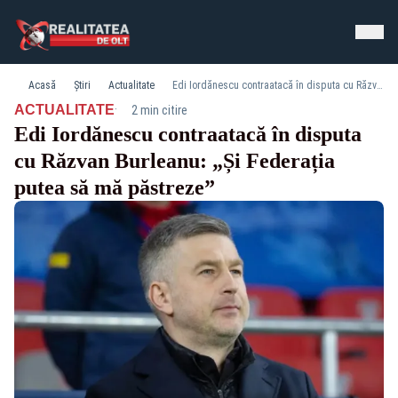
Acasă
Știri
Actualitate
Edi Iordănescu contraatacă în disputa cu Răzvan Burleanu: „Și Federația putea să mă păstreze”
·
ACTUALITATE
2 min citire
Edi Iordănescu contraatacă în disputa
cu Răzvan Burleanu: „Și Federația
putea să mă păstreze”