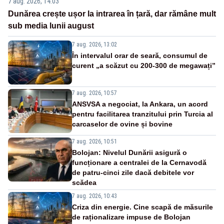
7 aug. 2026, 14:03
Dunărea crește ușor la intrarea în țară, dar rămâne mult
sub media lunii august
7 aug. 2026, 13:02
În intervalul orar de seară, consumul de
curent „a scăzut cu 200-300 de megawați”
7 aug. 2026, 10:57
ANSVSA a negociat, la Ankara, un acord
pentru facilitarea tranzitului prin Turcia al
carcaselor de ovine și bovine
7 aug. 2026, 10:51
Bolojan: Nivelul Dunării asigură o
funcționare a centralei de la Cernavodă
de patru-cinci zile dacă debitele vor
scădea
7 aug. 2026, 10:43
Criza din energie. Cine scapă de măsurile
de raționalizare impuse de Bolojan