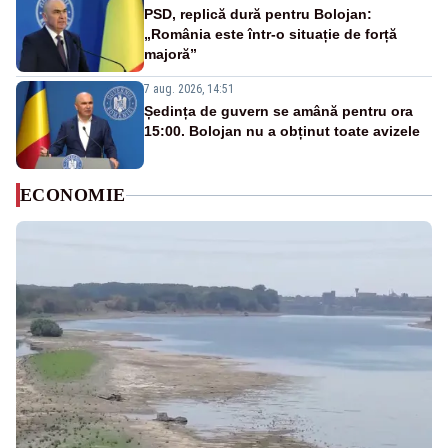
PSD, replică dură pentru Bolojan:
„România este într-o situație de forță
majoră”
7 aug. 2026, 14:51
Ședința de guvern se amână pentru ora
15:00. Bolojan nu a obținut toate avizele
ECONOMIE