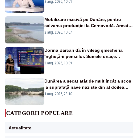
catastrofă pentru bănci și fondurile de
2 aug. 2026, 10:01
pensii
Mobilizare masivă pe Dunăre, pentru
salvarea producției la Cernavodă. Armata
va detona o stâncă și va devia apa
2 aug. 2026, 10:07
fluviului - IMAGINI AERIENE
Dorina Barcari dă în vileag șmecheria
înghețării pensiilor. Sumele uriașe
pierdute de fiecare român
2 aug. 2026, 10:09
Dunărea a secat atât de mult încât a scos
la suprafață nave naziste din al doilea
război mondial
1 aug. 2026, 23:10
CATEGORII POPULARE
Actualitate