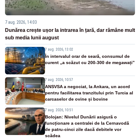
7 aug. 2026, 14:03
Dunărea crește ușor la intrarea în țară, dar rămâne mult
sub media lunii august
7 aug. 2026, 13:02
În intervalul orar de seară, consumul de
curent „a scăzut cu 200-300 de megawați”
7 aug. 2026, 10:57
ANSVSA a negociat, la Ankara, un acord
pentru facilitarea tranzitului prin Turcia al
carcaselor de ovine și bovine
7 aug. 2026, 10:51
Bolojan: Nivelul Dunării asigură o
funcționare a centralei de la Cernavodă
de patru-cinci zile dacă debitele vor
scădea