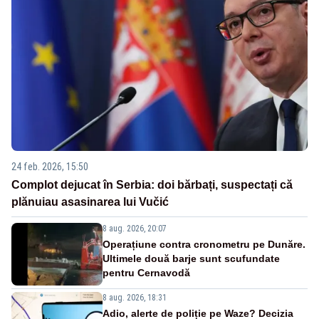
24 feb. 2026, 15:50
Complot dejucat în Serbia: doi bărbați, suspectați că
plănuiau asasinarea lui Vučić
8 aug. 2026, 20:07
Operațiune contra cronometru pe Dunăre.
Ultimele două barje sunt scufundate
pentru Cernavodă
8 aug. 2026, 18:31
Adio, alerte de poliție pe Waze? Decizia