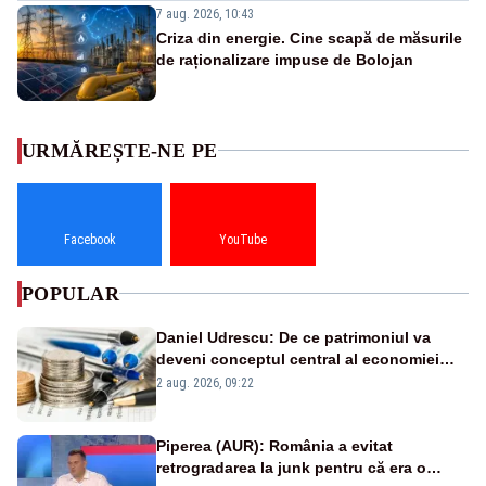
7 aug. 2026, 10:43
Criza din energie. Cine scapă de măsurile
de raționalizare impuse de Bolojan
URMĂREȘTE-NE PE
Facebook
YouTube
POPULAR
Daniel Udrescu: De ce patrimoniul va
deveni conceptul central al economiei
viitoare?
2 aug. 2026, 09:22
Piperea (AUR): România a evitat
retrogradarea la junk pentru că era o