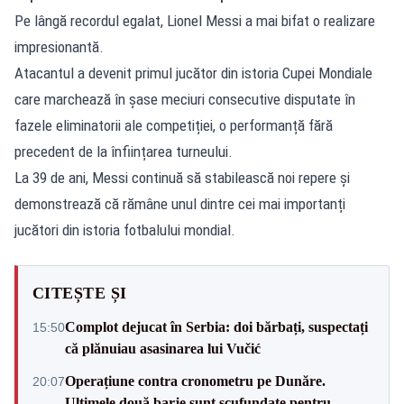
Pe lângă recordul egalat, Lionel Messi a mai bifat o realizare
impresionantă.
Atacantul a devenit primul jucător din istoria Cupei Mondiale
care marchează în șase meciuri consecutive disputate în
fazele eliminatorii ale competiției, o performanță fără
precedent de la înființarea turneului.
La 39 de ani, Messi continuă să stabilească noi repere și
demonstrează că rămâne unul dintre cei mai importanți
jucători din istoria fotbalului mondial.
CITEȘTE ȘI
Complot dejucat în Serbia: doi bărbați, suspectați
15:50
că plănuiau asasinarea lui Vučić
Operațiune contra cronometru pe Dunăre.
20:07
Ultimele două barje sunt scufundate pentru