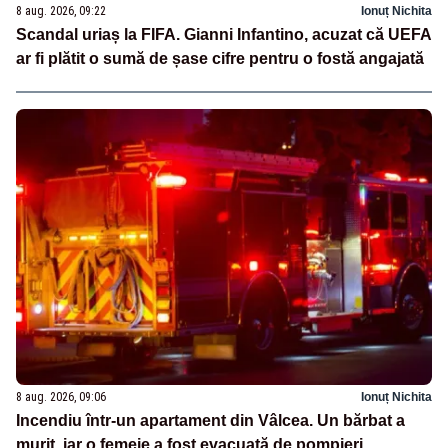
8 aug. 2026, 09:22
Ionuț Nichita
Scandal uriaș la FIFA. Gianni Infantino, acuzat că UEFA
ar fi plătit o sumă de șase cifre pentru o fostă angajată
8 aug. 2026, 09:06
Ionuț Nichita
Incendiu într-un apartament din Vâlcea. Un bărbat a
murit, iar o femeie a fost evacuată de pompieri