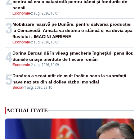
pentru că era o catastrofă pentru bănci și fondurile de
pensii
Economie
-
2 aug. 2026, 10:01
3
Mobilizare masivă pe Dunăre, pentru salvarea producției
la Cernavodă. Armata va detona o stâncă și va devia apa
fluviului - IMAGINI AERIENE
Economie
-
2 aug. 2026, 10:07
4
Dorina Barcari dă în vileag șmecheria înghețării pensiilor.
Sumele uriașe pierdute de fiecare român
Economie
-
2 aug. 2026, 10:09
5
Dunărea a secat atât de mult încât a scos la suprafață
nave naziste din al doilea război mondial
Social
-
1 aug. 2026, 23:10
ACTUALITATE