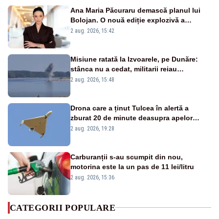
Ana Maria Păcuraru demască planul lui
Bolojan. O nouă ediție explozivă a
emisiunii „Miza Zilei” la Realitatea PLUS
2 aug. 2026, 15:42
Misiune ratată la Izvoarele, pe Dunăre:
stânca nu a cedat, militarii reiau
detonările luni – VIDEO
2 aug. 2026, 15:48
Drona care a ținut Tulcea în alertă a
zburat 20 de minute deasupra apelor
României. Au fost ridicate două F-16
2 aug. 2026, 19:28
Carburanții s-au scumpit din nou,
motorina este la un pas de 11 lei/litru
2 aug. 2026, 15:36
CATEGORII POPULARE