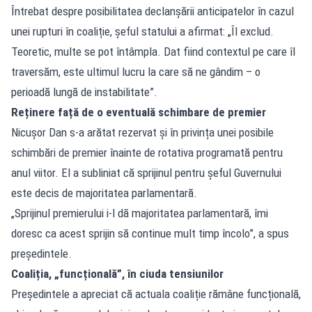
Întrebat despre posibilitatea declanșării anticipatelor în cazul
unei rupturi în coaliție, șeful statului a afirmat: „Îl exclud.
Teoretic, multe se pot întâmpla. Dat fiind contextul pe care îl
traversăm, este ultimul lucru la care să ne gândim – o
perioadă lungă de instabilitate”.
Reținere față de o eventuală schimbare de premier
Nicușor Dan s-a arătat rezervat și în privința unei posibile
schimbări de premier înainte de rotativa programată pentru
anul viitor. El a subliniat că sprijinul pentru șeful Guvernului
este decis de majoritatea parlamentară.
„Sprijinul premierului i-l dă majoritatea parlamentară, îmi
doresc ca acest sprijin să continue mult timp încolo”, a spus
președintele.
Coaliția, „funcțională”, în ciuda tensiunilor
Președintele a apreciat că actuala coaliție rămâne funcțională,