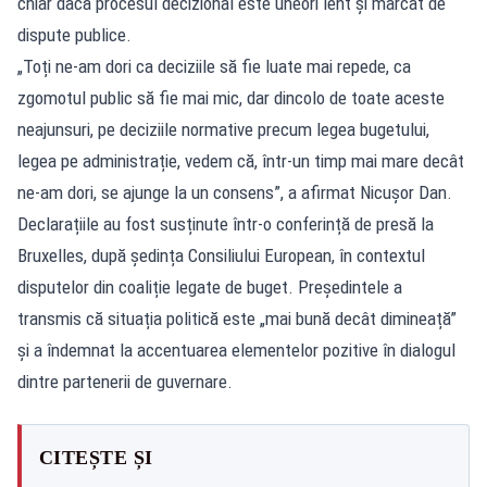
chiar dacă procesul decizional este uneori lent și marcat de
dispute publice.
„Toți ne-am dori ca deciziile să fie luate mai repede, ca
zgomotul public să fie mai mic, dar dincolo de toate aceste
neajunsuri, pe deciziile normative precum legea bugetului,
legea pe administrație, vedem că, într-un timp mai mare decât
ne-am dori, se ajunge la un consens”, a afirmat Nicușor Dan.
Declarațiile au fost susținute într-o conferință de presă la
Bruxelles, după ședința Consiliului European, în contextul
disputelor din coaliție legate de buget. Președintele a
transmis că situația politică este „mai bună decât dimineață”
și a îndemnat la accentuarea elementelor pozitive în dialogul
dintre partenerii de guvernare.
CITEȘTE ȘI