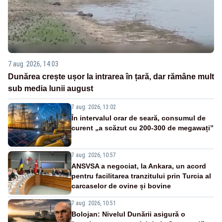
7 aug. 2026, 14:03
Dunărea crește ușor la intrarea în țară, dar rămâne mult
sub media lunii august
7 aug. 2026, 13:02
În intervalul orar de seară, consumul de
curent „a scăzut cu 200-300 de megawați”
7 aug. 2026, 10:57
ANSVSA a negociat, la Ankara, un acord
pentru facilitarea tranzitului prin Turcia al
carcaselor de ovine și bovine
7 aug. 2026, 10:51
Bolojan: Nivelul Dunării asigură o