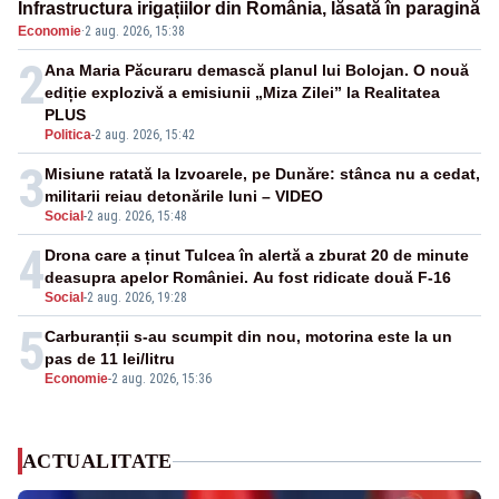
Infrastructura irigațiilor din România, lăsată în paragină
Economie
·
2 aug. 2026, 15:38
2
Ana Maria Păcuraru demască planul lui Bolojan. O nouă
ediție explozivă a emisiunii „Miza Zilei” la Realitatea
PLUS
Politica
-
2 aug. 2026, 15:42
3
Misiune ratată la Izvoarele, pe Dunăre: stânca nu a cedat,
militarii reiau detonările luni – VIDEO
Social
-
2 aug. 2026, 15:48
4
Drona care a ținut Tulcea în alertă a zburat 20 de minute
deasupra apelor României. Au fost ridicate două F-16
Social
-
2 aug. 2026, 19:28
5
Carburanții s-au scumpit din nou, motorina este la un
pas de 11 lei/litru
Economie
-
2 aug. 2026, 15:36
ACTUALITATE