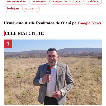
nicusor dan
scenariu
alegeri anticipate
politica
bolojan
guvern
Urmărește știrile Realitatea de Olt și pe
Google News
CELE MAI CITITE
1