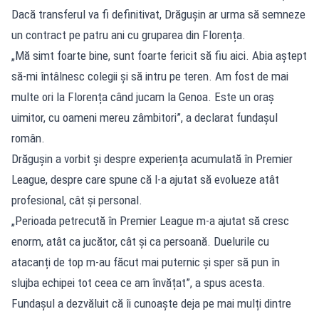
Dacă transferul va fi definitivat, Drăgușin ar urma să semneze
un contract pe patru ani cu gruparea din Florența.
„Mă simt foarte bine, sunt foarte fericit să fiu aici. Abia aștept
să-mi întâlnesc colegii și să intru pe teren. Am fost de mai
multe ori la Florența când jucam la Genoa. Este un oraș
uimitor, cu oameni mereu zâmbitori”, a declarat fundașul
român.
Drăgușin a vorbit și despre experiența acumulată în Premier
League, despre care spune că l-a ajutat să evolueze atât
profesional, cât și personal.
„Perioada petrecută în Premier League m-a ajutat să cresc
enorm, atât ca jucător, cât și ca persoană. Duelurile cu
atacanți de top m-au făcut mai puternic și sper să pun în
slujba echipei tot ceea ce am învățat”, a spus acesta.
Fundașul a dezvăluit că îi cunoaște deja pe mai mulți dintre