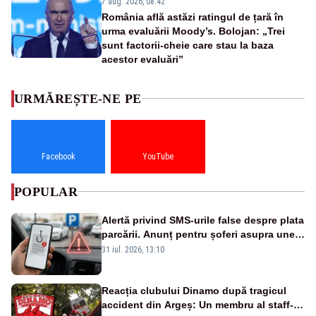
7 aug. 2026, 08:42
România află astăzi ratingul de țară în
urma evaluării Moody’s. Bolojan: „Trei
sunt factorii-cheie care stau la baza
acestor evaluări”
URMĂREȘTE-NE PE
Facebook
YouTube
POPULAR
Alertă privind SMS-urile false despre plata
parcării. Anunț pentru șoferi asupra unei
noi metode de fraudă online
31 iul. 2026, 13:10
Reacția clubului Dinamo după tragicul
accident din Argeș: Un membru al staff-