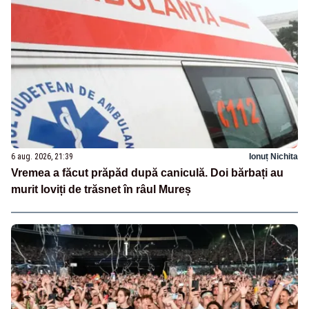
6 aug. 2026, 21:39
Ionuț Nichita
Vremea a făcut prăpăd după caniculă. Doi bărbați au
murit loviți de trăsnet în râul Mureș