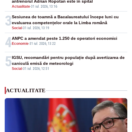
antrenorul Adrian Ropotan este în spital
Actualitate
-
31 iul. 2026, 13:16
3
Sesiunea de toamnă a Bacalaureatului începe luni cu
evaluarea competențelor orale la Limba română
Social
-
31 iul. 2026, 13:19
4
ANPC a amendat peste 1.250 de operatori economici
Economie
-
31 iul. 2026, 13:22
5
IGSU, recomandări pentru populație după avertizarea de
caniculă emisă de meteorologi
Social
-
31 iul. 2026, 12:51
ACTUALITATE