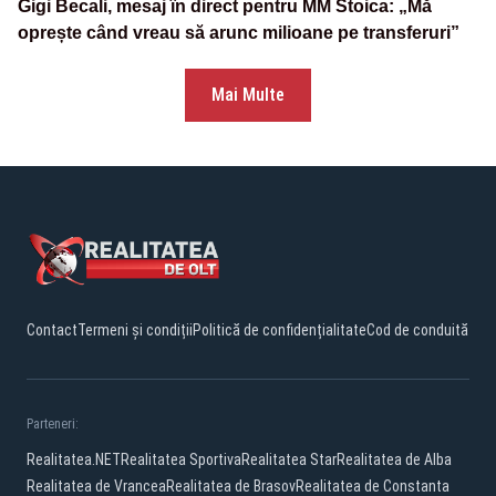
Gigi Becali, mesaj în direct pentru MM Stoica: „Mă
oprește când vreau să arunc milioane pe transferuri”
Mai Multe
Contact
Termeni și condiții
Politică de confidențialitate
Cod de conduită
Parteneri:
Realitatea.NET
Realitatea Sportiva
Realitatea Star
Realitatea de Alba
Realitatea de Vrancea
Realitatea de Brasov
Realitatea de Constanta