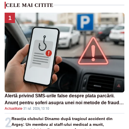
CELE MAI CITITE
1
Alertă privind SMS-urile false despre plata parcării.
Anunț pentru șoferi asupra unei noi metode de fraudă
Actualitate
·
31 iul. 2026, 13:10
online
2
Reacția clubului Dinamo după tragicul accident din
Argeș: Un membru al staff-ului medical a murit,