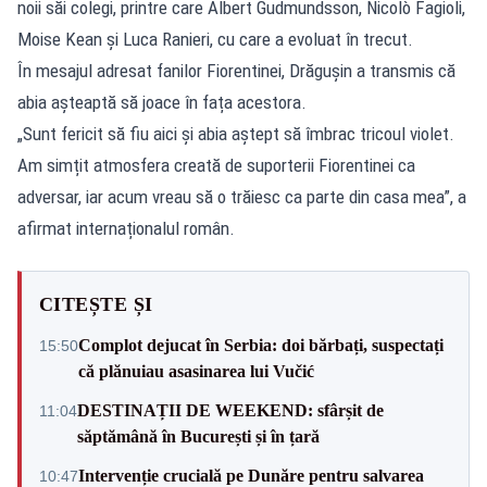
noii săi colegi, printre care Albert Gudmundsson, Nicolò Fagioli,
Moise Kean și Luca Ranieri, cu care a evoluat în trecut.
În mesajul adresat fanilor Fiorentinei, Drăgușin a transmis că
abia așteaptă să joace în fața acestora.
„Sunt fericit să fiu aici și abia aștept să îmbrac tricoul violet.
Am simțit atmosfera creată de suporterii Fiorentinei ca
adversar, iar acum vreau să o trăiesc ca parte din casa mea”, a
afirmat internaționalul român.
CITEȘTE ȘI
Complot dejucat în Serbia: doi bărbați, suspectați
15:50
că plănuiau asasinarea lui Vučić
DESTINAȚII DE WEEKEND: sfârșit de
11:04
săptămână în București și în țară
Intervenție crucială pe Dunăre pentru salvarea
10:47