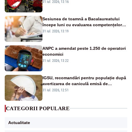
ului medical a murit, antrenorul Adrian
31 iul. 2026, 13:16
Ropotan este în spital
Sesiunea de toamnă a Bacalaureatului
începe luni cu evaluarea competențelor
orale la Limba română
31 iul. 2026, 13:19
ANPC a amendat peste 1.250 de operatori
economici
31 iul. 2026, 13:22
IGSU, recomandări pentru populație după
avertizarea de caniculă emisă de
meteorologi
31 iul. 2026, 12:51
CATEGORII POPULARE
Actualitate