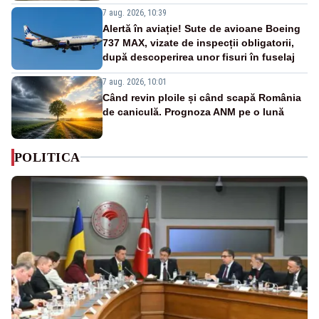
7 aug. 2026, 10:39
Alertă în aviație! Sute de avioane Boeing
737 MAX, vizate de inspecții obligatorii,
după descoperirea unor fisuri în fuselaj
7 aug. 2026, 10:01
Când revin ploile și când scapă România
de caniculă. Prognoza ANM pe o lună
POLITICA