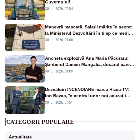
Guvernului!
30 iul. 2026, 07:54
Manevră mascată. Salarii mărite în secret
la Ministerul Dezvoltării în timp ce medicii
ies în stradă
30 iul. 2026, 08:00
Ancheta explozivă Ana Maria Păcuraru:
Șantierul Damen Mangalia, dosarul care
scufundă apărarea României
30 iul. 2026, 08:09
Dezvăluiri INCENDIARE marca Rizea TV:
Ion Bazac, în centrul unor noi acuzații
publice
30 iul. 2026, 07:51
CATEGORII POPULARE
Actualitate