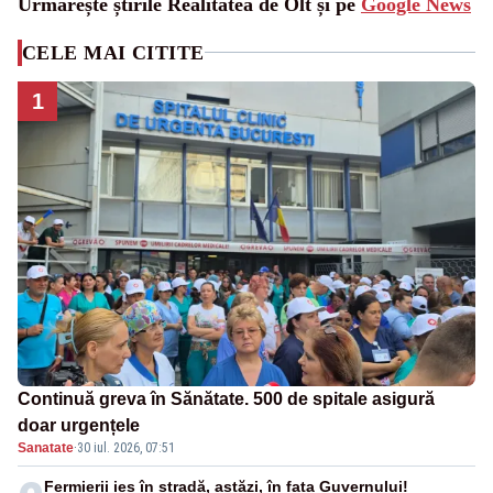
Urmărește știrile Realitatea de Olt și pe
Google News
CELE MAI CITITE
1
Continuă greva în Sănătate. 500 de spitale asigură
doar urgențele
Sanatate
·
30 iul. 2026, 07:51
Fermierii ies în stradă, astăzi, în fața Guvernului!