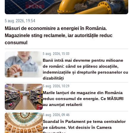
5 aug. 2026, 19:54
Măsuri de economisire a energiei în România.
Magazinele sting reclamele, iar autoritățile reduc
consumul
5 aug. 2026, 15:03
Banii intră mai devreme pentru milioane
de români: când se plătesc alocațiile,
indemnizațiile și drepturile persoanelor cu
dizabilități
5 aug. 2026, 10:29
Marile lanțuri de magazine din România
reduc consumul de energie. Ce MĂSURI
au anunțat retailerii
5 aug. 2026, 09:46
Scandal în Parlament pe tema centralelor
pe cărbune. Vot decisiv în Camera