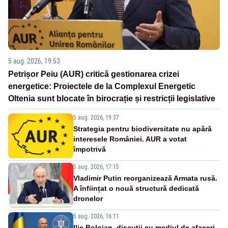
5 aug. 2026, 19:53
Petrișor Peiu (AUR) critică gestionarea crizei
energetice: Proiectele de la Complexul Energetic
Oltenia sunt blocate în birocrație și restricții legislative
5 aug. 2026, 19:37
Strategia pentru biodiversitate nu apără
interesele României. AUR a votat
împotrivă
5 aug. 2026, 17:15
Vladimir Putin reorganizează Armata rusă.
A înființat o nouă structură dedicată
dronelor
5 aug. 2026, 16:11
Ilie Bolojan, discuții cu mediul de afaceri