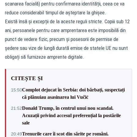
scanarea facială) pentru confirmarea identității, ceea ce va
reduce considerabil timpul de așteptare la ghișee.
Există însă și excepții de la aceste reguli stricte. Copiii sub 12
ani, persoanele pentru care amprentarea este imposibilă din
punct de vedere fizic, precum și posesorii de permise de
ședere sau vize de lungă durată emise de statele UE nu sunt
obligați să furnizeze amprente digitale.
CITEȘTE ȘI
Complot dejucat în Serbia: doi bărbați, suspectați
15:50
că plănuiau asasinarea lui Vučić
Donald Trump, în centrul unui nou scandal.
21:52
Acuzații privind accesul preferențial la postările
sale
Trenurile care îi scot din sărite pe români.
20:49