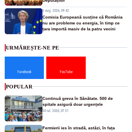
Deputaților
5 aug. 2026, 09:42
Comisia Europeană susține că România
nu are probleme cu energia, în timp ce
țara importă masiv de la patru vecini
URMĂREȘTE-NE PE
Facebook
YouTube
POPULAR
Continuă greva în Sănătate. 500 de
spitale asigură doar urgențele
30 iul. 2026, 07:51
Fermierii ies în stradă, astăzi, în fața