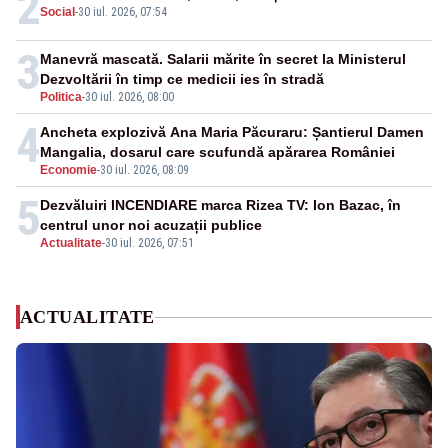
2
Social
-
30 iul. 2026, 07:54
3
Manevră mascată. Salarii mărite în secret la Ministerul
Dezvoltării în timp ce medicii ies în stradă
Politica
-
30 iul. 2026, 08:00
4
Ancheta explozivă Ana Maria Păcuraru: Șantierul Damen
Mangalia, dosarul care scufundă apărarea României
Economie
-
30 iul. 2026, 08:09
5
Dezvăluiri INCENDIARE marca Rizea TV: Ion Bazac, în
centrul unor noi acuzații publice
Actualitate
-
30 iul. 2026, 07:51
ACTUALITATE