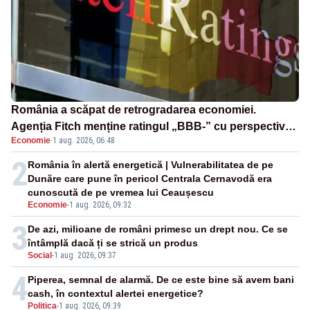
România a scăpat de retrogradarea economiei.
Agenția Fitch menține ratingul „BBB-” cu perspectivă
Economie
·
1 aug. 2026, 06:48
negativă
2
România în alertă energetică | Vulnerabilitatea de pe
Dunăre care pune în pericol Centrala Cernavodă era
cunoscută de pe vremea lui Ceaușescu
Economie
-
1 aug. 2026, 09:32
3
De azi, milioane de români primesc un drept nou. Ce se
întâmplă dacă ți se strică un produs
Social
-
1 aug. 2026, 09:37
4
Piperea, semnal de alarmă. De ce este bine să avem bani
cash, în contextul alertei energetice?
Politica
-
1 aug. 2026, 09:39