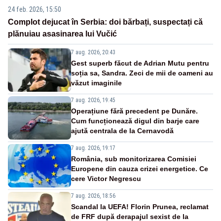
24 feb. 2026, 15:50
Complot dejucat în Serbia: doi bărbați, suspectați că
plănuiau asasinarea lui Vučić
7 aug. 2026, 20:43
Gest superb făcut de Adrian Mutu pentru
soția sa, Sandra. Zeci de mii de oameni au
văzut imaginile
7 aug. 2026, 19:45
Operațiune fără precedent pe Dunăre.
Cum funcționează digul din barje care
ajută centrala de la Cernavodă
7 aug. 2026, 19:17
România, sub monitorizarea Comisiei
Europene din cauza crizei energetice. Ce
cere Victor Negrescu
7 aug. 2026, 18:56
Scandal la UEFA! Florin Prunea, reclamat
de FRF după derapajul sexist de la