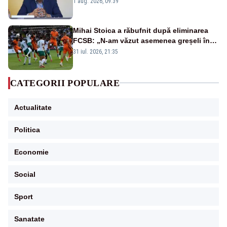
1 aug. 2026, 09:39
Mihai Stoica a răbufnit după eliminarea
FCSB: „N-am văzut asemenea greșeli în
190 de meciuri europene”
31 iul. 2026, 21:35
CATEGORII POPULARE
Actualitate
Politica
Economie
Social
Sport
Sanatate