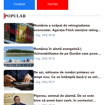
Facebook
YouTube
POPULAR
România a scăpat de retrogradarea
economiei. Agenția Fitch menține ratingul
„BBB-” cu perspectivă negativă
1 aug. 2026, 06:48
România în alertă energetică |
Vulnerabilitatea de pe Dunăre care pune
în pericol Centrala Cernavodă era
1 aug. 2026, 09:32
cunoscută de pe vremea lui Ceaușescu
De azi, milioane de români primesc un
drept nou. Ce se întâmplă dacă ți se strică
un produs
1 aug. 2026, 09:37
Piperea, semnal de alarmă. De ce este
bine să avem bani cash, în contextul
alertei energetice?