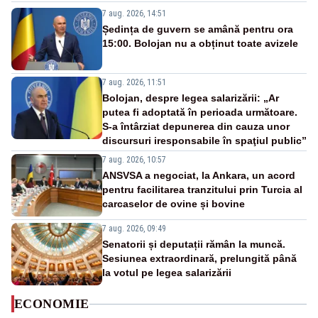
7 aug. 2026, 14:51
Ședința de guvern se amână pentru ora
15:00. Bolojan nu a obținut toate avizele
7 aug. 2026, 11:51
Bolojan, despre legea salarizării: „Ar
putea fi adoptată în perioada următoare.
S-a întârziat depunerea din cauza unor
discursuri iresponsabile în spaţiul public”
7 aug. 2026, 10:57
ANSVSA a negociat, la Ankara, un acord
pentru facilitarea tranzitului prin Turcia al
carcaselor de ovine și bovine
7 aug. 2026, 09:49
Senatorii și deputații rămân la muncă.
Sesiunea extraordinară, prelungită până
la votul pe legea salarizării
ECONOMIE