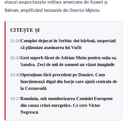
atacuri asupra bazelor militare americane din Kuweit și
Bahrain, amplificând tensiunile din Orientul Mijlociu.
CITEȘTE ȘI
Complot dejucat în Serbia: doi bărbați, suspectați
15:50
că plănuiau asasinarea lui Vučić
Gest superb făcut de Adrian Mutu pentru soția sa,
20:43
Sandra. Zeci de mii de oameni au văzut imaginile
Operațiune fără precedent pe Dunăre. Cum
19:45
funcționează digul din barje care ajută centrala de
la Cernavodă
România, sub monitorizarea Comisiei Europene
19:17
din cauza crizei energetice. Ce cere Victor
Negrescu