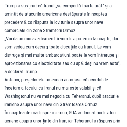
Trump a susținut că Iranul „se comportă foarte urât” și a
amintit de atacurile americane desfășurate în noaptea
precedentă, ca răspuns la loviturile asupra unor nave
comerciale din zona Strâmtorii Ormuz.
„Voi da un mic avertisment: îi vom lovi puternic la noapte, dar
vom vedea cum decurg toate discuțiile cu Iranul. Le vom
distruge și mai multe ambarcațiuni, poate le vom întrerupe și
aprovizionarea cu electricitate sau cu apă, deși nu vrem asta”,
a declarat Trump.
Anterior, președintele american anunțase că acordul de
încetare a focului cu Iranul nu mai este valabil și că
Washingtonul nu va mai negocia cu Teheranul, după atacurile
iraniene asupra unor nave din Strâmtoarea Ormuz.
În noaptea de marți spre miercuri, SUA au lansat noi lovituri
aeriene asupra unor ținte din Iran, iar Teheranul a răspuns prin