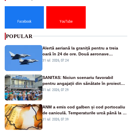
Facebook
YouTube
POPULAR
Alertă aeriană la graniță pentru a treia
oară în 24 de ore. Două aeronave
Eurofighter britanice au fost ridicate de la
31 iul. 2026, 07:24
sol
SANITAS: Niciun scenariu favorabil
pentru angajații din sănătate în proiectul
Legii salarizării
31 iul. 2026, 07:29
ANM a emis cod galben și cod portocaliu
de caniculă. Temperaturile urcă până la 38
de grade, iar nopțile devin tropicale
31 iul. 2026, 07:39