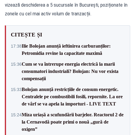
vizează deschiderea a 5 sucursale în București, poziționate în
zonele cu cel mai activ volum de tranzacții.
CITEȘTE ȘI
Ilie Bolojan anunță ieftinirea carburanților:
17:38
Petromidia revine la capacitate maximă
Cum se va întrerupe energia electrică la marii
15:36
consumatori industriali? Bolojan: Nu vor exista
compensații
Bolojan anunță restricțiile de consum energetic.
15:33
Centralele pe combustibili fosili, repornite. La ore
de vârf se va apela la importuri - LIVE TEXT
Miza uriașă a scufundării barjelor. Reactorul 2 de
15:24
la Cernavodă poate primi o nouă „gură de
oxigen”