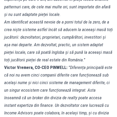
patternuri care, de cele mai multe ori, sunt importate din afară
și nu sunt adaptate pieței locale.
Am identificat această nevoie de a porni totul de la zero, de a
crea niște sisteme astfel încât să aducem la aceeași masă toți
jucătorii: dezvoltatori, proprietari, cumpărători, investitori și
așa mai departe. Am dezvoltat, practic, un sistem adaptat
pieței locale, care să poată îngloba și să pună la aceeași masă
toți jucătorii pieței de real estate din România.”
Victor Vremera, CO-CEO PINWELL:
”Diferența principală este
că noi nu avem cinci companii diferite care funcționează sub
același nume și nici cinci sisteme de management diferite, ci
un singur ecosistem care funcționează integrat. Asta
înseamnă că un broker din divizia de realty poate accesa
instant expertiza din finance. Un dezvoltator care lucrează cu
Income Advisors poate colabora, în același timp, și cu divizia