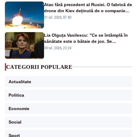
Atac fără precedent al Rusiei. O fabrică de
drone din Kiev deținută de o companie
americană, distrusă de o rachetă
31 iul. 2026, 07:40
rusească
Lia Olguța Vasilescu: ”Ce se întâmplă în
sănătate este o bătaie de joc. Se
guvernează extraordinar de prost”
30 iul. 2026, 23:24
CATEGORII POPULARE
Actualitate
Politica
Economie
Social
Sport