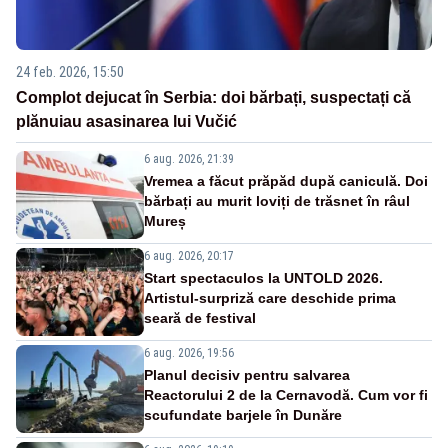
24 feb. 2026, 15:50
Complot dejucat în Serbia: doi bărbați, suspectați că
plănuiau asasinarea lui Vučić
6 aug. 2026, 21:39
Vremea a făcut prăpăd după caniculă. Doi
bărbați au murit loviți de trăsnet în râul
Mureș
6 aug. 2026, 20:17
Start spectaculos la UNTOLD 2026.
Artistul-surpriză care deschide prima
seară de festival
6 aug. 2026, 19:56
Planul decisiv pentru salvarea
Reactorului 2 de la Cernavodă. Cum vor fi
scufundate barjele în Dunăre