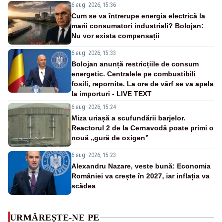
6 aug. 2026, 15:36
Cum se va întrerupe energia electrică la
marii consumatori industriali? Bolojan:
Nu vor exista compensații
6 aug. 2026, 15:33
Bolojan anunță restricțiile de consum
energetic. Centralele pe combustibili
fosili, repornite. La ore de vârf se va apela
la importuri - LIVE TEXT
6 aug. 2026, 15:24
Miza uriașă a scufundării barjelor.
Reactorul 2 de la Cernavodă poate primi o
nouă „gură de oxigen”
6 aug. 2026, 15:23
Alexandru Nazare, veste bună: Economia
României va crește în 2027, iar inflația va
scădea
URMĂREȘTE-NE PE