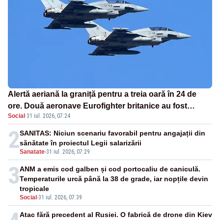
Alertă aeriană la graniță pentru a treia oară în 24 de
ore. Două aeronave Eurofighter britanice au fost
Social
·
31 iul. 2026, 07:24
ridicate de la sol
2
SANITAS: Niciun scenariu favorabil pentru angajații din
sănătate în proiectul Legii salarizării
Sanatate
-
31 iul. 2026, 07:29
3
ANM a emis cod galben și cod portocaliu de caniculă.
Temperaturile urcă până la 38 de grade, iar nopțile devin
tropicale
Social
-
31 iul. 2026, 07:39
Atac fără precedent al Rusiei. O fabrică de drone din Kiev