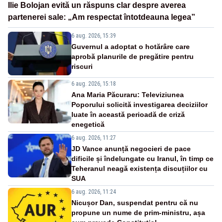
Ilie Bolojan evită un răspuns clar despre averea
partenerei sale: „Am respectat întotdeauna legea”
6 aug. 2026, 15:39
Guvernul a adoptat o hotărâre care
aprobă planurile de pregătire pentru
riscuri
6 aug. 2026, 15:18
Ana Maria Păcuraru: Televiziunea
Poporului solicită investigarea deciziilor
luate în această perioadă de criză
enegetică
6 aug. 2026, 11:27
JD Vance anunță negocieri de pace
dificile și îndelungate cu Iranul, în timp ce
Teheranul neagă existența discuțiilor cu
SUA
6 aug. 2026, 11:24
Nicușor Dan, suspendat pentru că nu
propune un nume de prim-ministru, așa