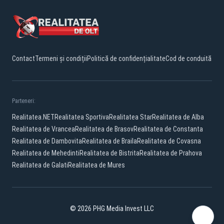
Contact
Termeni și condiții
Politică de confidențialitate
Cod de conduită
Parteneri:
Realitatea.NET
Realitatea Sportiva
Realitatea Star
Realitatea de Alba
Realitatea de Vrancea
Realitatea de Brasov
Realitatea de Constanta
Realitatea de Dambovita
Realitatea de Braila
Realitatea de Covasna
Realitatea de Mehedinti
Realitatea de Bistrita
Realitatea de Prahova
Realitatea de Galati
Realitatea de Mures
© 2026 PHG Media Invest LLC
Facebook
YouTube