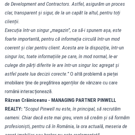
de Development and Contractors. Astfel, asigurăm un proces
clar, transparent și sigur, de la un capăt la altul, pentru toți
clienții.
Execuția într-un singur „magazin”, ca să-i spunem așa, este
foarte importantă, pentru că informația circulă într-un mod
coerent și clar pentru client. Acesta are la dispoziție, într-un
singur loc, toate informațiile pe care, în mod normal, le-ar
culege din părți diferite le are într-un singur loc agregat și
astfel poate lua decizii corecte.”
O altă problemă a pieței
imobiliare ține de pregătirea agenților de vânzare cu care
românii interacționează.
Răzvan Crăiniceanu - MANAGING PARTNER PINWELL
REALTY:
”Scopul Pinwell nu este, în principal, să recrutăm
oameni. Chiar dacă este mai greu, vrem să creăm și să formăm
profesioniști, pentru că în România, la ora actuală, meseria de
agent imobiliar sau broker nu este reglementată.