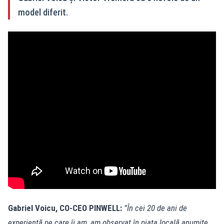
model diferit.
Gabriel Voicu, CO-CEO PINWELL:
”În cei 20 de ani de
experiență pe care îi am, am observat în piața locală anumite