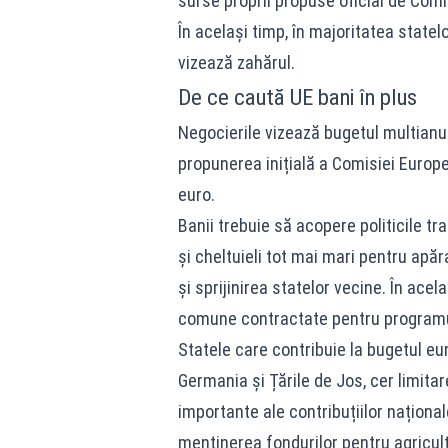
surse proprii propuse oficial de Comi
În același timp, în majoritatea statel
vizează zahărul.
De ce caută UE bani în plus
Negocierile vizează bugetul multianu
propunerea inițială a Comisiei Europe
euro.
Banii trebuie să acopere politicile tr
și cheltuieli tot mai mari pentru apăr
și sprijinirea statelor vecine. În ace
comune contractate pentru programu
Statele care contribuie la bugetul eu
Germania și Țările de Jos, cer limita
importante ale contribuțiilor național
menținerea fondurilor pentru agricult