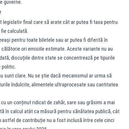
de guverne.
e
legislativ final care să arate cât ar putea fi taxa pentru
fie calculată.
eași pentru toate biletele sau ar putea fi diferită în
 călătorie ori emisiile estimate. Aceste variante nu au
ată, discuțiile dintre state se concentrează pe tipurile
politic.
e nu sunt clare. Nu se știe dacă mecanismul ar urma să
urile îndulcite, alimentele ultraprocesate sau cantitatea
r cu un conținut ridicat de zahăr, sare sau grăsimi a mai
uată în calcul atât ca măsură pentru sănătatea publică, cât
o astfel de contribuție nu a fost inclusă între cele cinci