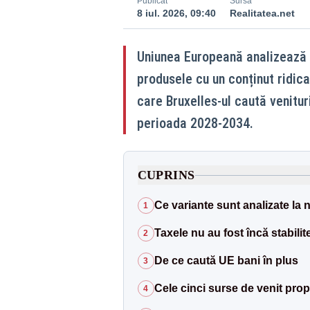
Publicat
Sursă
8 iul. 2026, 09:40
Realitatea.net
Uniunea Europeană analizează i
produsele cu un conținut ridica
care Bruxelles-ul caută venitu
perioada 2028-2034.
CUPRINS
Ce variante sunt analizate la 
1
Taxele nu au fost încă stabilit
2
De ce caută UE bani în plus
3
Cele cinci surse de venit pro
4