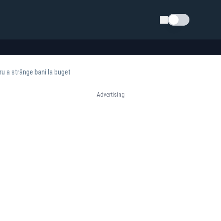
Schimba tema
ru a strânge bani la buget
Advertising