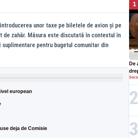
1
ntroducerea unor taxe pe biletele de avion și pe
t de zahăr. Măsura este discutată în contextul în
ri suplimentare pentru bugetul comunitar din
De 
dre
Socia
str
nivel european
e
puse deja de Comisie