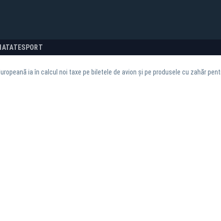
NATATE
SPORT
uropeană ia în calcul noi taxe pe biletele de avion și pe produsele cu zahăr pent