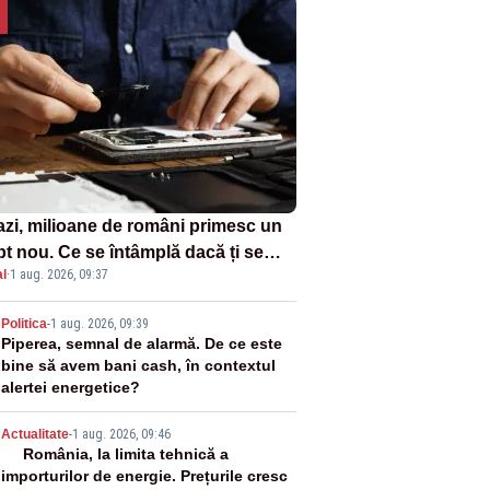
azi, milioane de români primesc un
pt nou. Ce se întâmplă dacă ți se
l
·
1 aug. 2026, 09:37
ică un produs
2
Politica
-
1 aug. 2026, 09:39
Piperea, semnal de alarmă. De ce este
bine să avem bani cash, în contextul
alertei energetice?
3
Actualitate
-
1 aug. 2026, 09:46
România, la limita tehnică a
importurilor de energie. Prețurile cresc