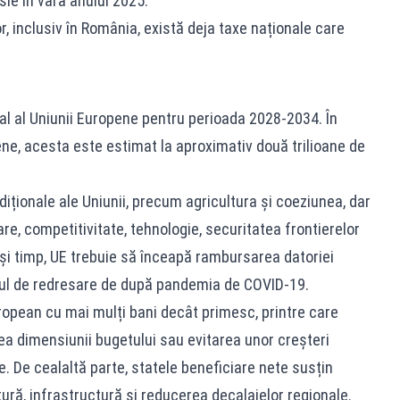
sie în vara anului 2025.
or, inclusiv în România, există deja taxe naționale care
al al Uniunii Europene pentru perioada 2028-2034. În
ne, acesta este estimat la aproximativ două trilioane de
adiționale ale Uniunii, precum agricultura și coeziunea, dar
are, competitivitate, tehnologie, securitatea frontierelor
lași timp, UE trebuie să înceapă rambursarea datoriei
l de redresare de după pandemia de COVID-19.
ropean cu mai mulți bani decât primesc, printre care
rea dimensiunii bugetului sau evitarea unor creșteri
e. De cealaltă parte, statele beneficiare nete susțin
ură, infrastructură și reducerea decalajelor regionale.