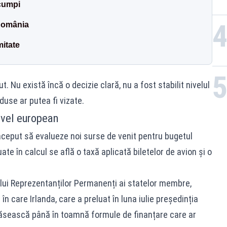
scumpi
România
mitate
. Nu există încă o decizie clară, nu a fost stabilit nivelul
duse ar putea fi vizate.
nivel european
ceput să evalueze noi surse de venit pentru bugetul
ate în calcul se află o taxă aplicată biletelor de avion și o
ului Reprezentanților Permanenți ai statelor membre,
 în care Irlanda, care a preluat în luna iulie președinția
 găsească până în toamnă formule de finanțare care ar