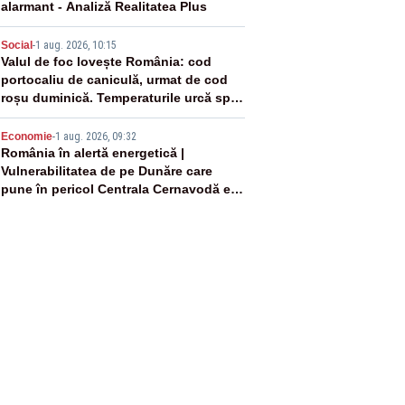
alarmant - Analiză Realitatea Plus
4
Social
-
1 aug. 2026, 10:15
Valul de foc lovește România: cod
portocaliu de caniculă, urmat de cod
roșu duminică. Temperaturile urcă spre
40°C
5
Economie
-
1 aug. 2026, 09:32
România în alertă energetică |
Vulnerabilitatea de pe Dunăre care
pune în pericol Centrala Cernavodă era
cunoscută de pe vremea lui Ceaușescu