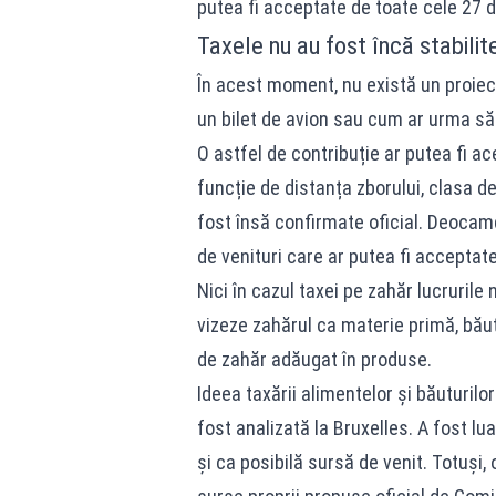
putea fi acceptate de toate cele 27 
Taxele nu au fost încă stabilit
În acest moment, nu există un proiect 
un bilet de avion sau cum ar urma să 
O astfel de contribuție ar putea fi ace
funcție de distanța zborului, clasa de
fost însă confirmate oficial. Deocamd
de venituri care ar putea fi acceptate 
Nici în cazul taxei pe zahăr lucruril
vizeze zahărul ca materie primă, băut
de zahăr adăugat în produse.
Ideea taxării alimentelor și băuturilo
fost analizată la Bruxelles. A fost l
și ca posibilă sursă de venit. Totuși, 