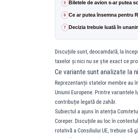
Biletele de avion s-ar putea 
5
Ce ar putea însemna pentru 
6
Decizia trebuie luată în unani
7
Discuțiile sunt, deocamdată, la început
taxelor și nici nu se știe exact ce pro
Ce variante sunt analizate la 
Reprezentanții statelor membre au în
Uniunii Europene. Printre variantele lu
contribuție legată de zahăr.
Subiectul a ajuns în atenția Comitet
Coreper. Discuțiile au loc în contextul
rotativă a Consiliului UE, trebuie să