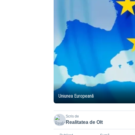
Uniunea Europeană
Scris de
Realitatea de Olt