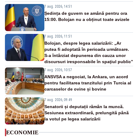
7 aug. 2026, 14:51
Ședința de guvern se amână pentru ora
15:00. Bolojan nu a obținut toate avizele
7 aug. 2026, 11:51
Bolojan, despre legea salarizării: „Ar
putea fi adoptată în perioada următoare.
S-a întârziat depunerea din cauza unor
discursuri iresponsabile în spaţiul public”
7 aug. 2026, 10:57
ANSVSA a negociat, la Ankara, un acord
pentru facilitarea tranzitului prin Turcia al
carcaselor de ovine și bovine
7 aug. 2026, 09:49
Senatorii și deputații rămân la muncă.
Sesiunea extraordinară, prelungită până
la votul pe legea salarizării
ECONOMIE