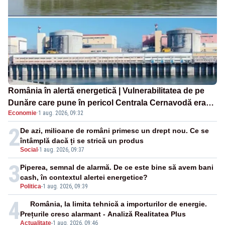
România în alertă energetică | Vulnerabilitatea de pe
Dunăre care pune în pericol Centrala Cernavodă era
Economie
·
1 aug. 2026, 09:32
cunoscută de pe vremea lui Ceaușescu
2
De azi, milioane de români primesc un drept nou. Ce se
întâmplă dacă ți se strică un produs
Social
-
1 aug. 2026, 09:37
3
Piperea, semnal de alarmă. De ce este bine să avem bani
cash, în contextul alertei energetice?
Politica
-
1 aug. 2026, 09:39
4
România, la limita tehnică a importurilor de energie.
Prețurile cresc alarmant - Analiză Realitatea Plus
Actualitate
-
1 aug. 2026, 09:46