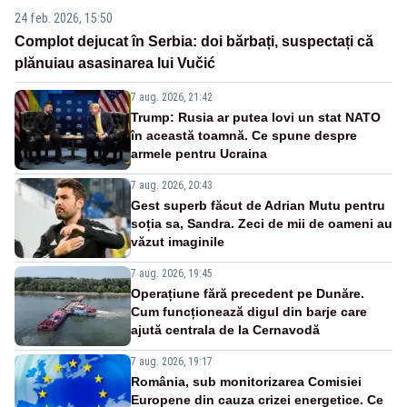
24 feb. 2026, 15:50
Complot dejucat în Serbia: doi bărbați, suspectați că
plănuiau asasinarea lui Vučić
7 aug. 2026, 21:42
Trump: Rusia ar putea lovi un stat NATO
în această toamnă. Ce spune despre
armele pentru Ucraina
7 aug. 2026, 20:43
Gest superb făcut de Adrian Mutu pentru
soția sa, Sandra. Zeci de mii de oameni au
văzut imaginile
7 aug. 2026, 19:45
Operațiune fără precedent pe Dunăre.
Cum funcționează digul din barje care
ajută centrala de la Cernavodă
7 aug. 2026, 19:17
România, sub monitorizarea Comisiei
Europene din cauza crizei energetice. Ce