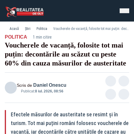
Acasă
Știri
Politica
Voucherele de vacanță, folosite tot mai puțin: decontările au scăzut cu peste 60% din cauza măsurilor de austeritate
·
POLITICA
1 min citire
Voucherele de vacanță, folosite tot mai
puțin: decontările au scăzut cu peste
60% din cauza măsurilor de austeritate
Daniel Onescu
Scris de
Publicat:
8 iul. 2026, 08:56
Efectele măsurilor de austeritate se resimt și în
turism. Tot mai puțini români folosesc voucherele de
vacanță, iar decontările către unitățile de cazare au