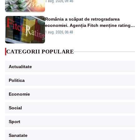
Analiză Realitatea Plus
1 aug. 2026, 09:46
România a scăpat de retrogradarea
economiei. Agenția Fitch menține ratingul
„BBB-” cu perspectivă negativă
1 aug. 2026, 06:48
CATEGORII POPULARE
Actualitate
Politica
Economie
Social
Sport
Sanatate