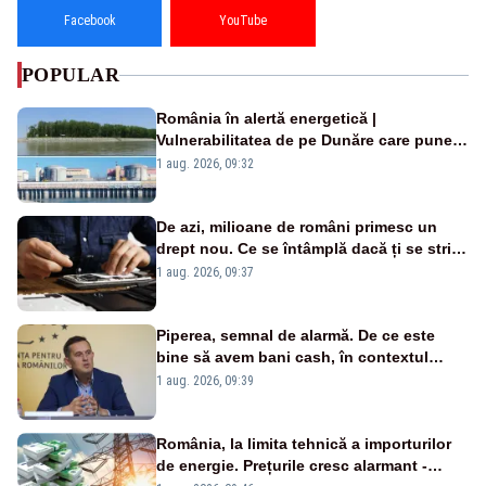
Facebook
YouTube
POPULAR
România în alertă energetică |
Vulnerabilitatea de pe Dunăre care pune
în pericol Centrala Cernavodă era
1 aug. 2026, 09:32
cunoscută de pe vremea lui Ceaușescu
De azi, milioane de români primesc un
drept nou. Ce se întâmplă dacă ți se strică
un produs
1 aug. 2026, 09:37
Piperea, semnal de alarmă. De ce este
bine să avem bani cash, în contextul
alertei energetice?
1 aug. 2026, 09:39
România, la limita tehnică a importurilor
de energie. Prețurile cresc alarmant -