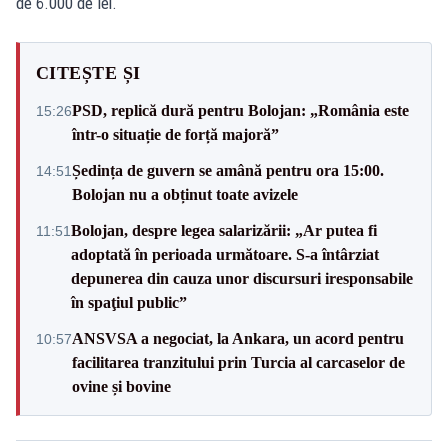
de 6.000 de lei.
CITEȘTE ȘI
PSD, replică dură pentru Bolojan: „România este
15:26
într-o situație de forță majoră”
Ședința de guvern se amână pentru ora 15:00.
14:51
Bolojan nu a obținut toate avizele
Bolojan, despre legea salarizării: „Ar putea fi
11:51
adoptată în perioada următoare. S-a întârziat
depunerea din cauza unor discursuri iresponsabile
în spaţiul public”
ANSVSA a negociat, la Ankara, un acord pentru
10:57
facilitarea tranzitului prin Turcia al carcaselor de
ovine și bovine