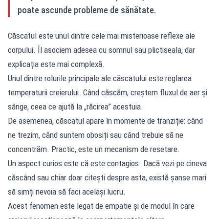
poate ascunde probleme de sănătate.
Căscatul este unul dintre cele mai misterioase reflexe ale
corpului. Îl asociem adesea cu somnul sau plictiseala, dar
explicația este mai complexă.
Unul dintre rolurile principale ale căscatului este reglarea
temperaturii creierului. Când căscăm, creștem fluxul de aer și
sânge, ceea ce ajută la „răcirea” acestuia.
De asemenea, căscatul apare în momente de tranziție: când
ne trezim, când suntem obosiți sau când trebuie să ne
concentrăm. Practic, este un mecanism de resetare.
Un aspect curios este că este contagios. Dacă vezi pe cineva
căscând sau chiar doar citești despre asta, există șanse mari
să simți nevoia să faci același lucru.
Acest fenomen este legat de empatie și de modul în care