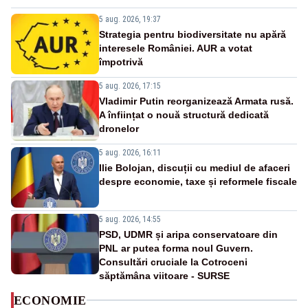
5 aug. 2026, 19:37
Strategia pentru biodiversitate nu apără
interesele României. AUR a votat
împotrivă
5 aug. 2026, 17:15
Vladimir Putin reorganizează Armata rusă.
A înființat o nouă structură dedicată
dronelor
5 aug. 2026, 16:11
Ilie Bolojan, discuții cu mediul de afaceri
despre economie, taxe și reformele fiscale
5 aug. 2026, 14:55
PSD, UDMR și aripa conservatoare din
PNL ar putea forma noul Guvern.
Consultări cruciale la Cotroceni
săptămâna viitoare - SURSE
ECONOMIE