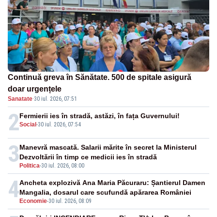
Continuă greva în Sănătate. 500 de spitale asigură
doar urgențele
Sanatate
·
30 iul. 2026, 07:51
2
Fermierii ies în stradă, astăzi, în fața Guvernului!
Social
-
30 iul. 2026, 07:54
3
Manevră mascată. Salarii mărite în secret la Ministerul
Dezvoltării în timp ce medicii ies în stradă
Politica
-
30 iul. 2026, 08:00
4
Ancheta explozivă Ana Maria Păcuraru: Șantierul Damen
Mangalia, dosarul care scufundă apărarea României
Economie
-
30 iul. 2026, 08:09