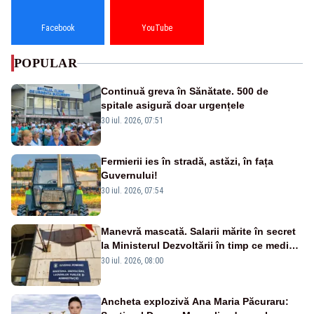
Facebook
YouTube
POPULAR
Continuă greva în Sănătate. 500 de
spitale asigură doar urgențele
30 iul. 2026, 07:51
Fermierii ies în stradă, astăzi, în fața
Guvernului!
30 iul. 2026, 07:54
Manevră mascată. Salarii mărite în secret
la Ministerul Dezvoltării în timp ce medicii
ies în stradă
30 iul. 2026, 08:00
Ancheta explozivă Ana Maria Păcuraru: