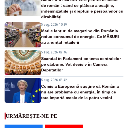
de români: când se plătesc alocațiile,
indemnizațiile și drepturile persoanelor cu
dizabilități
5 aug. 2026, 10:29
Marile lanțuri de magazine din România
reduc consumul de energie. Ce MĂSURI
au anunțat retailerii
5 aug. 2026, 09:46
Scandal în Parlament pe tema centralelor
pe cărbune. Vot decisiv în Camera
Deputaților
5 aug. 2026, 09:42
Comisia Europeană susține că România
nu are probleme cu energia, în timp ce
țara importă masiv de la patru vecini
URMĂREȘTE-NE PE