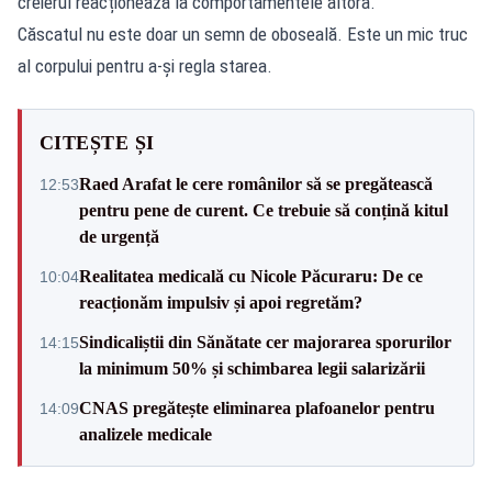
creierul reacționează la comportamentele altora.
Căscatul nu este doar un semn de oboseală. Este un mic truc
al corpului pentru a-și regla starea.
CITEȘTE ȘI
Raed Arafat le cere românilor să se pregătească
12:53
pentru pene de curent. Ce trebuie să conțină kitul
de urgență
Realitatea medicală cu Nicole Păcuraru: De ce
10:04
reacționăm impulsiv și apoi regretăm?
Sindicaliștii din Sănătate cer majorarea sporurilor
14:15
la minimum 50% și schimbarea legii salarizării
CNAS pregătește eliminarea plafoanelor pentru
14:09
analizele medicale