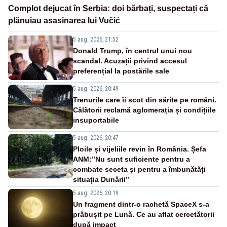
Complot dejucat în Serbia: doi bărbați, suspectați că
plănuiau asasinarea lui Vučić
5 aug. 2026, 21:52
Donald Trump, în centrul unui nou
scandal. Acuzații privind accesul
preferențial la postările sale
5 aug. 2026, 20:49
Trenurile care îi scot din sărite pe români.
Călătorii reclamă aglomerația și condițiile
insuportabile
5 aug. 2026, 20:47
Ploile și vijeliile revin în România. Șefa
ANM:”Nu sunt suficiente pentru a
combate seceta și pentru a îmbunătăți
situația Dunării”
5 aug. 2026, 20:19
Un fragment dintr-o rachetă SpaceX s-a
prăbușit pe Lună. Ce au aflat cercetătorii
după impact