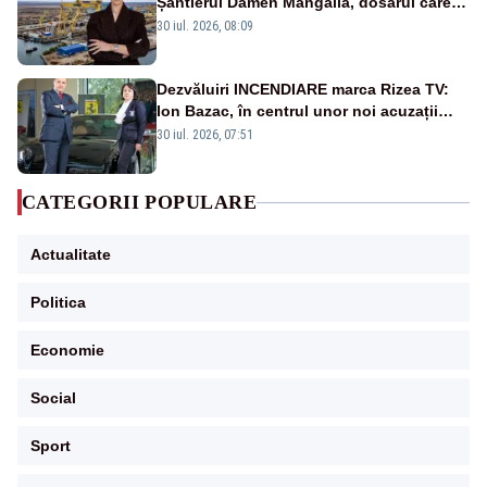
Șantierul Damen Mangalia, dosarul care
scufundă apărarea României
30 iul. 2026, 08:09
Dezvăluiri INCENDIARE marca Rizea TV:
Ion Bazac, în centrul unor noi acuzații
publice
30 iul. 2026, 07:51
CATEGORII POPULARE
Actualitate
Politica
Economie
Social
Sport