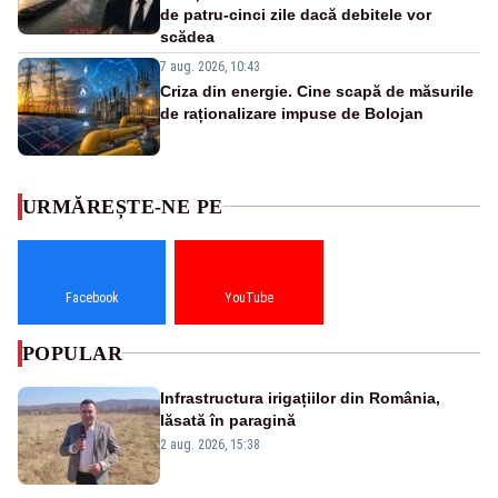
de patru-cinci zile dacă debitele vor
scădea
7 aug. 2026, 10:43
Criza din energie. Cine scapă de măsurile
de raționalizare impuse de Bolojan
URMĂREȘTE-NE PE
Facebook
YouTube
POPULAR
Infrastructura irigațiilor din România,
lăsată în paragină
2 aug. 2026, 15:38