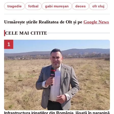
tragedie
fotbal
gabi mureșan
deces
cfr cluj
Urmărește știrile Realitatea de Olt și pe
Google News
CELE MAI CITITE
1
Infrastructura irigațiilor din România, lăsată în paragină