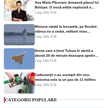
Ana Maria Păcuraru demască planul lui
Bolojan. O nouă ediție explozivă a
emisiunii „Miza Zilei” la Realitatea PLUS
2 aug. 2026, 15:42
Misiune ratată la Izvoarele, pe Dunăre:
stânca nu a cedat, militarii reiau
detonările luni – VIDEO
2 aug. 2026, 15:48
Drona care a ținut Tulcea în alertă a
zburat 20 de minute deasupra apelor
României. Au fost ridicate două F-16
2 aug. 2026, 19:28
Carburanții s-au scumpit din nou,
motorina este la un pas de 11 lei/litru
2 aug. 2026, 15:36
CATEGORII POPULARE