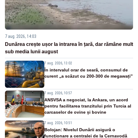
7 aug. 2026, 14:03
Dunărea crește ușor la intrarea în țară, dar rămâne mult
sub media lunii august
7 aug. 2026, 13:02
În intervalul orar de seară, consumul de
curent „a scăzut cu 200-300 de megawați”
7 aug. 2026, 10:57
ANSVSA a negociat, la Ankara, un acord
pentru facilitarea tranzitului prin Turcia al
carcaselor de ovine și bovine
7 aug. 2026, 10:51
Bolojan: Nivelul Dunării asigură o
funcționare a centralei de la Cernavodă