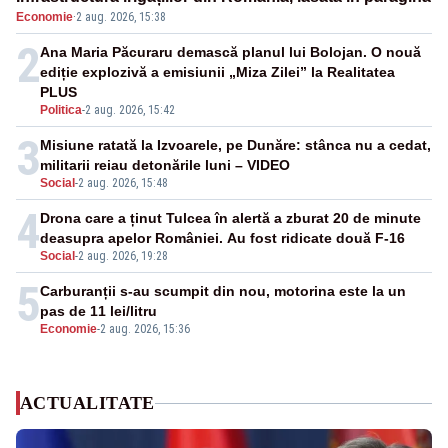
Economie
·
2 aug. 2026, 15:38
2
Ana Maria Păcuraru demască planul lui Bolojan. O nouă
ediție explozivă a emisiunii „Miza Zilei” la Realitatea
PLUS
Politica
-
2 aug. 2026, 15:42
3
Misiune ratată la Izvoarele, pe Dunăre: stânca nu a cedat,
militarii reiau detonările luni – VIDEO
Social
-
2 aug. 2026, 15:48
4
Drona care a ținut Tulcea în alertă a zburat 20 de minute
deasupra apelor României. Au fost ridicate două F-16
Social
-
2 aug. 2026, 19:28
5
Carburanții s-au scumpit din nou, motorina este la un
pas de 11 lei/litru
Economie
-
2 aug. 2026, 15:36
ACTUALITATE