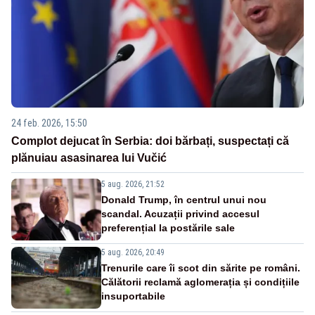
24 feb. 2026, 15:50
Complot dejucat în Serbia: doi bărbați, suspectați că
plănuiau asasinarea lui Vučić
5 aug. 2026, 21:52
Donald Trump, în centrul unui nou
scandal. Acuzații privind accesul
preferențial la postările sale
5 aug. 2026, 20:49
Trenurile care îi scot din sărite pe români.
Călătorii reclamă aglomerația și condițiile
insuportabile