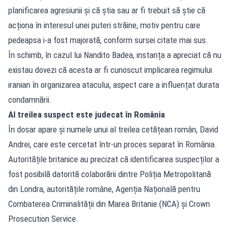
planificarea agresiunii și că știa sau ar fi trebuit să știe că
acționa în interesul unei puteri străine, motiv pentru care
pedeapsa i-a fost majorată, conform sursei citate mai sus.
În schimb, în cazul lui Nandito Badea, instanța a apreciat că nu
existau dovezi că acesta ar fi cunoscut implicarea regimului
iranian în organizarea atacului, aspect care a influențat durata
condamnării.
Al treilea suspect este judecat în România
În dosar apare și numele unui al treilea cetățean român, David
Andrei, care este cercetat într-un proces separat în România.
Autoritățile britanice au precizat că identificarea suspecților a
fost posibilă datorită colaborării dintre Poliția Metropolitană
din Londra, autoritățile române, Agenția Națională pentru
Combaterea Criminalității din Marea Britanie (NCA) și Crown
Prosecution Service.