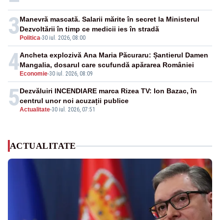
3
Manevră mascată. Salarii mărite în secret la Ministerul
Dezvoltării în timp ce medicii ies în stradă
Politica
-
30 iul. 2026, 08:00
4
Ancheta explozivă Ana Maria Păcuraru: Șantierul Damen
Mangalia, dosarul care scufundă apărarea României
Economie
-
30 iul. 2026, 08:09
5
Dezvăluiri INCENDIARE marca Rizea TV: Ion Bazac, în
centrul unor noi acuzații publice
Actualitate
-
30 iul. 2026, 07:51
ACTUALITATE