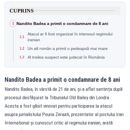
CUPRINS
Nandito Badea a primit o condamnare de 8 ani
1
Atacul ar fi fost organizat în interesul regimului
1.1
iranian
Un alt român a primit o pedeapsă mai mare
1.2
Al treilea suspect este judecat în România
1.3
Nandito Badea a primit o condamnare de 8 ani
Nandito Badea, în vârstă de 21 de ani, și-a aflat sentința după
procesul desfășurat la Tribunalul Old Bailey din Londra.
Acesta a fost găsit vinovat pentru participarea la atacul
asupra jurnalistului Pouria Zeraati, prezentator al postului Iran
International și cunoscut critic al regimului iranian, arată