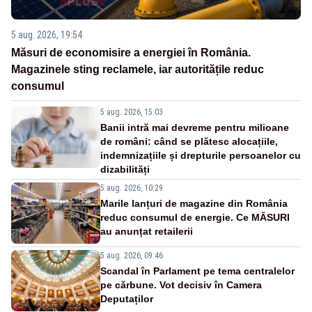
5 aug. 2026, 19:54
Măsuri de economisire a energiei în România.
Magazinele sting reclamele, iar autoritățile reduc
consumul
5 aug. 2026, 15:03
Banii intră mai devreme pentru milioane
de români: când se plătesc alocațiile,
indemnizațiile și drepturile persoanelor cu
dizabilități
5 aug. 2026, 10:29
Marile lanțuri de magazine din România
reduc consumul de energie. Ce MĂSURI
au anunțat retailerii
5 aug. 2026, 09:46
Scandal în Parlament pe tema centralelor
pe cărbune. Vot decisiv în Camera
Deputaților