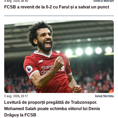
4 aug. 2026, 08:40
Stoica Marian
FCSB a revenit de la 0-2 cu Farul și a salvat un punct
3 aug. 2026, 20:17
Ionuț Nichita
Lovitură de proporții pregătită de Trabzonspor.
Mohamed Salah poate schimba viitorul lui Denis
Drăguș la FCSB