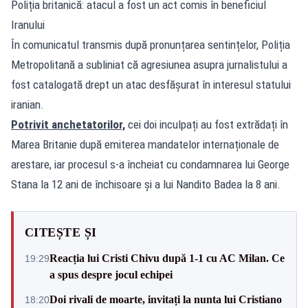
Poliția britanică: atacul a fost un act comis în beneficiul
Iranului
În comunicatul transmis după pronunțarea sentințelor, Poliția
Metropolitană a subliniat că agresiunea asupra jurnalistului a
fost catalogată drept un atac desfășurat în interesul statului
iranian.
Potrivit anchetatorilor,
cei doi inculpați au fost extrădați în
Marea Britanie după emiterea mandatelor internaționale de
arestare, iar procesul s-a încheiat cu condamnarea lui George
Stana la 12 ani de închisoare și a lui Nandito Badea la 8 ani.
CITEȘTE ȘI
Reacția lui Cristi Chivu după 1-1 cu AC Milan. Ce
19:29
a spus despre jocul echipei
Doi rivali de moarte, invitați la nunta lui Cristiano
18:20