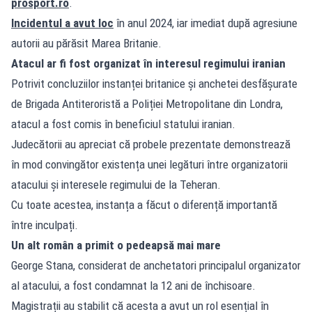
prosport.ro
.
Incidentul a avut loc
în anul 2024, iar imediat după agresiune
autorii au părăsit Marea Britanie.
Atacul ar fi fost organizat în interesul regimului iranian
Potrivit concluziilor instanței britanice și anchetei desfășurate
de Brigada Antiteroristă a Poliției Metropolitane din Londra,
atacul a fost comis în beneficiul statului iranian.
Judecătorii au apreciat că probele prezentate demonstrează
în mod convingător existența unei legături între organizatorii
atacului și interesele regimului de la Teheran.
Cu toate acestea, instanța a făcut o diferență importantă
între inculpați.
Un alt român a primit o pedeapsă mai mare
George Stana, considerat de anchetatori principalul organizator
al atacului, a fost condamnat la 12 ani de închisoare.
Magistrații au stabilit că acesta a avut un rol esențial în