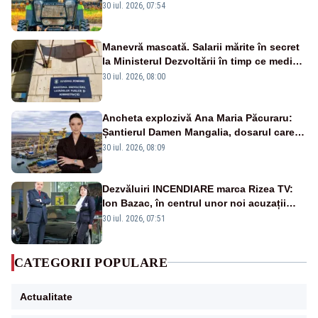
30 iul. 2026, 07:54
Manevră mascată. Salarii mărite în secret
la Ministerul Dezvoltării în timp ce medicii
ies în stradă
30 iul. 2026, 08:00
Ancheta explozivă Ana Maria Păcuraru:
Șantierul Damen Mangalia, dosarul care
scufundă apărarea României
30 iul. 2026, 08:09
Dezvăluiri INCENDIARE marca Rizea TV:
Ion Bazac, în centrul unor noi acuzații
publice
30 iul. 2026, 07:51
CATEGORII POPULARE
Actualitate