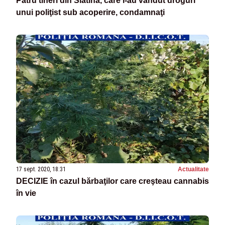
Patru tineri din Slatina, care i-au vândut droguri
unui poliţist sub acoperire, condamnaţi
17 sept. 2020, 18:31
Actualitate
DECIZIE în cazul bărbaţilor care creşteau cannabis
în vie