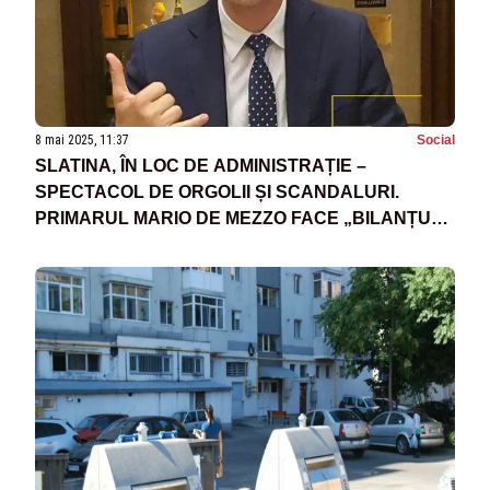
8 mai 2025, 11:37
Social
SLATINA, ÎN LOC DE ADMINISTRAȚIE –
SPECTACOL DE ORGOLII ȘI SCANDALURI.
PRIMARUL MARIO DE MEZZO FACE „BILANȚUL”
CU CIRC ȘI ACUZAȚII ÎN PUBLIC, PE BANII
SLĂTINENILOR