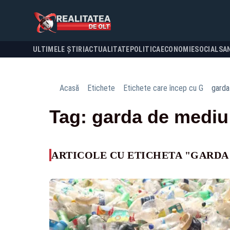
ULTIMELE ȘTIRI
ACTUALITATE
POLITICA
ECONOMIE
SOCIAL
SA
Acasă
Etichete
Etichete care încep cu G
garda
Tag: garda de mediu
ARTICOLE CU ETICHETA "GARDA