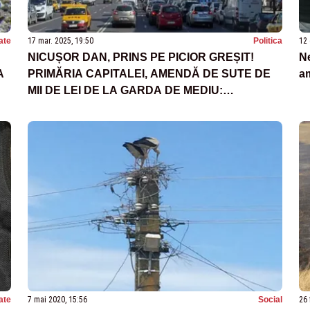
ate
17 mar. 2025, 19:50
Politica
12 
NICUȘOR DAN, PRINS PE PICIOR GREȘIT!
Ne
A
PRIMĂRIA CAPITALEI, AMENDĂ DE SUTE DE
am
MII DE LEI DE LA GARDA DE MEDIU:
REGISTRUL SPAȚIILOR VERZI ȘI PLANUL DE
CALITATE A AERULUI, NEELABORATE
ate
7 mai 2020, 15:56
Social
26 