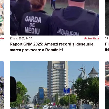
ate
27 ian. 2026, 14:34
Actualitate
19 
Raport GNM 2025: Amenzi record și deșeurile,
F
marea provocare a României
I