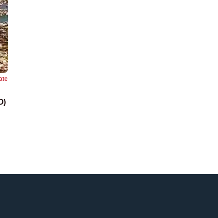
ate
O)