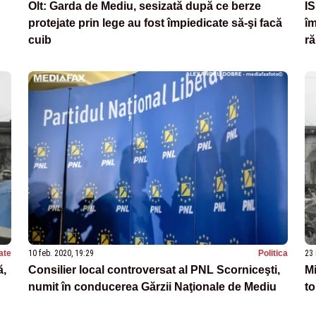
Olt: Garda de Mediu, sesizată după ce berze
IS
protejate prin lege au fost împiedicate să-şi facă
îm
cuib
r
ate
10 feb. 2020, 19:29
Politica
23 
ă,
Consilier local controversat al PNL Scorniceşti,
Mi
numit în conducerea Gărzii Naţionale de Mediu
to