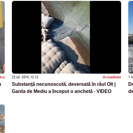
tica
23 iul. 2019, 12:12
Actualitate
1 f
n
Substanţă necunoscută, deversată în râul Olt |
De
Garda de Mediu a început o anchetă - VIDEO
de