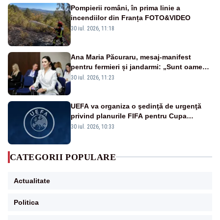
Pompierii români, în prima linie a
incendiilor din Franța FOTO&VIDEO
30 iul. 2026, 11:18
Ana Maria Păcuraru, mesaj-manifest
pentru fermieri și jandarmi: „Sunt oameni
disperați, nu sunt răufăcători”
30 iul. 2026, 11:23
UEFA va organiza o şedinţă de urgenţă
privind planurile FIFA pentru Cupa
Mondială
30 iul. 2026, 10:33
CATEGORII POPULARE
Actualitate
Politica