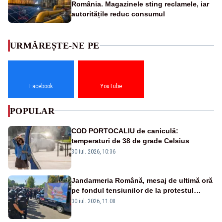
România. Magazinele sting reclamele, iar
autoritățile reduc consumul
URMĂREȘTE-NE PE
Facebook
YouTube
POPULAR
COD PORTOCALIU de caniculă:
temperaturi de 38 de grade Celsius
30 iul. 2026, 10:36
Jandarmeria Română, mesaj de ultimă oră
pe fondul tensiunilor de la protestul
masiv al fermierilor - VIDEO
30 iul. 2026, 11:08