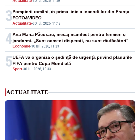
Actualitate
-
30 iul. 2026, 11:08
3
Pompierii români, în prima linie a incendiilor din Franța
FOTO&VIDEO
Actualitate
-
30 iul. 2026, 11:18
4
Ana Maria Păcuraru, mesaj-manifest pentru fermieri și
jandarmi: „Sunt oameni disperați, nu sunt răufăcători”
Economie
-
30 iul. 2026, 11:23
5
UEFA va organiza o şedinţă de urgenţă privind planurile
FIFA pentru Cupa Mondială
Sport
-
30 iul. 2026, 10:33
ACTUALITATE