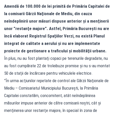
Amendă de 100.000 de lei primită de Primăria Capitalei de
la comisarii Gărzii Naţionale de Mediu, din cauza
neîndeplinirii unor măsuri dispuse anterior şi a menţinerii
unor ”restanţe majore”. Astfel, Primăria Bucureşti nu are
încă elaborat Registrul Spaţiilor Verzi, nu există Planul
integrat de calitate a aerului şi nu are implementate
proiecte de gestionare a traficului şi mobilităţii urbane.
În plus, nu au fost plantaţi copaci pe terenurile degradate, nu
au fost cumpărate 22 de troleibuze promise şi nu s-au montat
50 de staţii de încărcare pentru vehiculele electrice.
”În urma acţiunilor repetate de control ale Gărzii Naţionale de
Mediu – Comisariatul Municipiului Bucureşti, la Primăria
Capitalei constatăm, concomitent, atât neîndeplinirea
măsurilor impuse anterior de către comisarii noştri, cât şi
menţinerea unor restanţe majore, în special în zona de