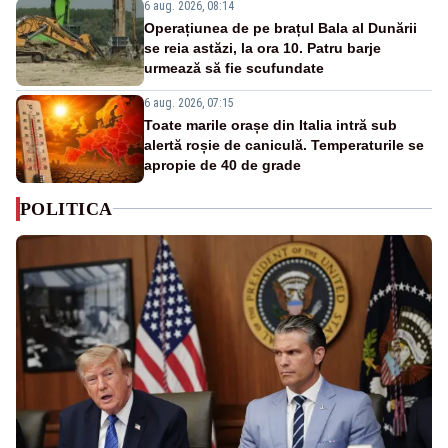
6 aug. 2026, 08:14
Operațiunea de pe brațul Bala al Dunării
se reia astăzi, la ora 10. Patru barje
urmează să fie scufundate
6 aug. 2026, 07:15
Toate marile orașe din Italia intră sub
alertă roșie de caniculă. Temperaturile se
apropie de 40 de grade
POLITICA