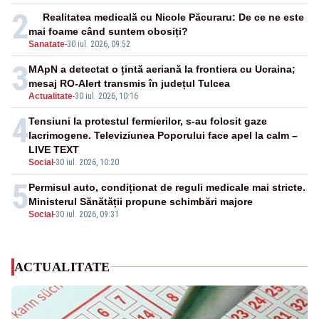
2
Realitatea medicală cu Nicole Păcuraru: De ce ne este
mai foame când suntem obosiți?
Sanatate
-
30 iul. 2026, 09:52
3
MApN a detectat o țintă aeriană la frontiera cu Ucraina;
mesaj RO-Alert transmis în județul Tulcea
Actualitate
-
30 iul. 2026, 10:16
4
Tensiuni la protestul fermierilor, s-au folosit gaze
lacrimogene. Televiziunea Poporului face apel la calm –
LIVE TEXT
Social
-
30 iul. 2026, 10:20
5
Permisul auto, condiționat de reguli medicale mai stricte.
Ministerul Sănătății propune schimbări majore
Social
-
30 iul. 2026, 09:31
ACTUALITATE