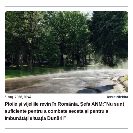
5 aug. 2026, 20:47
Ionuț Nichita
Ploile și vijeliile revin în România. Șefa ANM:”Nu sunt
suficiente pentru a combate seceta și pentru a
îmbunătăți situația Dunării”