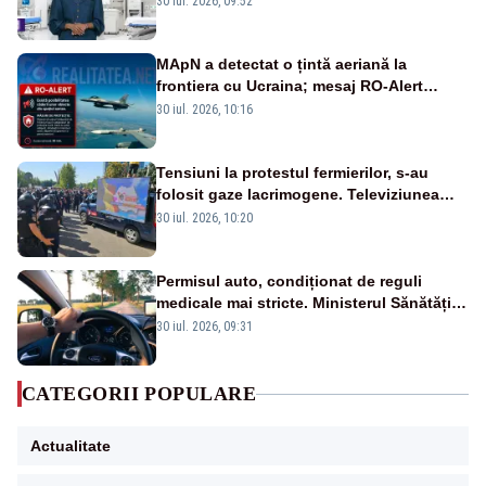
30 iul. 2026, 09:52
MApN a detectat o țintă aeriană la
frontiera cu Ucraina; mesaj RO-Alert
transmis în județul Tulcea
30 iul. 2026, 10:16
Tensiuni la protestul fermierilor, s-au
folosit gaze lacrimogene. Televiziunea
Poporului face apel la calm – LIVE TEXT
30 iul. 2026, 10:20
Permisul auto, condiționat de reguli
medicale mai stricte. Ministerul Sănătății
propune schimbări majore
30 iul. 2026, 09:31
CATEGORII POPULARE
Actualitate