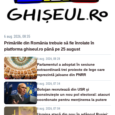
6 aug. 2026, 08:35
Primăriile din România trebuie să fie înrolate în
platforma ghiseul.ro până pe 25 august
6 aug. 2026, 08:28
Parlamentul a adoptat în sesiune
extraordinară trei proiecte de lege care
reprezintă jaloane din PNRR
6 aug. 2026, 07:34
Bolojan recrutează din USR și
construiește un nou pol electoral: atacuri
coordonate pentru menținerea la putere
6 aug. 2026, 07:04
Ucraina atacă din nou în adâncul Rusiei: