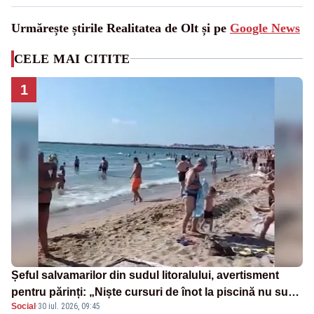
Urmărește știrile Realitatea de Olt și pe
Google News
CELE MAI CITITE
1
Șeful salvamarilor din sudul litoralului, avertisment
pentru părinți: „Niște cursuri de înot la piscină nu sunt
Social
·
30 iul. 2026, 09:45
suficiente”