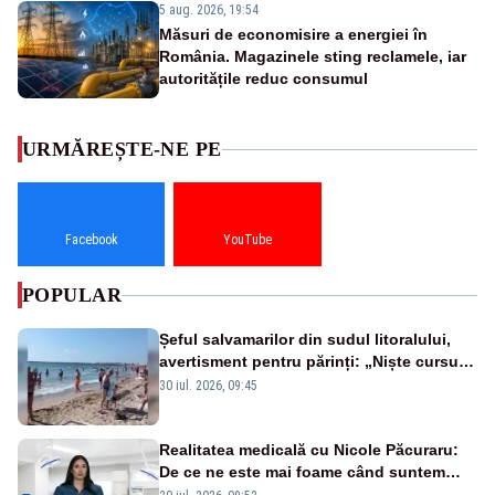
5 aug. 2026, 19:54
Măsuri de economisire a energiei în
România. Magazinele sting reclamele, iar
autoritățile reduc consumul
URMĂREȘTE-NE PE
Facebook
YouTube
POPULAR
Șeful salvamarilor din sudul litoralului,
avertisment pentru părinți: „Niște cursuri
de înot la piscină nu sunt suficiente”
30 iul. 2026, 09:45
Realitatea medicală cu Nicole Păcuraru:
De ce ne este mai foame când suntem
obosiți?