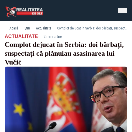
Acasă
Știri
Actualitate
Complot dejucat în Serbia: doi bărbați, suspectați că plănuiau asasinarea lui Vučić
·
ACTUALITATE
2 min citire
Complot dejucat în Serbia: doi bărbați,
suspectați că plănuiau asasinarea lui
Vučić