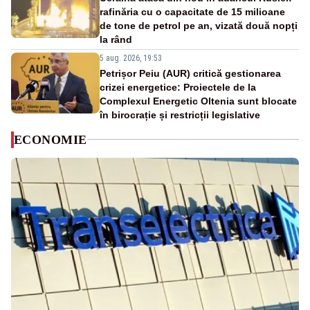
rafinăria cu o capacitate de 15 milioane
de tone de petrol pe an, vizată două nopți
la rând
5 aug. 2026, 19:53
Petrișor Peiu (AUR) critică gestionarea
crizei energetice: Proiectele de la
Complexul Energetic Oltenia sunt blocate
în birocrație și restricții legislative
ECONOMIE