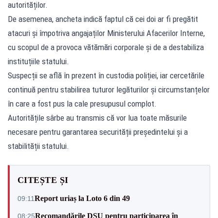
autorităților.
De asemenea, ancheta indică faptul că cei doi ar fi pregătit
atacuri și împotriva angajaților Ministerului Afacerilor Interne,
cu scopul de a provoca vătămări corporale și de a destabiliza
instituțiile statului.
Suspecții se află în prezent în custodia poliției, iar cercetările
continuă pentru stabilirea tuturor legăturilor și circumstanțelor
în care a fost pus la cale presupusul complot.
Autoritățile sârbe au transmis că vor lua toate măsurile
necesare pentru garantarea securității președintelui și a
stabilității statului.
CITEȘTE ȘI
Report uriaș la Loto 6 din 49
09:11
Recomandările DSU pentru participarea în
08:25