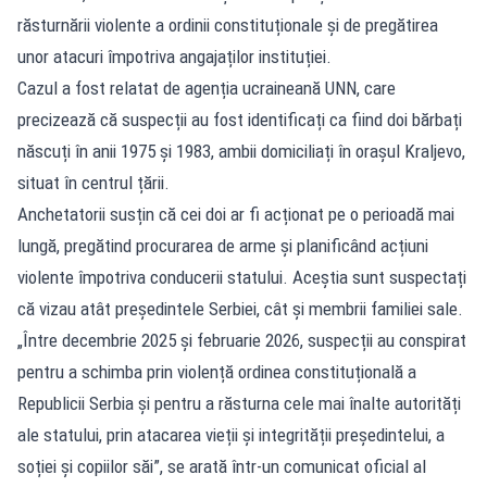
răsturnării violente a ordinii constituționale și de pregătirea
unor atacuri împotriva angajaților instituției.
Cazul a fost relatat de agenția ucraineană UNN, care
precizează că suspecții au fost identificați ca fiind doi bărbați
născuți în anii 1975 și 1983, ambii domiciliați în orașul Kraljevo,
situat în centrul țării.
Anchetatorii susțin că cei doi ar fi acționat pe o perioadă mai
lungă, pregătind procurarea de arme și planificând acțiuni
violente împotriva conducerii statului. Aceștia sunt suspectați
că vizau atât președintele Serbiei, cât și membrii familiei sale.
„Între decembrie 2025 și februarie 2026, suspecții au conspirat
pentru a schimba prin violență ordinea constituțională a
Republicii Serbia și pentru a răsturna cele mai înalte autorități
ale statului, prin atacarea vieții și integrității președintelui, a
soției și copiilor săi”, se arată într-un comunicat oficial al