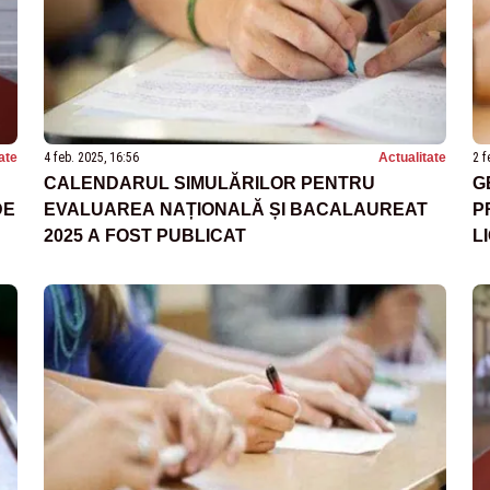
ate
4 feb. 2025, 16:56
Actualitate
2 f
CALENDARUL SIMULĂRILOR PENTRU
G
DE
EVALUAREA NAȚIONALĂ ȘI BACALAUREAT
P
2025 A FOST PUBLICAT
L
M