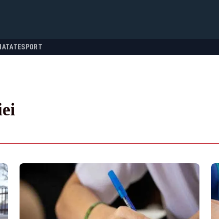
NATATE
SPORT
iei