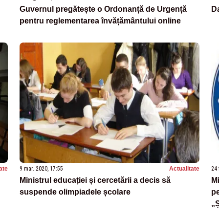
Guvernul pregătește o Ordonanță de Urgență
Da
pentru reglementarea învățământului online
ate
9 mar. 2020, 17:55
Actualitate
24 
Ministrul educației și cercetării a decis să
Mi
suspende olimpiadele școlare
p
„Ș