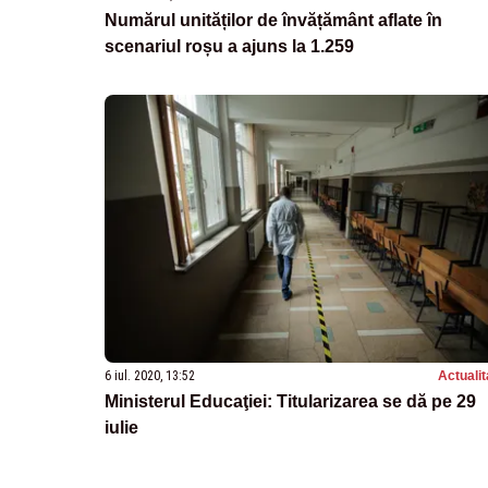
Numărul unităților de învățământ aflate în
scenariul roșu a ajuns la 1.259
6 iul. 2020, 13:52
Actualit
Ministerul Educaţiei: Titularizarea se dă pe 29
iulie