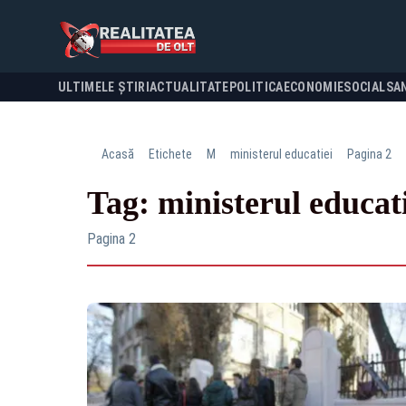
ULTIMELE ȘTIRI
ACTUALITATE
POLITICA
ECONOMIE
SOCIAL
SA
Acasă
Etichete
M
ministerul educatiei
Pagina 2
Tag: ministerul educat
Pagina 2