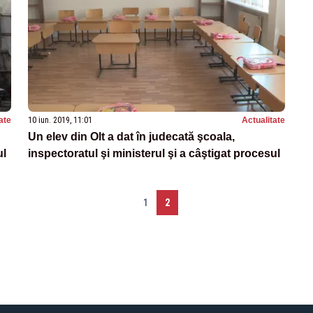
ate
10 iun. 2019, 11:01
Actualitate
Un elev din Olt a dat în judecată şcoala,
ul
inspectoratul şi ministerul şi a câştigat procesul
1
2