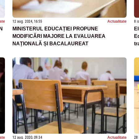
ate
12 aug. 2024, 16:55
Actualitate
8 i
N
MINISTERUL EDUCAȚIEI PROPUNE
El
MODIFICĂRI MAJORE LA EVALUAREA
Ed
NAȚIONALĂ ȘI BACALAUREAT
tr
ate
12 aug. 2020, 09:34
Actualitate
28 