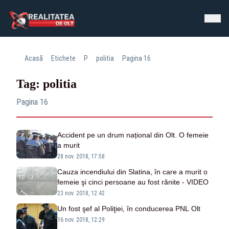
Acasă
Etichete
P
politia
Pagina 16
Tag: politia
Pagina 16
Accident pe un drum național din Olt. O femeie
a murit
28 nov. 2018, 17:58
Cauza incendiului din Slatina, în care a murit o
femeie şi cinci persoane au fost rănite - VIDEO
23 nov. 2018, 12:42
Un fost şef al Poliţiei, în conducerea PNL Olt
16 nov. 2018, 12:29