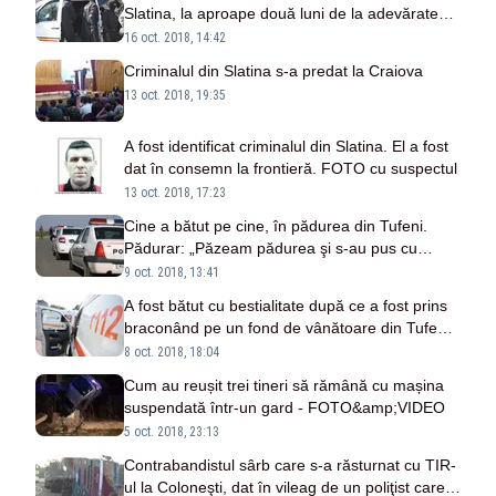
Slatina, la aproape două luni de la adevărate
lupte de stradă
16 oct. 2018, 14:42
Criminalul din Slatina s-a predat la Craiova
13 oct. 2018, 19:35
A fost identificat criminalul din Slatina. El a fost
dat în consemn la frontieră. FOTO cu suspectul
13 oct. 2018, 17:23
Cine a bătut pe cine, în pădurea din Tufeni.
Pădurar: „Păzeam pădurea şi s-au pus cu
bâtele pe noi“
9 oct. 2018, 13:41
A fost bătut cu bestialitate după ce a fost prins
braconând pe un fond de vânătoare din Tufeni.
Victima are doar 18 ani
8 oct. 2018, 18:04
Cum au reușit trei tineri să rămână cu mașina
suspendată într-un gard - FOTO&amp;VIDEO
5 oct. 2018, 23:13
Contrabandistul sârb care s-a răsturnat cu TIR-
ul la Coloneşti, dat în vileag de un poliţist care îi