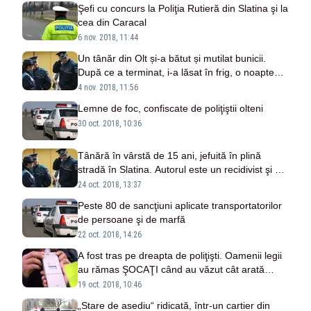
Şefi cu concurs la Poliţia Rutieră din Slatina şi la
cea din Caracal
6 nov. 2018, 11:44
Un tânăr din Olt și-a bătut și mutilat bunicii.
După ce a terminat, i-a lăsat în frig, o noapte
întreagă
4 nov. 2018, 11:56
Lemne de foc, confiscate de poliţiştii olteni
30 oct. 2018, 10:36
Tânără în vârstă de 15 ani, jefuită în plină
stradă în Slatina. Autorul este un recidivist şi a
fost arestat preventiv
24 oct. 2018, 13:37
Peste 80 de sancţiuni aplicate transportatorilor
de persoane şi de marfă
22 oct. 2018, 14:26
A fost tras pe dreapta de poliţişti. Oamenii legii
au rămas ŞOCAŢI când au văzut cât arată
etilotestul
19 oct. 2018, 10:46
„Stare de asediu“ ridicată, într-un cartier din