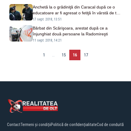
Anchetă la o grădiniţă din Caracal după ce o
educatoare ar fi agresat o fetiţă în vârstă de trei
ani
17 sept. 2018, 13:51
Bărbat din Scărişoara, arestat după ce a
înjunghiat două persoane la Radomireşti
11 sept. 2018, 14:21
1
...
15
16
17
Contact
Termeni și condiții
Politică de confidențialitate
Cod de conduită