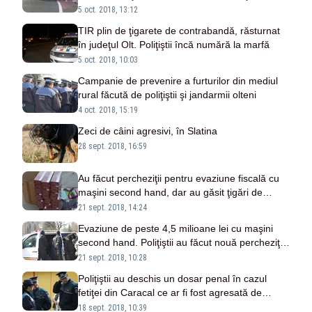
ştia limba. Povestea întreagă
5 oct. 2018, 13:12
TIR plin de ţigarete de contrabandă, răsturnat
în judeţul Olt. Poliţiştii încă numără la marfă
5 oct. 2018, 10:03
Campanie de prevenire a furturilor din mediul
rural făcută de poliţiştii şi jandarmii olteni
4 oct. 2018, 15:19
Zeci de câini agresivi, în Slatina
28 sept. 2018, 16:59
Au făcut percheziţii pentru evaziune fiscală cu
maşini second hand, dar au găsit ţigări de
contrabandă
21 sept. 2018, 14:24
Evaziune de peste 4,5 milioane lei cu maşini
second hand. Poliţiştii au făcut nouă percheziţii
în două localităţi din Olt
21 sept. 2018, 10:28
Poliţiştii au deschis un dosar penal în cazul
fetiţei din Caracal ce ar fi fost agresată de
educatoare
18 sept. 2018, 10:39