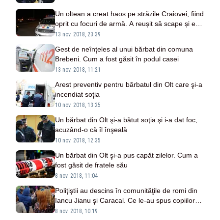
Un oltean a creat haos pe străzile Craiovei, fiind
oprit cu focuri de armă. A reușit să scape și e
căutat de polițiști
13 nov. 2018, 23:39
Gest de neînţeles al unui bărbat din comuna
Brebeni. Cum a fost găsit în podul casei
13 nov. 2018, 11:21
Arest preventiv pentru bărbatul din Olt care şi-a
incendiat soţia
10 nov. 2018, 13:25
Un bărbat din Olt şi-a bătut soţia şi i-a dat foc,
acuzând-o că îl înşeală
10 nov. 2018, 12:35
Un bărbat din Olt şi-a pus capăt zilelor. Cum a
fost găsit de fratele său
8 nov. 2018, 11:04
Poliţiştii au descins în comunităţile de romi din
Iancu Jianu şi Caracal. Ce le-au spus copiilor
de aici
8 nov. 2018, 10:19