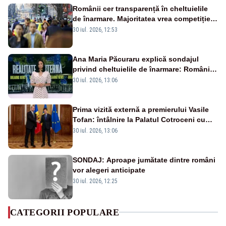
Românii cer transparență în cheltuielile
de înarmare. Majoritatea vrea competiție
reală și industrie locală – SONDAJ
30 iul. 2026, 12:53
Ana Maria Păcuraru explică sondajul
privind cheltuielile de înarmare: Românii
cer transparență în achiziții și un echilibru
30 iul. 2026, 13:06
între partenerii externi
Prima vizită externă a premierului Vasile
Tofan: întâlnire la Palatul Cotroceni cu
președintele Nicușor Dan
30 iul. 2026, 13:06
SONDAJ: Aproape jumătate dintre români
vor alegeri anticipate
30 iul. 2026, 12:25
CATEGORII POPULARE