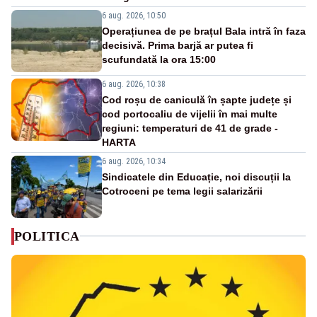
6 aug. 2026, 10:50
Operațiunea de pe brațul Bala intră în faza
decisivă. Prima barjă ar putea fi
scufundată la ora 15:00
6 aug. 2026, 10:38
Cod roșu de caniculă în șapte județe și
cod portocaliu de vijelii în mai multe
regiuni: temperaturi de 41 de grade -
HARTA
6 aug. 2026, 10:34
Sindicatele din Educație, noi discuții la
Cotroceni pe tema legii salarizării
POLITICA