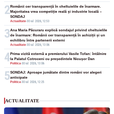
2
Românii cer transparență în cheltuielile de înarmare.
Majoritatea vrea competiție reală și industrie locală –
SONDAJ
Actualitate
-
30 iul. 2026, 12:53
3
Ana Maria Păcuraru explică sondajul privind cheltuielile
de înarmare: Românii cer transparență în achiziții și un
echilibru între partenerii externi
Actualitate
-
30 iul. 2026, 13:06
4
Prima vizită externă a premierului Vasile Tofan: întâlnire
la Palatul Cotroceni cu președintele Nicușor Dan
Politica
-
30 iul. 2026, 13:06
5
SONDAJ: Aproape jumătate dintre români vor alegeri
anticipate
Politica
-
30 iul. 2026, 12:25
ACTUALITATE