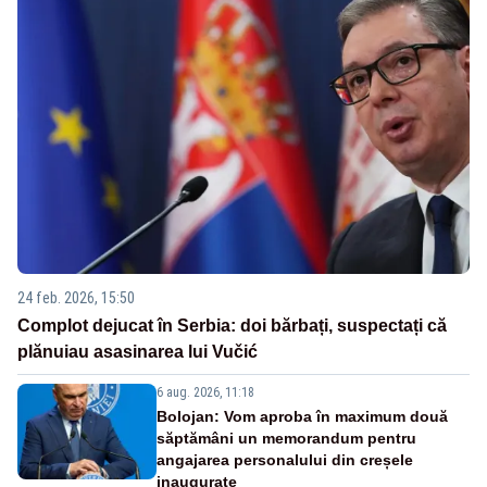
24 feb. 2026, 15:50
Complot dejucat în Serbia: doi bărbați, suspectați că
plănuiau asasinarea lui Vučić
6 aug. 2026, 11:18
Bolojan: Vom aproba în maximum două
săptămâni un memorandum pentru
angajarea personalului din creșele
inaugurate