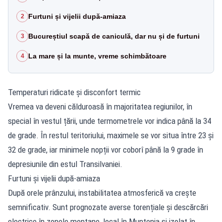
Furtuni și vijelii după-amiaza
2
Bucureștiul scapă de caniculă, dar nu și de furtuni
3
La mare și la munte, vreme schimbătoare
4
Temperaturi ridicate și disconfort termic
Vremea va deveni călduroasă în majoritatea regiunilor, în
special în vestul țării, unde termometrele vor indica până la 34
de grade. În restul teritoriului, maximele se vor situa între 23 și
32 de grade, iar minimele nopții vor coborî până la 9 grade în
depresiunile din estul Transilvaniei.
Furtuni și vijelii după-amiaza
După orele prânzului, instabilitatea atmosferică va crește
semnificativ. Sunt prognozate averse torențiale și descărcări
electrice în zonele montane, local în Muntenia și izolat în