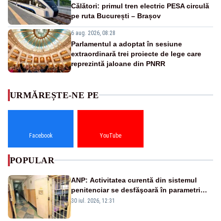
Călători: primul tren electric PESA circulă
pe ruta București – Brașov
6 aug. 2026, 08:28
Parlamentul a adoptat în sesiune
extraordinară trei proiecte de lege care
reprezintă jaloane din PNRR
URMĂREȘTE-NE PE
Facebook
YouTube
POPULAR
ANP: Activitatea curentă din sistemul
penitenciar se desfăşoară în parametri
normali
30 iul. 2026, 12:31