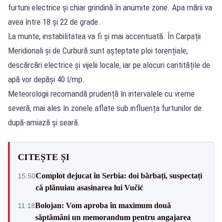
furtuni electrice și chiar grindină în anumite zone. Apa mării va
avea între 18 și 22 de grade.
La munte, instabilitatea va fi și mai accentuată. În Carpații
Meridionali și de Curbură sunt așteptate ploi torențiale,
descărcări electrice și vijelii locale, iar pe alocuri cantitățile de
apă vor depăși 40 l/mp.
Meteorologii recomandă prudență în intervalele cu vreme
severă, mai ales în zonele aflate sub influența furtunilor de
după-amiază și seară.
CITEȘTE ȘI
Complot dejucat în Serbia: doi bărbați, suspectați
15:50
că plănuiau asasinarea lui Vučić
Bolojan: Vom aproba în maximum două
11:18
săptămâni un memorandum pentru angajarea