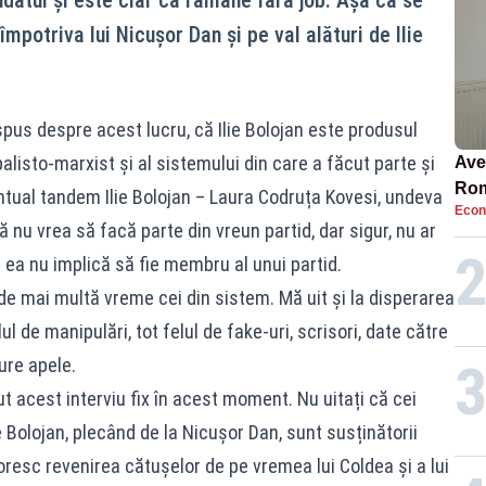
potriva lui Nicușor Dan și pe val alături de Ilie
pus despre acest lucru, că Ilie Bolojan este produsul
alisto-marxist și al sistemului din care a făcut parte și
Ave
Rom
tual tandem Ilie Bolojan – Laura Codruța Kovesi, undeva
Econ
să 
u vrea să facă parte din vreun partid, dar sigur, nu ar
în 4
 ea nu implică să fie membru al unui partid.
 de mai multă vreme cei din sistem. Mă uit și la disperarea
l de manipulări, tot felul de fake-uri, scrisori, date către
ure apele.
 acest interviu fix în acest moment. Nu uitați că cei
ie Bolojan, plecând de la Nicușor Dan, sunt susținătorii
oresc revenirea cătușelor de pe vremea lui Coldea și a lui