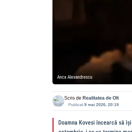
Anca Alexandrescu
Scris de
Realitatea de Olt
Publicat:
9 mai 2026, 20:19
Doamna Kovesi încearcă să își f
octombrie, i se va termina man