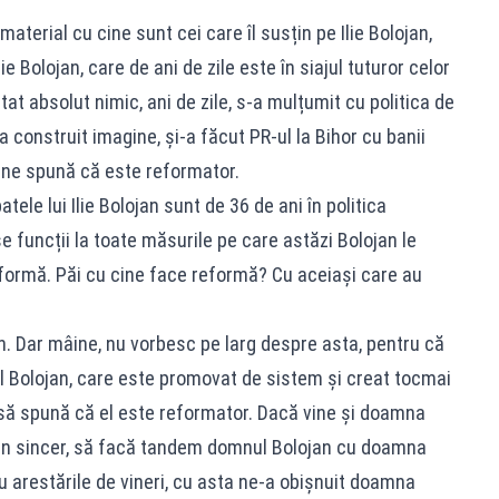
terial cu cine sunt cei care îl susțin pe Ilie Bolojan,
lie Bolojan, care de ani de zile este în siajul tuturor celor
t absolut nimic, ani de zile, s-a mulțumit cu politica de
 a construit imagine, și-a făcut PR-ul la Bihor cu banii
ă ne spună că este reformator.
atele lui Ilie Bolojan sunt de 36 de ani în politica
e funcții la toate măsurile pe care astăzi Bolojan le
formă. Păi cu cine face reformă? Cu aceiași care au
 Dar mâine, nu vorbesc pe larg despre asta, pentru că
 Bolojan, care este promovat de sistem și creat tocmai
, să spună că el este reformator. Dacă vine și doamna
pun sincer, să facă tandem domnul Bolojan cu doamna
cu arestările de vineri, cu asta ne-a obișnuit doamna