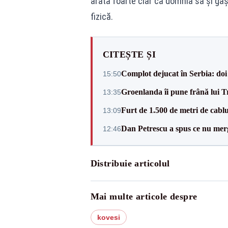
arată foarte clar că domnia sa și gaș
fizică.
CITEȘTE ȘI
Complot dejucat în Serbia: doi 
15:50
Groenlanda îi pune frână lui 
13:35
Furt de 1.500 de metri de cablu
13:09
Dan Petrescu a spus ce nu merg
12:46
Distribuie articolul
Mai multe articole despre
kovesi