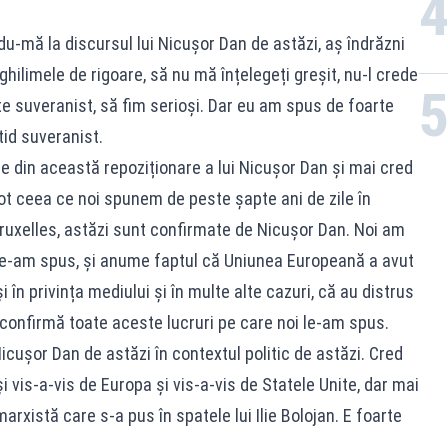
u-mă la discursul lui Nicușor Dan de astăzi, aș îndrăzni
hilimele de rigoare, să nu mă înțelegeți greșit, nu-l crede
 suveranist, să fim serioși. Dar eu am spus de foarte
id suveranist.
e din această repoziționare a lui Nicușor Dan și mai cred
tot ceea ce noi spunem de peste șapte ani de zile în
Bruxelles, astăzi sunt confirmate de Nicușor Dan. Noi am
 le-am spus, și anume faptul că Uniunea Europeană a avut
 și în privința mediului și în multe alte cazuri, că au distrus
 confirmă toate aceste lucruri pe care noi le-am spus.
icușor Dan de astăzi în contextul politic de astăzi. Cred
 vis-a-vis de Europa și vis-a-vis de Statele Unite, dar mai
rxistă care s-a pus în spatele lui Ilie Bolojan. E foarte