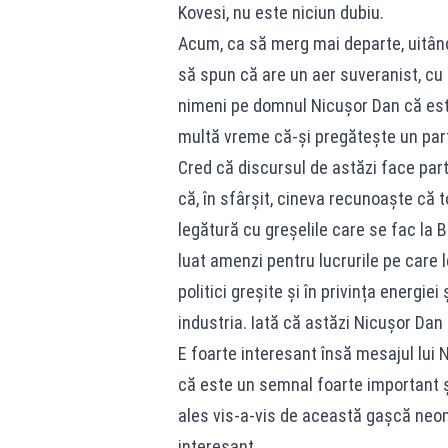
Kovesi, nu este niciun dubiu.
Acum, ca să merg mai departe, uitând
să spun că are un aer suveranist, cu g
nimeni pe domnul Nicușor Dan că este
multă vreme că-și pregătește un part
Cred că discursul de astăzi face part
că, în sfârșit, cineva recunoaște că 
legătură cu greșelile care se fac la 
luat amenzi pentru lucrurile pe care
politici greșite și în privința energiei
industria. Iată că astăzi Nicușor Dan
E foarte interesant însă mesajul lui N
că este un semnal foarte important și
ales vis-a-vis de această gașcă neoma
interesant.