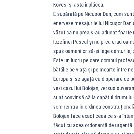
Kovesi și asta îi plăcea.
E supărată pe Nicușor Dan, cum sunt s
enerveze mesajurile lui Nicușor Dan d
văzut că nu prea s-au adunat foarte 
Iozefinei Pascal și nu prea erau oam
spus oamenilor să-și lege centurile,
Este un lucru pe care domnul profeso
bătălie pe viață și pe moarte între ne
Europa și se agață cu disperare de pu
vezi cazul lui Bolojan, versus suveraniș
sunt convinsă că la capătul drumului, 
vom reintra în ordinea constituționa
Bolojan face exact ceea ce s-a întâmp
făcut cu acea ordonanță de urgență și 