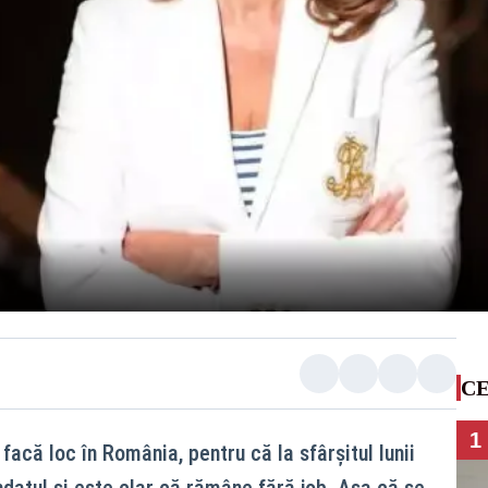
CE
1
acă loc în România, pentru că la sfârșitul lunii
datul și este clar că rămâne fără job. Așa că se