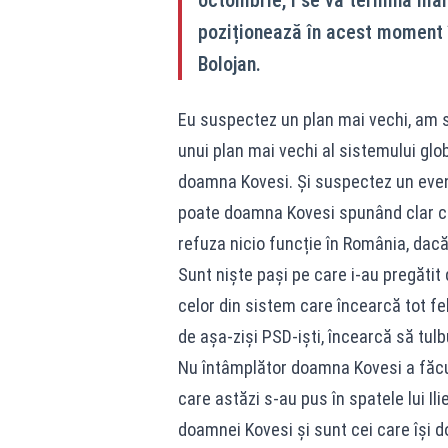
poziționează în acest moment îm
Bolojan.
Eu suspectez un plan mai vechi, am s
unui plan mai vechi al sistemului glob
doamna Kovesi. Și suspectez un even
poate doamna Kovesi spunând clar că n
refuza nicio funcție în România, dacă
Sunt niște pași pe care i-au pregătit
celor din sistem care încearcă tot felu
de așa-ziși PSD-iști, încearcă să tulb
Nu întâmplător doamna Kovesi a făcut
care astăzi s-au pus în spatele lui Il
doamnei Kovesi și sunt cei care își d