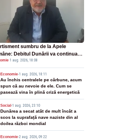
rtisment sumbru de la Apele
âne: Debitul Dunării va continua
omie
·
1 aug. 2026, 18:08
scadă. Cernavodă s-ar putea închide
 zile
2
Economie
-
1 aug. 2026, 18:11
Au închis centralele pe cărbune, acum
spun că au nevoie de ele. Cum se
pasează vina în plină criză energetică
3
Social
-
1 aug. 2026, 23:10
Dunărea a secat atât de mult încât a
scos la suprafață nave naziste din al
doilea război mondial
Economie
-
2 aug. 2026, 09:22