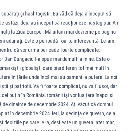
upărați și hashtagiștii. Eu văd că deja a început să
e astăzi, deja au început să reacționeze haștagiștii. Am
mulți la Ziua Europei. Mă uitam mai devreme pe pagina
eni adunați. Este o perioadă foarte interesantă. Le-am
 pentru că vor urma perioade foarte complicate.
r Dan Dungaciu l-a spus mai demult la mine. Este o
omarxiștii globaliști care pierd teren tot mai mult în
tere în țările unde încă mai au oameni la putere. La noi
tii și patrioții. Va fi foarte complicat, nu va fi ușor, dar
cel puțin în România, românii își vor lua țara înapoi și
lă de dinainte de decembrie 2024. Ați văzut că domnul
lat în decembrie 2024. Ieri, la ședința de guvern, ce a
deciziile pe care le ia, deși este un guvern interimar,