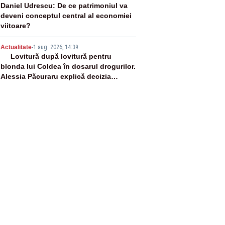
4
Daniel Udrescu: De ce patrimoniul va
deveni conceptul central al economiei
viitoare?
5
Actualitate
-
1 aug. 2026, 14:39
Lovitură după lovitură pentru
blonda lui Coldea în dosarul drogurilor.
Alessia Păcuraru explică decizia
magistraților