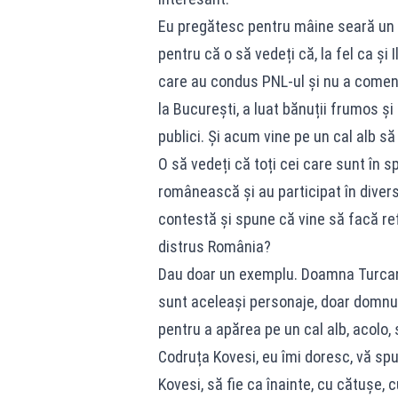
Eu pregătesc pentru mâine seară un ma
pentru că o să vedeți că, la fel ca și I
care au condus PNL-ul și nu a comenta
la București, a luat bănuții frumos și
publici. Și acum vine pe un cal alb s
O să vedeți că toți cei care sunt în sp
românească și au participat în divers
contestă și spune că vine să facă re
distrus România?
Dau doar un exemplu. Doamna Turcan.
sunt aceleași personaje, doar domnul
pentru a apărea pe un cal alb, acolo
Codruța Kovesi, eu îmi doresc, vă s
Kovesi, să fie ca înainte, cu cătușe, 