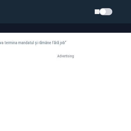
Schimba tema
 va termina mandatul și rămâne fără job”
Advertising