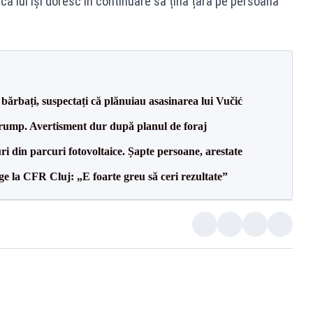
ca lui își doresc în continuare să țină țara pe persoană
bărbați, suspectați că plănuiau asasinarea lui Vučić
Trump. Avertisment dur după planul de foraj
ri din parcuri fotovoltaice. Șapte persoane, arestate
e la CFR Cluj: „E foarte greu să ceri rezultate”