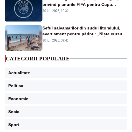
privind planurile FIFA pentru Cupa
Mondială
30 iul. 2026, 10:33
Șeful salvamarilor din sudul litoralului,
avertisment pentru părinți: „Niște cursuri
de înot la piscină nu sunt suficiente”
30 iul. 2026, 09:45
CATEGORII POPULARE
Actualitate
Politica
Economie
Social
Sport