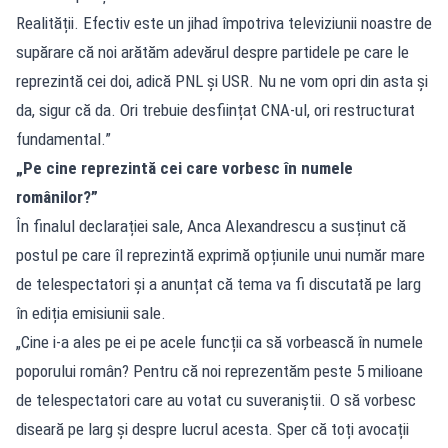
Realității. Efectiv este un jihad împotriva televiziunii noastre de
supărare că noi arătăm adevărul despre partidele pe care le
reprezintă cei doi, adică PNL și USR. Nu ne vom opri din asta și
da, sigur că da. Ori trebuie desființat CNA-ul, ori restructurat
fundamental.”
„Pe cine reprezintă cei care vorbesc în numele
românilor?”
În finalul declarației sale, Anca Alexandrescu a susținut că
postul pe care îl reprezintă exprimă opțiunile unui număr mare
de telespectatori și a anunțat că tema va fi discutată pe larg
în ediția emisiunii sale.
„Cine i-a ales pe ei pe acele funcții ca să vorbească în numele
poporului român? Pentru că noi reprezentăm peste 5 milioane
de telespectatori care au votat cu suveraniștii. O să vorbesc
diseară pe larg și despre lucrul acesta. Sper că toți avocații