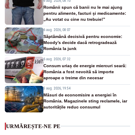
6 aug. 2026, 08:10
Românii spun că banii nu le mai ajung
pentru alimente, facturi și medicamente:
„Au votat cu cine nu trebuie!”
6 aug. 2026, 08:07
Săptămână decisivă pentru economie:
Moody’s decide dacă retrogradează
România la junk
6 aug. 2026, 07:32
Consum uriaș de energie miercuri seară:
România a fost nevoită să importe
aproape o treime din necesar
5 aug. 2026, 19:54
Măsuri de economisire a energiei în
România. Magazinele sting reclamele, iar
autoritățile reduc consumul
URMĂREȘTE-NE PE