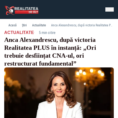
Acasă
Știri
Actualitate
Anca Alexandrescu, după victoria Realitatea PLUS în instanță: „Ori trebuie desființat CNA-ul, ori restructurat fundamental”
·
ACTUALITATE
5 min citire
Anca Alexandrescu, după victoria
Realitatea PLUS în instanță: „Ori
trebuie desființat CNA-ul, ori
restructurat fundamental”