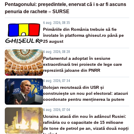
Pentagonului: președintele, enervat că i s-ar fi ascuns
penuria de rachete – SURSE
6 aug. 2026, 08:35
Primăriile din România trebuie să fie
înrolate în platforma ghiseul.ro până pe
25 august
6 aug. 2026, 08:28
Parlamentul a adoptat în sesiune
extraordinară trei proiecte de lege care
reprezintă jaloane din PNRR
6 aug. 2026, 07:34
Bolojan recrutează din USR și
construiește un nou pol electoral: atacuri
coordonate pentru menținerea la putere
6 aug. 2026, 07:04
Ucraina atacă din nou în adâncul Rusiei:
rafinăria cu o capacitate de 15 milioane
de tone de petrol pe an, vizată două nopți