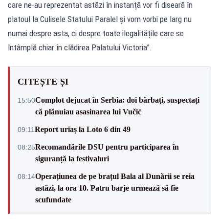
care ne-au reprezentat astăzi în instanță vor fi diseară în
platoul la Culisele Statului Paralel și vom vorbi pe larg nu
numai despre asta, ci despre toate ilegalitățile care se
întâmplă chiar în clădirea Palatului Victoria”.
CITEȘTE ȘI
Complot dejucat în Serbia: doi bărbați, suspectați
15:50
că plănuiau asasinarea lui Vučić
Report uriaș la Loto 6 din 49
09:11
Recomandările DSU pentru participarea în
08:25
siguranță la festivaluri
Operațiunea de pe brațul Bala al Dunării se reia
08:14
astăzi, la ora 10. Patru barje urmează să fie
scufundate