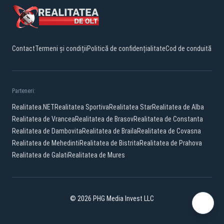
Contact
Termeni și condiții
Politică de confidențialitate
Cod de conduită
Parteneri:
Realitatea.NET
Realitatea Sportiva
Realitatea Star
Realitatea de Alba
Realitatea de Vrancea
Realitatea de Brasov
Realitatea de Constanta
Realitatea de Dambovita
Realitatea de Braila
Realitatea de Covasna
Realitatea de Mehedinti
Realitatea de Bistrita
Realitatea de Prahova
Realitatea de Galati
Realitatea de Mures
© 2026 PHG Media Invest LLC
Facebook
YouTube