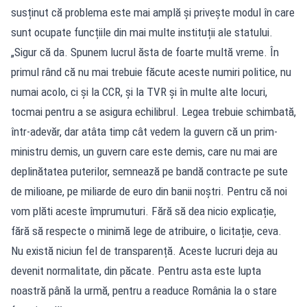
susținut că problema este mai amplă și privește modul în care
sunt ocupate funcțiile din mai multe instituții ale statului.
„Sigur că da. Spunem lucrul ăsta de foarte multă vreme. În
primul rând că nu mai trebuie făcute aceste numiri politice, nu
numai acolo, ci și la CCR, și la TVR și în multe alte locuri,
tocmai pentru a se asigura echilibrul. Legea trebuie schimbată,
într-adevăr, dar atâta timp cât vedem la guvern că un prim-
ministru demis, un guvern care este demis, care nu mai are
deplinătatea puterilor, semnează pe bandă contracte pe sute
de milioane, pe miliarde de euro din banii noștri. Pentru că noi
vom plăti aceste împrumuturi. Fără să dea nicio explicație,
fără să respecte o minimă lege de atribuire, o licitație, ceva.
Nu există niciun fel de transparență. Aceste lucruri deja au
devenit normalitate, din păcate. Pentru asta este lupta
noastră până la urmă, pentru a readuce România la o stare