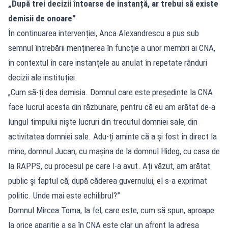
„După trei decizii întoarse de instanță, ar trebui să existe
demisii de onoare”
În continuarea intervenției, Anca Alexandrescu a pus sub
semnul întrebării menținerea în funcție a unor membri ai CNA,
în contextul în care instanțele au anulat în repetate rânduri
decizii ale instituției.
„Cum să-ți dea demisia. Domnul care este președinte la CNA
face lucrul acesta din răzbunare, pentru că eu am arătat de-a
lungul timpului niște lucruri din trecutul domniei sale, din
activitatea domniei sale. Adu-ți aminte că a și fost în direct la
mine, domnul Jucan, cu mașina de la domnul Hideg, cu casa de
la RAPPS, cu procesul pe care l-a avut. Ați văzut, am arătat
public și faptul că, după căderea guvernului, el s-a exprimat
politic. Unde mai este echilibrul?”
Domnul Mircea Toma, la fel, care este, cum să spun, aproape
la orice apariție a sa în CNA este clar un afront la adresa