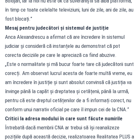
Bolojan, iar la noi nu este ok ca suveraniștii să aibă platformă,
în timp ce toate celelalte televiziuni, luni de zile, ani de zile, au
fost blocați.”
Mesaj pentru judecători și sistemul de justiție
Anca Alexandrescu a afirmat că are încredere în sistemul
judiciar și consideră că instanțele au demonstrat că pot
corecta deciziile pe care le apreciază ca fiind abuzive.
„Este o normalitate și mă bucur foarte tare că judecătorii sunt
corecți. Am observat lucrul acesta de foarte multă vreme, eu
am încredere în justiție și sunt absolut convinsă că justiția va
învinge până la capăt și dreptatea și cetățenii, până la urmă,
pentru că este dreptul cetățenilor de a fi informați corect, nu
conform unui narrativ oficial pe care îl impun cei de la CNA.”
Critici la adresa modului în care sunt făcute numirile
Întrebată dacă membrii CNA ar trebui să își reanalizeze
pozițiile după această decizie, realizatoarea Realitatea PLUS a