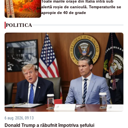
Toate marile orașe din Italia intră sub
alertă roșie de caniculă. Temperaturile se
apropie de 40 de grade
POLITICA
6 aug. 2026, 09:13
Donald Trump a răbufnit împotriva șefului