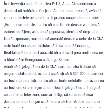
În intervenția sa la Realitatea PLUS, Anca Alexandrescu a
declarat că hotărârea Curții de Apel era una firească, având în
vedere efectele pe care le-ar fi produs suspendarea emisiei.
„Este o normalitate, pentru că o astfel de decizie afectează
evident cetățenii, afectează populația, afectează dreptul la
liberă exprimare, mai ales că această decizie a celor de la CNA
este luată din cauza faptului că în data de 24 ianuarie,
Realitatea Plus a fost acuzată că a difuzat prea mult ceea ce
a făcut Călin Georgescu și George Simion.
Adică să înțeleg că cei de la CNA, care teoretic trebuie să
asigure echilibrul public, sunt supărați că 5.300.000 de oameni
au fost reprezentați, pentru că pe toate celelalte televiziuni nu
au fost difuzate imagini deloc. Deci înțeleg că este în regulă
ca celelalte televiziuni, cum ar fi Digi, să vorbească doar
despre domnul Bolojan și să-i ofere platformă doar domnului