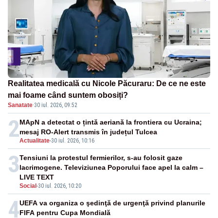
Realitatea medicală cu Nicole Păcuraru: De ce ne este
mai foame când suntem obosiți?
Sanatate
·
30 iul. 2026, 09:52
2
MApN a detectat o țintă aeriană la frontiera cu Ucraina;
mesaj RO-Alert transmis în județul Tulcea
Actualitate
-
30 iul. 2026, 10:16
3
Tensiuni la protestul fermierilor, s-au folosit gaze
lacrimogene. Televiziunea Poporului face apel la calm –
LIVE TEXT
Social
-
30 iul. 2026, 10:20
4
UEFA va organiza o şedinţă de urgenţă privind planurile
FIFA pentru Cupa Mondială