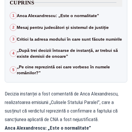
CUPRINS
Anca Alexandrescu: „Este o normalitate”
1
Mesaj pentru judecători și sistemul de justiție
2
Critici la adresa modului în care sunt făcute numirile
3
„După trei decizii întoarse de instanță, ar trebui să
4
existe demisii de onoare”
„Pe cine reprezintă cei care vorbesc în numele
5
românilor?”
Decizia instanței a fost comentată de Anca Alexandrescu,
realizatoarea emisiunii „Culisele Statului Paralel”, care a
susținut că verdictul reprezintă o confirmare a faptului că
sancțiunea aplicată de CNA a fost nejustificată.
Anca Alexandrescu: „Este o normalitate”