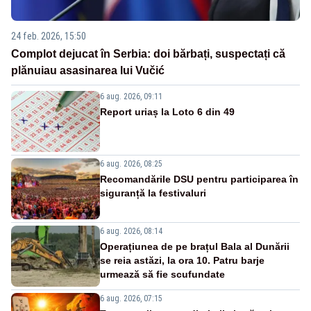
24 feb. 2026, 15:50
Complot dejucat în Serbia: doi bărbați, suspectați că
plănuiau asasinarea lui Vučić
6 aug. 2026, 09:11
Report uriaș la Loto 6 din 49
6 aug. 2026, 08:25
Recomandările DSU pentru participarea în
siguranță la festivaluri
6 aug. 2026, 08:14
Operațiunea de pe brațul Bala al Dunării
se reia astăzi, la ora 10. Patru barje
urmează să fie scufundate
6 aug. 2026, 07:15