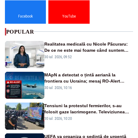
Facebook
YouTube
POPULAR
Realitatea medicală cu Nicole Păcuraru:
De ce ne este mai foame când suntem
obosiți?
30 iul. 2026, 09:52
MApN a detectat o țintă aeriană la
frontiera cu Ucraina; mesaj RO-Alert
transmis în județul Tulcea
30 iul. 2026, 10:16
Tensiuni la protestul fermierilor, s-au
folosit gaze lacrimogene. Televiziunea
Poporului face apel la calm – LIVE TEXT
30 iul. 2026, 10:20
UEFA va organiza o şedinţă de urgenţă