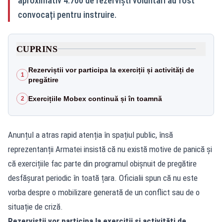
aproximativ 4.700 de rezerviști voluntari au fost
convocați pentru instruire.
CUPRINS
Rezerviștii vor participa la exerciții și activități de
1
pregătire
Exercițiile Mobex continuă și în toamnă
2
Anunțul a atras rapid atenția în spațiul public, însă
reprezentanții Armatei insistă că nu există motive de panică și
că exercițiile fac parte din programul obișnuit de pregătire
desfășurat periodic în toată țara. Oficialii spun că nu este
vorba despre o mobilizare generată de un conflict sau de o
situație de criză.
Rezerviștii vor participa la exerciții și activități de