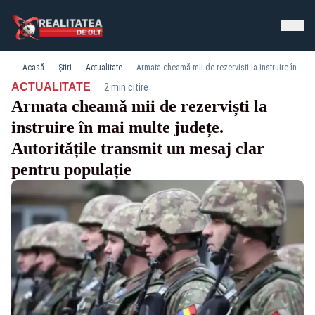
Acasă
Știri
Actualitate
Armata cheamă mii de rezerviști la instruire în mai multe județe. Autoritățile transmit un mesaj clar pentru populație
·
ACTUALITATE
2 min citire
Armata cheamă mii de rezerviști la
instruire în mai multe județe.
Autoritățile transmit un mesaj clar
pentru populație