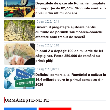
Depozitele de gaze ale României, umplute
în proporţie de 62,77%. Stocurile sunt sub
nivelul din ultimii doi ani
10 aug. 2026, 10:18
Guvernul pregătește ajutoare pentru
culturile de porumb sau floarea–soarelui
afectate anul trecut de secetă
10 aug. 2026, 10:02
Pilonul 2 a depășit 100 de miliarde de lei
câștig net. Peste 350.000 de români au
primit plăți
10 aug. 2026, 09:51
Deficitul comercial al României a scăzut la
16,4 miliarde euro în primul semestru din
2026
URMĂREȘTE-NE PE