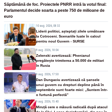
Săptămână de foc. Proiectele PNRR intră la votul final:
Parlamentul decide soarta a peste 750 de milioane de
euro
10 aug. 2026, 08:32
Liderii politici, așteptați zilele următoare
la Cotroceni. Scenariile luate în calcul
pentru noul Guvern - SURSE
9 aug. 2026, 18:04
Zelenski avertizează: Phenianul
pregătește trimiterea a 50.000 de militari
în Rusia
9 aug. 2026, 17:50
Dan Dungaciu avertizează că șansele
unui guvern cu drepturi depline până în
septembrie sunt foarte mici: „Suntem într-
o furtună perfectă”
9 aug. 2026, 15:40
Miruță cere o măsură radicală după atacul