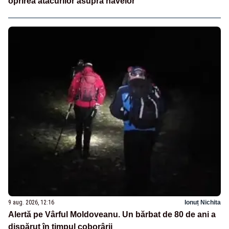
oprirea atacurilor asupra navelor
9 aug. 2026, 12:16
Ionuț Nichita
Alertă pe Vârful Moldoveanu. Un bărbat de 80 de ani a
dispărut în timpul coborârii