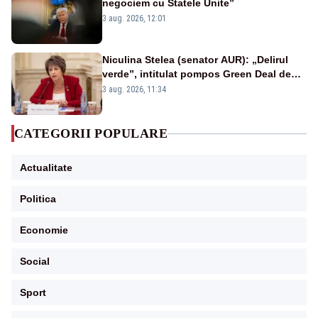
negociem cu Statele Unite”
3 aug. 2026, 12:01
Niculina Stelea (senator AUR): „Delirul
verde”, intitulat pompos Green Deal de
către Bruxelles, este în mare măsură
3 aug. 2026, 11:34
vinovat de prezumtiva apocalipsă
energetică”
CATEGORII POPULARE
Actualitate
Politica
Economie
Social
Sport