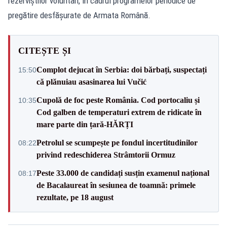
rezerviștilor voluntari, în cadrul programelor periodice de
pregătire desfășurate de Armata Română.
CITEȘTE ȘI
Complot dejucat în Serbia: doi bărbați, suspectați
15:50
că plănuiau asasinarea lui Vučić
Cupolă de foc peste România. Cod portocaliu și
10:35
Cod galben de temperaturi extrem de ridicate în
mare parte din țară-HĂRȚI
Petrolul se scumpește pe fondul incertitudinilor
08:22
privind redeschiderea Strâmtorii Ormuz
Peste 33.000 de candidați susțin examenul național
08:17
de Bacalaureat în sesiunea de toamnă: primele
rezultate, pe 18 august