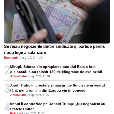
Se reiau negocierile dintre sindicate și partide pentru
noua lege a salarizării
Economie
·
3 aug. 2026, 11:36
2
Miruţă: Stânca din apropierea braţului Bala a fost
dislocată; s-au folosit 180 de kilograme de explozibil
Actualitate
-
3 aug. 2026, 11:40
3
Arad: Trafic în creştere şi măsuri de fluidizare în vestul
ţării; mulţi români din Europa vin în concedii
Actualitate
-
3 aug. 2026, 11:42
4
Iranul îl contrazice pe Donald Trump: „Nu negociem cu
Statele Unite”
Politica
-
3 aug. 2026, 12:01