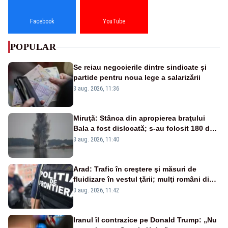
Facebook
YouTube
POPULAR
Se reiau negocierile dintre sindicate și
partide pentru noua lege a salarizării
3 aug. 2026, 11:36
Miruţă: Stânca din apropierea braţului
Bala a fost dislocată; s-au folosit 180 de
kilograme de explozibil
3 aug. 2026, 11:40
Arad: Trafic în creştere şi măsuri de
fluidizare în vestul ţării; mulţi români din
Europa vin în concedii
3 aug. 2026, 11:42
Iranul îl contrazice pe Donald Trump: „Nu