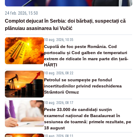
24 feb. 2026, 15:50
Complot dejucat în Serbia: doi bărbați, suspectați că
plănuiau asasinarea lui Vučić
10 aug. 2026, 10:35
Cupolă de foc peste România. Cod
portocaliu și Cod galben de temperaturi
extrem de ridicate în mare parte din țară-
HĂRȚI
10 aug. 2026, 08:22
Petrolul se scumpește pe fondul
incertitudinilor privind redeschiderea
Strâmtorii Ormuz
10 aug. 2026, 08:17
Peste 33.000 de candidați susțin
examenul național de Bacalaureat în
sesiunea de toamnă: primele rezultate, pe
18 august
10 aug. 2026, 08:11