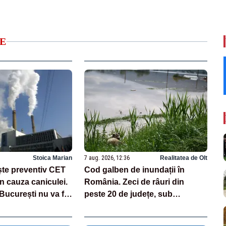
E
Stoica Marian
7 aug. 2026, 12:36
Realitatea de Olt
te preventiv CET
Cod galben de inundații în
n cauza caniculei.
România. Zeci de râuri din
București nu va fi
peste 20 de județe, sub
avertizare până sâmbătă