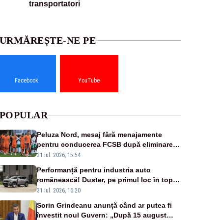
transportatori
URMĂREȘTE-NE PE
Facebook
YouTube
POPULAR
Peluza Nord, mesaj fără menajamente
pentru conducerea FCSB după eliminarea
rușinoasă din Conference League
31 iul. 2026, 15:54
Performanță pentru industria auto
românească! Duster, pe primul loc în topul
vânzărilor din Ucraina
31 iul. 2026, 16:20
Sorin Grindeanu anunță când ar putea fi
învestit noul Guvern: „După 15 august