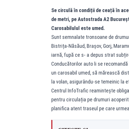
Se circulă în condiții de ceață în ac
de metri, pe Autostrada A2 Bucureșt
Carosabilulul este umed.
Sunt semnalate tronsoane de drumuri 
Bistrița-Năsăud, Brașov, Gorj, Maramu
iarnă, fupă ce s- a depus strat subț
Conducătorilor auto li se recomandă s
un carosabil umed, să mărească dista
la volan, asigurându-se temeinic la 
Centrul InfoTrafic reamintește obliga
pentru circulația pe drumuri acoperi
planifica atent traseul pe care urme