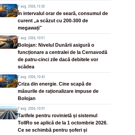
7 aug. 2026, 13:02
În intervalul orar de seară, consumul de
curent „a scăzut cu 200-300 de
megawați”
7 aug. 2026, 10:51
Bolojan: Nivelul Dunării asigură o
funcționare a centralei de la Cernavodă
de patru-cinci zile dacă debitele vor
scădea
7 aug. 2026, 10:43
Criza din energie. Cine scapă de
măsurile de raționalizare impuse de
Bolojan
7 aug. 2026, 10:01
Tarifele pentru rovinietă și sistemul
TollRo se aplică de la 1 octombrie 2026.
Ce se schimbă pentru șoferi și