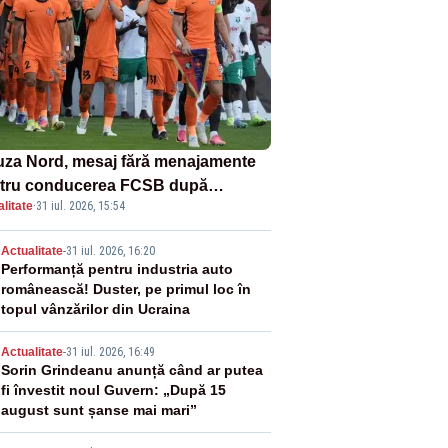
uza Nord, mesaj fără menajamente
tru conducerea FCSB după
litate
·
31 iul. 2026, 15:54
minarea rușinoasă din Conference
gue
2
Actualitate
-
31 iul. 2026, 16:20
Performanță pentru industria auto
românească! Duster, pe primul loc în
topul vânzărilor din Ucraina
3
Actualitate
-
31 iul. 2026, 16:49
Sorin Grindeanu anunță când ar putea
fi învestit noul Guvern: „După 15
august sunt șanse mai mari”