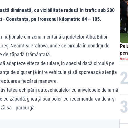
eastă dimineață, cu vizibilitate redusă în trafic sub 200
i - Constanța, pe tronsonul kilometric 64 – 105.
naționale din zona montană a județelor Alba, Bihor,
reș, Neamț și Prahova, unde se circulă în condiții de
Pel
pen
ire de zăpadă frământată.
Actua
eli
ă adapteze viteza de rulare, în special dacă circulă pe
Lea
nța de siguranță între vehicule și să sporească atenția
efectuarea fiecărei manevre.
tivitatea echipării autovehiculelor cu anvelopele de iarnă
te cu zăpadă, gheață sau polei, cu recomandarea de a-și
ază să-l parcurgă.