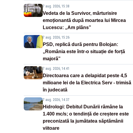
7 aug. 2026, 15:38
Vedeta de la Survivor, mărturisire
emoționantă după moartea lui Mircea
Lucescu: „Am plâns”
7 aug. 2026, 15:26
PSD, replică dură pentru Bolojan:
„România este într-o situație de forță
majoră”
7 aug. 2026, 14:41
Directoarea care a delapidat peste 4,5
milioane lei de la Electrica Serv - trimisă
în judecată
7 aug. 2026, 14:37
Hidrologi: Debitul Dunării rămâne la
1.400 mc/s; o tendință de creștere este
preconizată la jumătatea săptămânii
viitoare