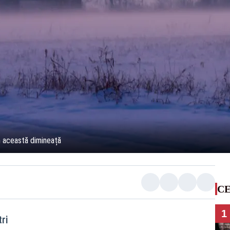
în această dimineață
CE
1
ri