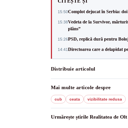
CITEȘTE ȘI
Complot dejucat în Serbia: doi 
15:50
Vedeta de la Survivor, mărtur
15:38
plâns”
PSD, replică dură pentru Boloj
15:26
Directoarea care a delapidat pes
14:41
Distribuie articolul
Mai multe articole despre
cub
ceata
vizibilitate redusa
Urmărește știrile Realitatea de Olt