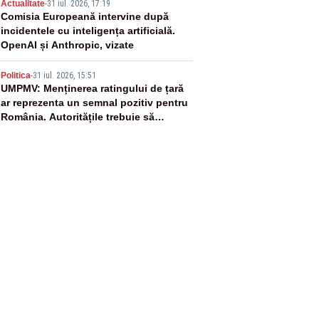
4
Actualitate
-
31 iul. 2026, 17:19
Comisia Europeană intervine după
incidentele cu inteligența artificială.
OpenAI și Anthropic, vizate
5
Politica
-
31 iul. 2026, 15:51
UMPMV: Menținerea ratingului de țară
ar reprezenta un semnal pozitiv pentru
România. Autoritățile trebuie să
continue consolidarea stabilității
economice și financiare