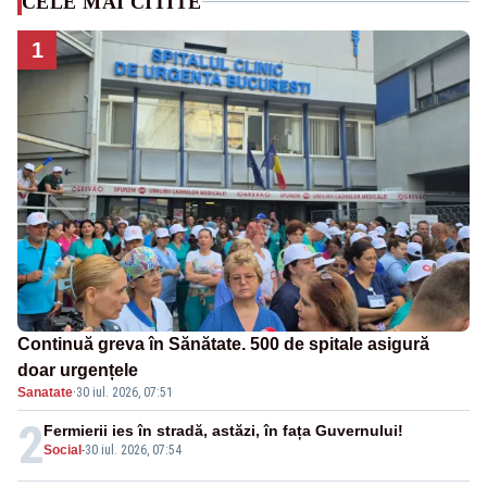
CELE MAI CITITE
1
Continuă greva în Sănătate. 500 de spitale asigură
doar urgențele
Sanatate
·
30 iul. 2026, 07:51
2
Fermierii ies în stradă, astăzi, în fața Guvernului!
Social
-
30 iul. 2026, 07:54