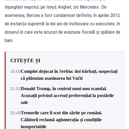
înjunghiat nepotul, pe Ionuţ Anghel, zis Mercedes. De
asemenea, Bercea a fost condamnat definitiv, în aprilie 2013,
de instanţa supremă la doi ani de închisoare cu executare, în
dosarul în care este acuzat de evaziune fiscală şi spălare de
bani
CITEȘTE ȘI
Complot dejucat în Serbia: doi bărbați, suspectați
15:50
că plănuiau asasinarea lui Vučić
Donald Trump, în centrul unui nou scandal.
21:52
Acuzații privind accesul preferențial la postările
sale
Trenurile care îi scot din sărite pe români.
20:49
Călătorii reclamă aglomerația și condițiile
insuportabile