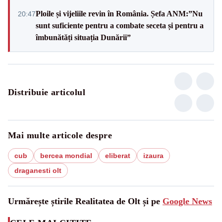
Ploile și vijeliile revin în România. Șefa ANM:”Nu
20:47
sunt suficiente pentru a combate seceta și pentru a
îmbunătăți situația Dunării”
Distribuie articolul
Mai multe articole despre
cub
bercea mondial
eliberat
izaura
draganesti olt
Urmărește știrile Realitatea de Olt și pe
Google News