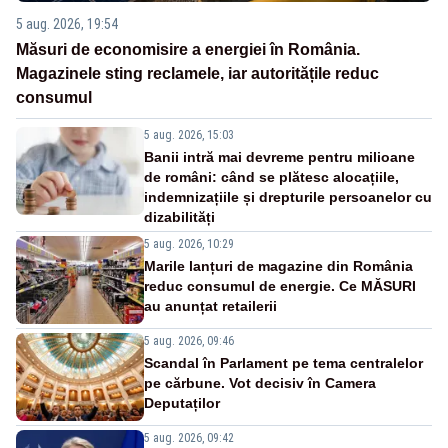
5 aug. 2026, 19:54
Măsuri de economisire a energiei în România.
Magazinele sting reclamele, iar autoritățile reduc
consumul
5 aug. 2026, 15:03
Banii intră mai devreme pentru milioane
de români: când se plătesc alocațiile,
indemnizațiile și drepturile persoanelor cu
dizabilități
5 aug. 2026, 10:29
Marile lanțuri de magazine din România
reduc consumul de energie. Ce MĂSURI
au anunțat retailerii
5 aug. 2026, 09:46
Scandal în Parlament pe tema centralelor
pe cărbune. Vot decisiv în Camera
Deputaților
5 aug. 2026, 09:42