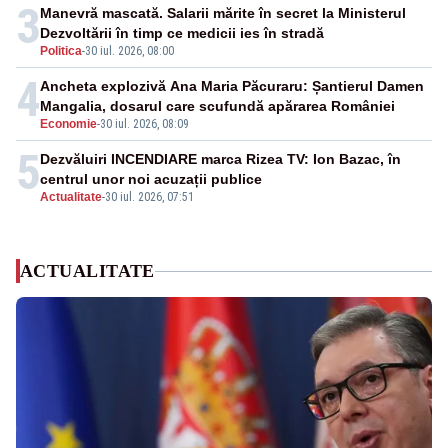
3
Manevră mascată. Salarii mărite în secret la Ministerul
Dezvoltării în timp ce medicii ies în stradă
Politica
-
30 iul. 2026, 08:00
4
Ancheta explozivă Ana Maria Păcuraru: Șantierul Damen
Mangalia, dosarul care scufundă apărarea României
Economie
-
30 iul. 2026, 08:09
5
Dezvăluiri INCENDIARE marca Rizea TV: Ion Bazac, în
centrul unor noi acuzații publice
Actualitate
-
30 iul. 2026, 07:51
ACTUALITATE