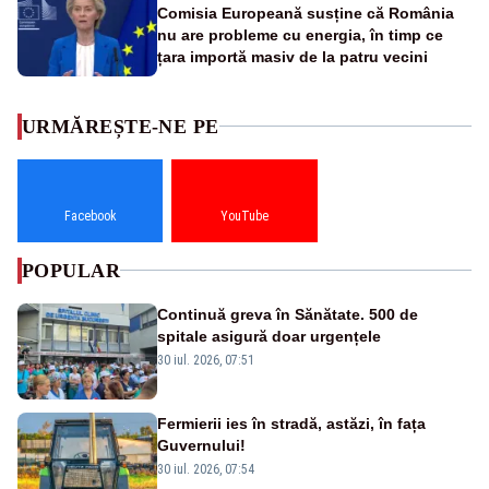
Comisia Europeană susține că România
nu are probleme cu energia, în timp ce
țara importă masiv de la patru vecini
URMĂREȘTE-NE PE
Facebook
YouTube
POPULAR
Continuă greva în Sănătate. 500 de
spitale asigură doar urgențele
30 iul. 2026, 07:51
Fermierii ies în stradă, astăzi, în fața
Guvernului!
30 iul. 2026, 07:54