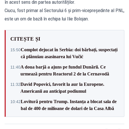
în acest sens din partea autorităților.
Ciucu, fost primar al Sectorului 6 și prim-vicepreședinte al PNL,
este un om de bază în echipa lui Ilie Bolojan.
CITEȘTE ȘI
Complot dejucat în Serbia: doi bărbați, suspectați
15:50
că plănuiau asasinarea lui Vučić
A doua barjă a ajuns pe fundul Dunării. Ce
11:40
urmează pentru Reactorul 2 de la Cernavodă
David Popovici, favorit la aur la Europene.
11:32
Americanii au anticipat podiumul
Lovitură pentru Trump. Instanța a blocat sala de
10:42
bal de 400 de milioane de dolari de la Casa Albă