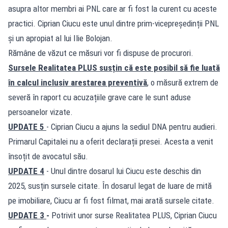
asupra altor membri ai PNL care ar fi fost la curent cu aceste
practici. Ciprian Ciucu este unul dintre prim-vicepreședinții PNL
și un apropiat al lui Ilie Bolojan.
Rămâne de văzut ce măsuri vor fi dispuse de procurori.
Sursele Realitatea PLUS susțin că este posibil să fie luată
în calcul inclusiv arestarea preventivă
, o măsură extrem de
severă în raport cu acuzațiile grave care le sunt aduse
persoanelor vizate.
UPDATE 5
- Ciprian Ciucu a ajuns la sediul DNA pentru audieri.
Primarul Capitalei nu a oferit declarații presei. Acesta a venit
însoțit de avocatul său.
UPDATE 4
- Unul dintre dosarul lui Ciucu este deschis din
2025, susțin sursele citate. În dosarul legat de luare de mită
pe imobiliare, Ciucu ar fi fost filmat, mai arată sursele citate.
UPDATE 3
-
Potrivit unor surse Realitatea PLUS, Ciprian Ciucu