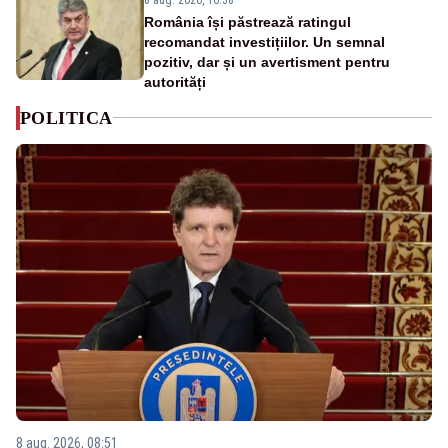
România își păstrează ratingul
recomandat investițiilor. Un semnal
pozitiv, dar și un avertisment pentru
autorități
POLITICA
8 aug. 2026, 08:51