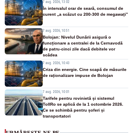
7 aug. 2026, 13:02
În intervalul orar de seară, consumul de
curent „a scăzut cu 200-300 de megawați”
7 aug. 2026, 10:51
Bolojan: Nivelul Dunării asigură o
funcționare a centralei de la Cernavodă
de patru-cinci zile dacă debitele vor
scădea
7 aug. 2026, 10:43
Criza din energie. Cine scapă de măsurile
de raționalizare impuse de Bolojan
7 aug. 2026, 10:01
Tarifele pentru rovinietă și sistemul
TollRo se aplică de la 1 octombrie 2026.
Ce se schimbă pentru șoferi și
transportatori
URMĂREȘTE-NE PE