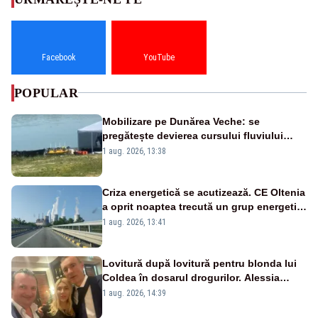
Facebook
YouTube
POPULAR
Mobilizare pe Dunărea Veche: se
pregătește devierea cursului fluviului
către Cernavodă – VIDEO
1 aug. 2026, 13:38
Criza energetică se acutizează. CE Oltenia
a oprit noaptea trecută un grup energetic
de la Rovinari
1 aug. 2026, 13:41
Lovitură după lovitură pentru blonda lui
Coldea în dosarul drogurilor. Alessia
Păcuraru explică decizia magistraților
1 aug. 2026, 14:39