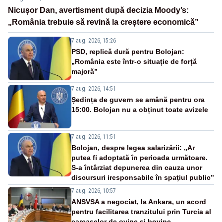
Nicușor Dan, avertisment după decizia Moody’s:
„România trebuie să revină la creștere economică”
7 aug. 2026, 15:26
PSD, replică dură pentru Bolojan:
„România este într-o situație de forță
majoră”
7 aug. 2026, 14:51
Ședința de guvern se amână pentru ora
15:00. Bolojan nu a obținut toate avizele
7 aug. 2026, 11:51
Bolojan, despre legea salarizării: „Ar
putea fi adoptată în perioada următoare.
S-a întârziat depunerea din cauza unor
discursuri iresponsabile în spaţiul public”
7 aug. 2026, 10:57
ANSVSA a negociat, la Ankara, un acord
pentru facilitarea tranzitului prin Turcia al
carcaselor de ovine și bovine