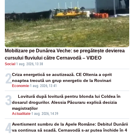
Mobilizare pe Dunărea Veche: se pregătește devierea
cursului fluviului către Cernavodă – VIDEO
Social
·
1 aug. 2026, 13:38
2
Criza energetică se acutizează. CE Oltenia a oprit
noaptea trecută un grup energetic de la Rovinari
Economie
-
1 aug. 2026, 13:41
3
Lovitură după lovitură pentru blonda lui Coldea în
dosarul drogurilor. Alessia Păcuraru explică decizia
magistraților
Actualitate
-
1 aug. 2026, 14:39
4
Avertisment sumbru de la Apele Române: Debitul Dunării
va continua să scadă. Cernavodă s-ar putea închide în 4