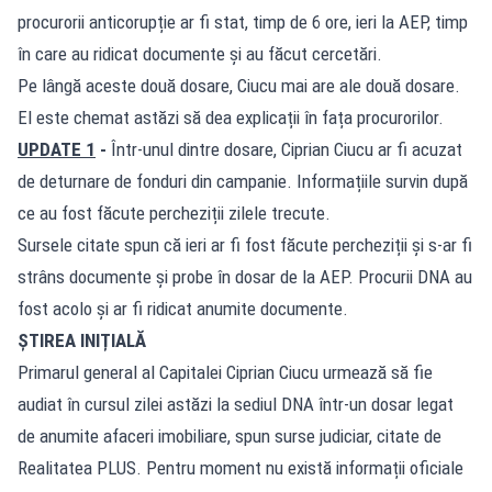
procurorii anticorupție ar fi stat, timp de 6 ore, ieri la AEP, timp
în care au ridicat documente și au făcut cercetări.
Pe lângă aceste două dosare, Ciucu mai are ale două dosare.
El este chemat astăzi să dea explicații în fața procurorilor.
UPDATE 1
-
Într-unul dintre dosare, Ciprian Ciucu ar fi acuzat
de deturnare de fonduri din campanie. Informațiile survin după
ce au fost făcute percheziții zilele trecute.
Sursele citate spun că ieri ar fi fost făcute percheziții și s-ar fi
strâns documente și probe în dosar de la AEP. Procurii DNA au
fost acolo și ar fi ridicat anumite documente.
ȘTIREA INIȚIALĂ
Primarul general al Capitalei Ciprian Ciucu urmează să fie
audiat în cursul zilei astăzi la sediul DNA într-un dosar legat
de anumite afaceri imobiliare, spun surse judiciar, citate de
Realitatea PLUS. Pentru moment nu există informații oficiale