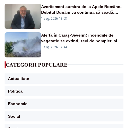
Avertisment sumbru de la Apele Române:
Debitul Dunării va continua să scadă.
Cernavodă s-ar putea închide în 4 zile
1 aug. 2026, 18:08
Alertă în Caraș-Severin: incendiile de
vegetație se extind, zeci de pompieri și
silvicultori se luptă cu flăcările - VIDEO
1 aug. 2026, 12:44
CATEGORII POPULARE
Actualitate
Politica
Economie
Social