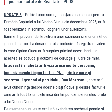
judiciare citate de Realitatea PLUS.
UPDATE 6
- Potrivit unor surse, finanțarea campaniei pentru
Primăria Capitalei a lui Ciprian Ciucu, din decembrie 2025, ar fi
fost realizată în schimbul obținerii unor autorizații.
Banii ar fi provenit de la patronii unor cazinouri și ai unor săli de
jocuri de noroc. La dosar s-ar afla inclusiv o înregistrare video
în care Ciprian Ciucu ar fi surprins primind acești bani. La
acestea se adaugă și acuzații de corupție și luare de mită.
În această anchetă ar fi vizate mai multe persoane,
inclusiv membri importanți ai PNL, printre care și
secretarul general al partidului, Dan Motreanu,
care ar fi
avut cunoștință despre aceste plăți fictive și despre facturile
care ar fi fost falsificate încă din timpul campaniei electorale
a lui Ciprian Ciucu.
De asemenea, nu este exclusă extinderea anchetei penale și