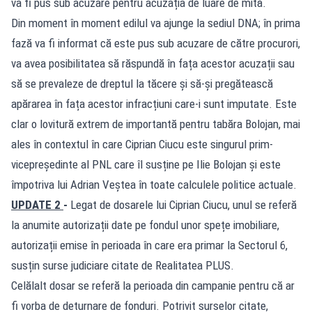
va fi pus sub acuzare pentru acuzația de luare de mită.
Din moment în moment edilul va ajunge la sediul DNA; în prima
fază va fi informat că este pus sub acuzare de către procurori,
va avea posibilitatea să răspundă în fața acestor acuzații sau
să se prevaleze de dreptul la tăcere și să-și pregătească
apărarea în fața acestor infracțiuni care-i sunt imputate. Este
clar o lovitură extrem de importantă pentru tabăra Bolojan, mai
ales în contextul în care Ciprian Ciucu este singurul prim-
vicepreședinte al PNL care îl susține pe Ilie Bolojan și este
împotriva lui Adrian Veștea în toate calculele politice actuale.
UPDATE 2
-
Legat de dosarele lui Ciprian Ciucu, unul se referă
la anumite autorizații date pe fondul unor spețe imobiliare,
autorizații emise în perioada în care era primar la Sectorul 6,
susțin surse judiciare citate de Realitatea PLUS.
Celălalt dosar se referă la perioada din campanie pentru că ar
fi vorba de deturnare de fonduri. Potrivit surselor citate,