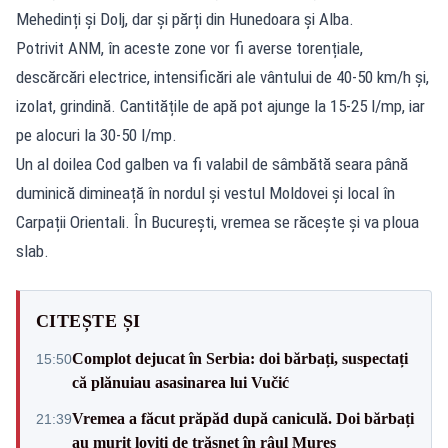
Mehedinți și Dolj, dar și părți din Hunedoara și Alba.
Potrivit ANM, în aceste zone vor fi averse torențiale,
descărcări electrice, intensificări ale vântului de 40-50 km/h și,
izolat, grindină. Cantitățile de apă pot ajunge la 15-25 l/mp, iar
pe alocuri la 30-50 l/mp.
Un al doilea Cod galben va fi valabil de sâmbătă seara până
duminică dimineață în nordul și vestul Moldovei și local în
Carpații Orientali. În București, vremea se răcește și va ploua
slab.
CITEȘTE ȘI
Complot dejucat în Serbia: doi bărbați, suspectați
15:50
că plănuiau asasinarea lui Vučić
Vremea a făcut prăpăd după caniculă. Doi bărbați
21:39
au murit loviți de trăsnet în râul Mureș