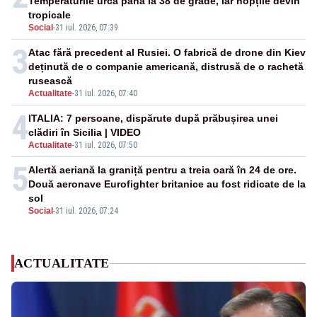
Temperaturile urcă până la 38 de grade, iar nopțile devin
tropicale
Social
-
31 iul. 2026, 07:39
3
Atac fără precedent al Rusiei. O fabrică de drone din Kiev
deținută de o companie americană, distrusă de o rachetă
rusească
Actualitate
-
31 iul. 2026, 07:40
4
ITALIA: 7 persoane, dispărute după prăbușirea unei
clădiri în Sicilia | VIDEO
Actualitate
-
31 iul. 2026, 07:50
5
Alertă aeriană la graniță pentru a treia oară în 24 de ore.
Două aeronave Eurofighter britanice au fost ridicate de la
sol
Social
-
31 iul. 2026, 07:24
ACTUALITATE