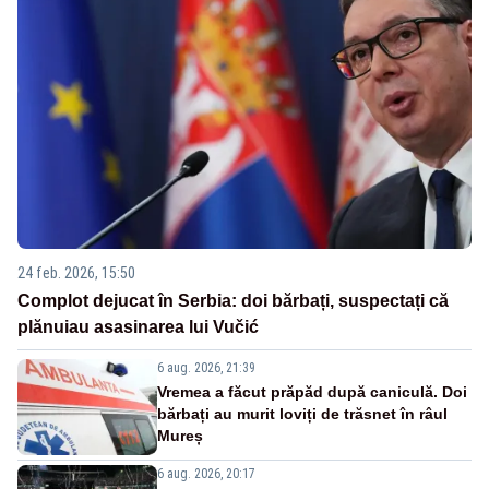
24 feb. 2026, 15:50
Complot dejucat în Serbia: doi bărbați, suspectați că
plănuiau asasinarea lui Vučić
6 aug. 2026, 21:39
Vremea a făcut prăpăd după caniculă. Doi
bărbați au murit loviți de trăsnet în râul
Mureș
6 aug. 2026, 20:17