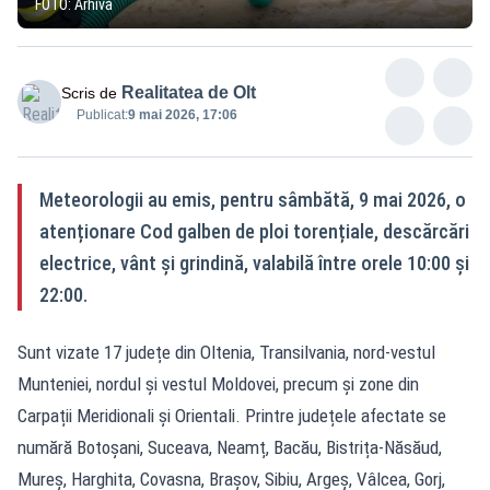
FOTO: Arhivă
Realitatea de Olt
Scris de
Publicat:
9 mai 2026, 17:06
Meteorologii au emis, pentru sâmbătă, 9 mai 2026, o
atenționare Cod galben de ploi torențiale, descărcări
electrice, vânt și grindină, valabilă între orele 10:00 și
22:00.
Sunt vizate 17 județe din Oltenia, Transilvania, nord-vestul
Munteniei, nordul și vestul Moldovei, precum și zone din
Carpații Meridionali și Orientali. Printre județele afectate se
numără Botoșani, Suceava, Neamț, Bacău, Bistrița-Năsăud,
Mureș, Harghita, Covasna, Brașov, Sibiu, Argeș, Vâlcea, Gorj,