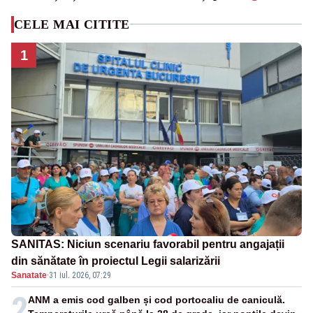
CELE MAI CITITE
1
SANITAS: Niciun scenariu favorabil pentru angajații
din sănătate în proiectul Legii salarizării
Sanatate
·
31 iul. 2026, 07:29
2
ANM a emis cod galben și cod portocaliu de caniculă.