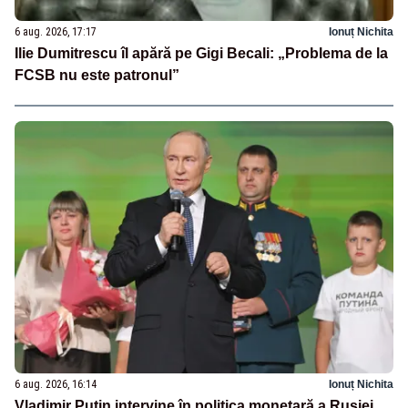
6 aug. 2026, 17:17
Ionuț Nichita
Ilie Dumitrescu îl apără pe Gigi Becali: „Problema de la
FCSB nu este patronul”
6 aug. 2026, 16:14
Ionuț Nichita
Vladimir Putin intervine în politica monetară a Rusiei.