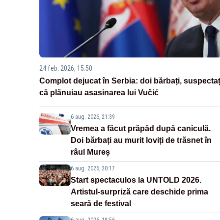
24 feb. 2026, 15:50
Complot dejucat în Serbia: doi bărbați, suspectaț
că plănuiau asasinarea lui Vučić
6 aug. 2026, 21:39
Vremea a făcut prăpăd după caniculă.
Doi bărbați au murit loviți de trăsnet în
râul Mureș
6 aug. 2026, 20:17
Start spectaculos la UNTOLD 2026.
Artistul-surpriză care deschide prima
seară de festival