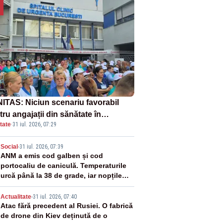
ITAS: Niciun scenariu favorabil
ru angajații din sănătate în
tate
·
31 iul. 2026, 07:29
ectul Legii salarizării
2
Social
-
31 iul. 2026, 07:39
ANM a emis cod galben și cod
portocaliu de caniculă. Temperaturile
urcă până la 38 de grade, iar nopțile
devin tropicale
3
Actualitate
-
31 iul. 2026, 07:40
Atac fără precedent al Rusiei. O fabrică
de drone din Kiev deținută de o