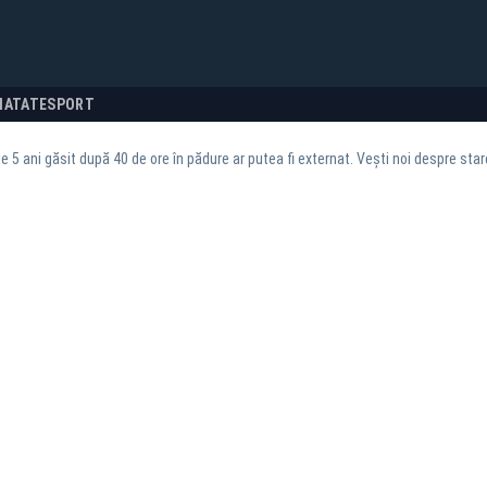
NATATE
SPORT
de 5 ani găsit după 40 de ore în pădure ar putea fi externat. Vești noi despre sta