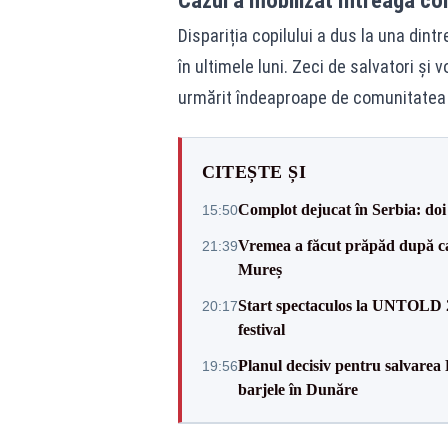
Cazul a mobilizat întreaga co
Dispariția copilului a dus la una din
în ultimele luni. Zeci de salvatori și v
urmărit îndeaproape de comunitatea lo
CITEȘTE ȘI
Complot dejucat în Serbia: doi 
15:50
Vremea a făcut prăpăd după cani
21:39
Mureș
Start spectaculos la UNTOLD 20
20:17
festival
Planul decisiv pentru salvarea
19:56
barjele în Dunăre