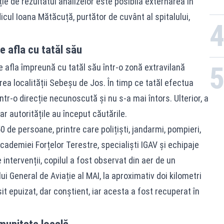
ie de rezultatul analizelor este posibilă externarea în
dicul Ioana Mătăcuță, purtător de cuvânt al spitalului,
e afla cu tatăl său
e afla împreună cu tatăl său într-o zonă extravilană
ea localității Sebeșu de Jos. În timp ce tatăl efectua
 într-o direcție necunoscută și nu s-a mai întors. Ulterior, a
r autoritățile au început căutările.
 de persoane, printre care polițiști, jandarmi, pompieri,
Academiei Forțelor Terestre, specialiști IGAV și echipaje
intervenții, copilul a fost observat din aer de un
i General de Aviație al MAI, la aproximativ doi kilometri
ăsit epuizat, dar conștient, iar acesta a fost recuperat în