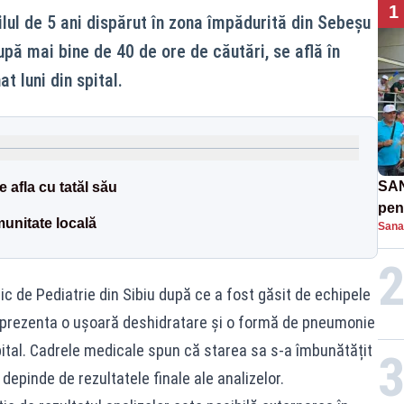
1
ul de 5 ani dispărut în zona împădurită din Sebeșu
după mai bine de 40 de ore de căutări, se află în
t luni din spital.
SAN
e afla cu tatăl său
pent
munitate locală
Sana
proi
inic de Pediatrie din Sibiu după ce a fost găsit de echipele
ul prezenta o ușoară deshidratare și o formă de pneumonie
pital. Cadrele medicale spun că starea sa s-a îmbunătățit
depinde de rezultatele finale ale analizelor.