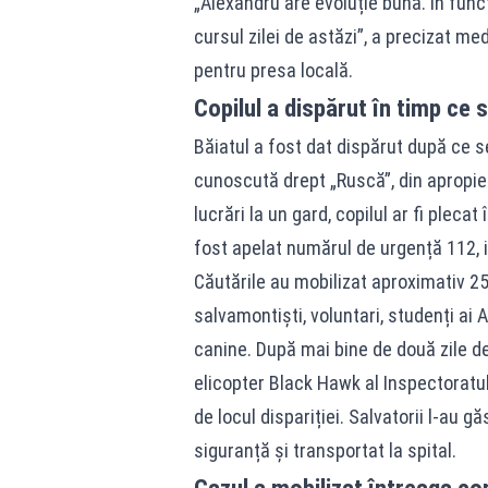
„Alexandru are evoluție bună. În funcț
cursul zilei de astăzi”, a precizat me
pentru presa locală.
Copilul a dispărut în timp ce s
Băiatul a fost dat dispărut după ce s
cunoscută drept „Ruscă”, din apropier
lucrări la un gard, copilul ar fi plecat
fost apelat numărul de urgență 112, ia
Căutările au mobilizat aproximativ 250
salvamontiști, voluntari, studenți ai 
canine. După mai bine de două zile de 
elicopter Black Hawk al Inspectoratulu
de locul dispariției. Salvatorii l-au g
siguranță și transportat la spital.