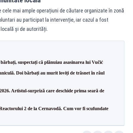
munitate locală
tre cele mai ample operațiuni de căutare organizate în zonă
oluntari au participat la intervenție, iar cazul a fost
cală și de autorități.
bărbați, suspectați că plănuiau asasinarea lui Vučić
culă. Doi bărbați au murit loviți de trăsnet în râul
26. Artistul-surpriză care deschide prima seară de
 Reactorului 2 de la Cernavodă. Cum vor fi scufundate