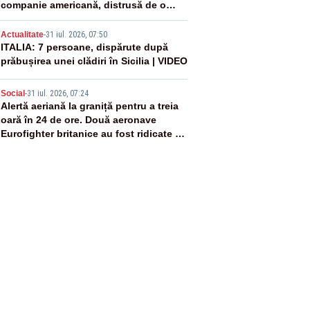
companie americană, distrusă de o
rachetă rusească
4
Actualitate
-
31 iul. 2026, 07:50
ITALIA: 7 persoane, dispărute după
prăbușirea unei clădiri în Sicilia | VIDEO
5
Social
-
31 iul. 2026, 07:24
Alertă aeriană la graniță pentru a treia
oară în 24 de ore. Două aeronave
Eurofighter britanice au fost ridicate de
la sol