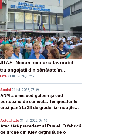
ITAS: Niciun scenariu favorabil
ru angajații din sănătate în
tate
·
31 iul. 2026, 07:29
ectul Legii salarizării
2
Social
-
31 iul. 2026, 07:39
ANM a emis cod galben și cod
portocaliu de caniculă. Temperaturile
urcă până la 38 de grade, iar nopțile
devin tropicale
3
Actualitate
-
31 iul. 2026, 07:40
Atac fără precedent al Rusiei. O fabrică
de drone din Kiev deținută de o