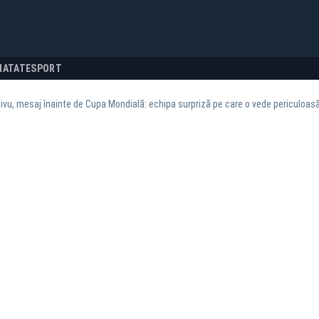
NATATE
SPORT
hivu, mesaj înainte de Cupa Mondială: echipa surpriză pe care o vede periculoas