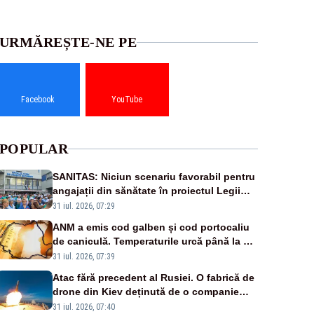
URMĂREȘTE-NE PE
Facebook
YouTube
POPULAR
SANITAS: Niciun scenariu favorabil pentru
angajații din sănătate în proiectul Legii
salarizării
31 iul. 2026, 07:29
ANM a emis cod galben și cod portocaliu
de caniculă. Temperaturile urcă până la 38
de grade, iar nopțile devin tropicale
31 iul. 2026, 07:39
Atac fără precedent al Rusiei. O fabrică de
drone din Kiev deținută de o companie
americană, distrusă de o rachetă rusească
31 iul. 2026, 07:40