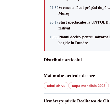
Vremea a făcut prăpăd după cani
21:39
Mureș
Start spectaculos la UNTOLD 20
20:17
festival
Planul decisiv pentru salvarea
19:56
barjele în Dunăre
Distribuie articolul
Mai multe articole despre
cristi chivu
cupa mondiala 2026
Urmărește știrile Realitatea de Olt