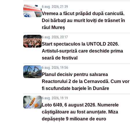
6 aug. 2026, 21:39
Vremea a făcut prăpăd după caniculă.
Doi bărbați au murit loviți de trăsnet în
râul Mureș
6 aug. 2026, 20:17
Start spectaculos la UNTOLD 2026.
Artistul-surpriză care deschide prima
seară de festival
6 aug. 2026, 19:56
Planul decisiv pentru salvarea
Reactorului 2 de la Cernavodă. Cum vor
fi scufundate barjele în Dunăre
6 aug. 2026, 19:19
Loto 6/49, 6 august 2026. Numerele
câștigătoare au fost anunțate. Miza
depășește 9 milioane de euro