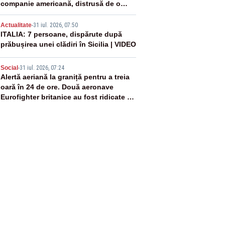
companie americană, distrusă de o
rachetă rusească
4
Actualitate
-
31 iul. 2026, 07:50
ITALIA: 7 persoane, dispărute după
prăbușirea unei clădiri în Sicilia | VIDEO
5
Social
-
31 iul. 2026, 07:24
Alertă aeriană la graniță pentru a treia
oară în 24 de ore. Două aeronave
Eurofighter britanice au fost ridicate de
la sol