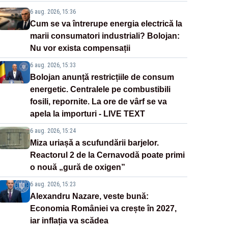
6 aug. 2026, 15:36
Cum se va întrerupe energia electrică la
marii consumatori industriali? Bolojan:
Nu vor exista compensații
6 aug. 2026, 15:33
Bolojan anunță restricțiile de consum
energetic. Centralele pe combustibili
fosili, repornite. La ore de vârf se va
apela la importuri - LIVE TEXT
6 aug. 2026, 15:24
Miza uriașă a scufundării barjelor.
Reactorul 2 de la Cernavodă poate primi
o nouă „gură de oxigen”
6 aug. 2026, 15:23
Alexandru Nazare, veste bună:
Economia României va crește în 2027,
iar inflația va scădea