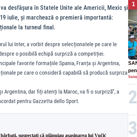
1
va desfășura în Statele Unite ale Americii, Mexic și
 19 iulie, și marchează o premieră importantă:
ionale la turneul final.
rul lui Inter, a vorbit despre selecționatele pe care le
despre o posibilă echipă surpriză a competiției.
cipale favorite formațiile Spania, Franța și Argentina,
SAN
pent
aționale pe care o consideră capabilă să producă surpriza
Sana
proi
 Argentina, dar fiți atenți la Maroc, va fi o surpriză”, a
 acordat pentru Gazzetta dello Sport.
bărbați, suspectați că plănuiau asasinarea lui Vučić