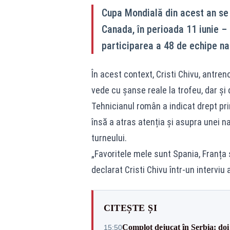
Cupa Mondială din acest an se 
Canada, în perioada 11 iunie –
participarea a 48 de echipe naț
În acest context, Cristi Chivu, antreno
vede cu șanse reale la trofeu, dar și 
Tehnicianul român a indicat drept prin
însă a atras atenția și asupra unei n
turneului.
„Favoritele mele sunt Spania, Franța și
declarat Cristi Chivu într-un interviu
CITEȘTE ȘI
Complot dejucat în Serbia: doi 
15:50