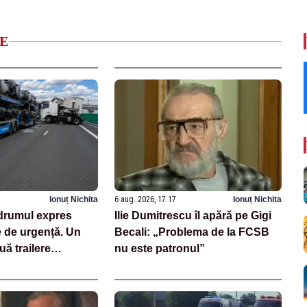
E
Ionuț Nichita
6 aug. 2026, 17:17
Ionuț Nichita
drumul expres
Ilie Dumitrescu îl apără pe Gigi
e de urgență. Un
Becali: „Problema de la FCSB
uă trailere
nu este patronul”
 mașini