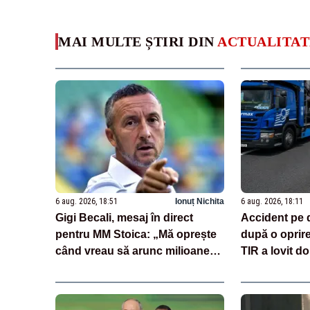
MAI MULTE ȘTIRI DIN
ACTUALITAT
6 aug. 2026, 18:51
Ionuț Nichita
6 aug. 2026, 18:11
Gigi Becali, mesaj în direct
Accident pe 
pentru MM Stoica: „Mă oprește
după o oprir
când vreau să arunc milioane
TIR a lovit do
pe transferuri”
încărcate cu