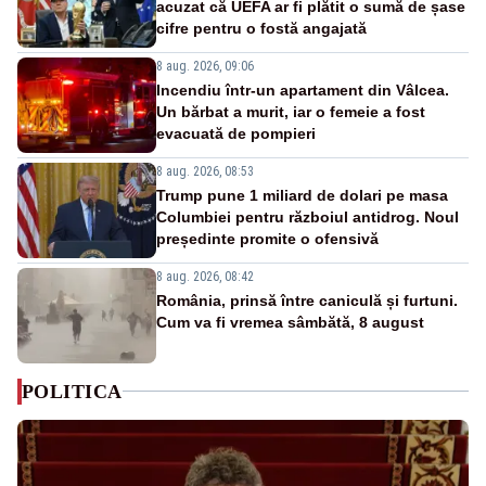
acuzat că UEFA ar fi plătit o sumă de șase
cifre pentru o fostă angajată
8 aug. 2026, 09:06
Incendiu într-un apartament din Vâlcea.
Un bărbat a murit, iar o femeie a fost
evacuată de pompieri
8 aug. 2026, 08:53
Trump pune 1 miliard de dolari pe masa
Columbiei pentru războiul antidrog. Noul
președinte promite o ofensivă
8 aug. 2026, 08:42
România, prinsă între caniculă și furtuni.
Cum va fi vremea sâmbătă, 8 august
POLITICA