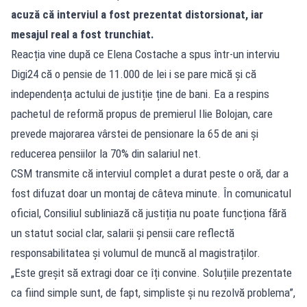
acuză că interviul a fost prezentat distorsionat, iar
mesajul real a fost trunchiat.
Reacția vine după ce Elena Costache a spus într-un interviu
Digi24 că o pensie de 11.000 de lei i se pare mică și că
independența actului de justiție ține de bani. Ea a respins
pachetul de reformă propus de premierul Ilie Bolojan, care
prevede majorarea vârstei de pensionare la 65 de ani și
reducerea pensiilor la 70% din salariul net.
CSM transmite că interviul complet a durat peste o oră, dar a
fost difuzat doar un montaj de câteva minute. În comunicatul
oficial, Consiliul subliniază că justiția nu poate funcționa fără
un statut social clar, salarii și pensii care reflectă
responsabilitatea și volumul de muncă al magistraților.
„Este greșit să extragi doar ce îți convine. Soluțiile prezentate
ca fiind simple sunt, de fapt, simpliste și nu rezolvă problema”,