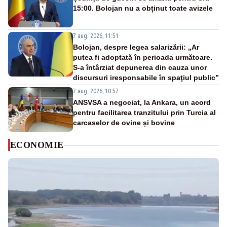
15:00. Bolojan nu a obținut toate avizele
7 aug. 2026, 11:51
Bolojan, despre legea salarizării: „Ar
putea fi adoptată în perioada următoare.
S-a întârziat depunerea din cauza unor
discursuri iresponsabile în spaţiul public”
7 aug. 2026, 10:57
ANSVSA a negociat, la Ankara, un acord
pentru facilitarea tranzitului prin Turcia al
carcaselor de ovine și bovine
ECONOMIE