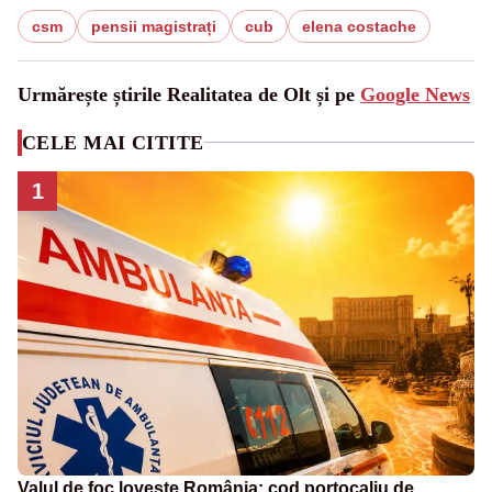
csm
pensii magistrați
cub
elena costache
Urmărește știrile Realitatea de Olt și pe
Google News
CELE MAI CITITE
1
Valul de foc lovește România: cod portocaliu de