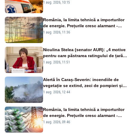
duminică. Temperaturile urcă spre 40°C
1 aug. 2026, 10:15
România, la limita tehnică a importurilor
de energie. Prețurile cresc alarmant -
Analiză Realitatea Plus
1 aug. 2026, 11:36
Niculina Stelea (senator AUR): „4 motive
pentru care păstrarea ratingului de țară
nu este o reușită pentru Guvernul
1 aug. 2026, 11:51
Bolojan”
Alertă în Caraș-Severin: incendiile de
vegetație se extind, zeci de pompieri și
silvicultori se luptă cu flăcările - VIDEO
1 aug. 2026, 12:44
România, la limita tehnică a importurilor
de energie. Prețurile cresc alarmant -
Analiză Realitatea Plus
1 aug. 2026, 09:46