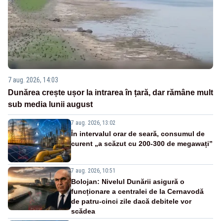
7 aug. 2026, 14:03
Dunărea crește ușor la intrarea în țară, dar rămâne mult
sub media lunii august
7 aug. 2026, 13:02
În intervalul orar de seară, consumul de
curent „a scăzut cu 200-300 de megawați”
7 aug. 2026, 10:51
Bolojan: Nivelul Dunării asigură o
funcționare a centralei de la Cernavodă
de patru-cinci zile dacă debitele vor
scădea