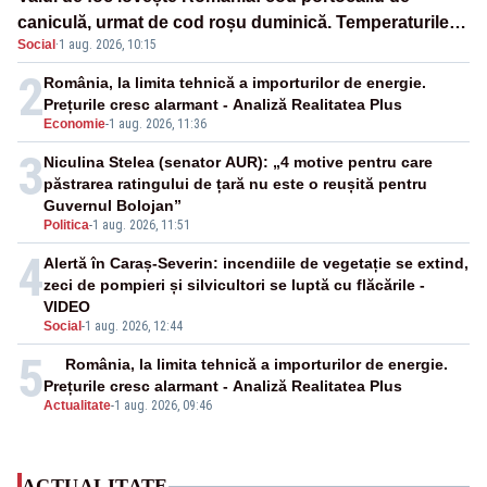
caniculă, urmat de cod roșu duminică. Temperaturile
Social
·
1 aug. 2026, 10:15
urcă spre 40°C
2
România, la limita tehnică a importurilor de energie.
Prețurile cresc alarmant - Analiză Realitatea Plus
Economie
-
1 aug. 2026, 11:36
3
Niculina Stelea (senator AUR): „4 motive pentru care
păstrarea ratingului de țară nu este o reușită pentru
Guvernul Bolojan”
Politica
-
1 aug. 2026, 11:51
4
Alertă în Caraș-Severin: incendiile de vegetație se extind,
zeci de pompieri și silvicultori se luptă cu flăcările -
VIDEO
Social
-
1 aug. 2026, 12:44
5
România, la limita tehnică a importurilor de energie.
Prețurile cresc alarmant - Analiză Realitatea Plus
Actualitate
-
1 aug. 2026, 09:46
ACTUALITATE