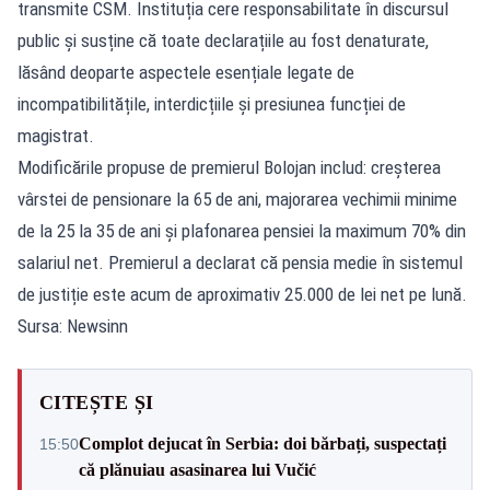
transmite CSM. Instituția cere responsabilitate în discursul
public și susține că toate declarațiile au fost denaturate,
lăsând deoparte aspectele esențiale legate de
incompatibilitățile, interdicțiile și presiunea funcției de
magistrat.
Modificările propuse de premierul Bolojan includ: creșterea
vârstei de pensionare la 65 de ani, majorarea vechimii minime
de la 25 la 35 de ani și plafonarea pensiei la maximum 70% din
salariul net. Premierul a declarat că pensia medie în sistemul
de justiție este acum de aproximativ 25.000 de lei net pe lună.
Sursa: Newsinn
CITEȘTE ȘI
Complot dejucat în Serbia: doi bărbați, suspectați
15:50
că plănuiau asasinarea lui Vučić