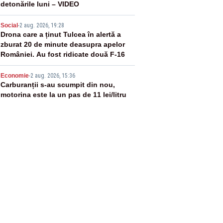
detonările luni – VIDEO
4
Social
-
2 aug. 2026, 19:28
Drona care a ținut Tulcea în alertă a
zburat 20 de minute deasupra apelor
României. Au fost ridicate două F-16
5
Economie
-
2 aug. 2026, 15:36
Carburanții s-au scumpit din nou,
motorina este la un pas de 11 lei/litru