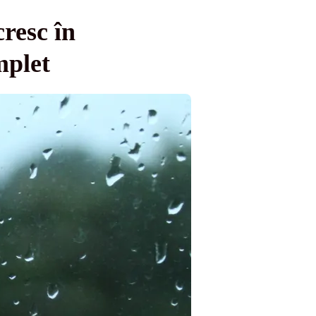
resc în
mplet