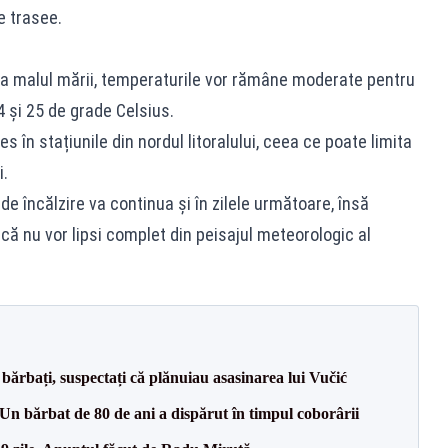
e trasee.
 la malul mării, temperaturile vor rămâne moderate pentru
 și 25 de grade Celsius.
s în stațiunile din nordul litoralului, ceea ce poate limita
i.
de încălzire va continua și în zilele următoare, însă
că nu vor lipsi complet din peisajul meteorologic al
bărbați, suspectați că plănuiau asasinarea lui Vučić
n bărbat de 80 de ani a dispărut în timpul coborârii