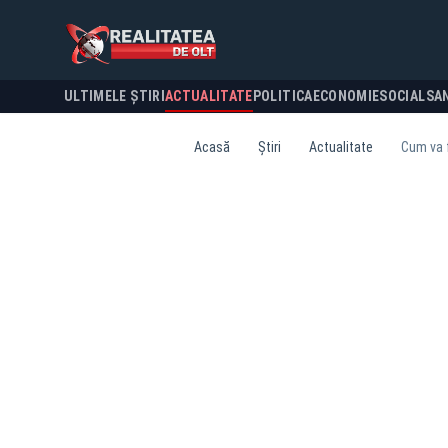
ULTIMELE ȘTIRI
ACTUALITATE
POLITICA
ECONOMIE
SOCIAL
SA
Acasă
Știri
Actualitate
Cum va f