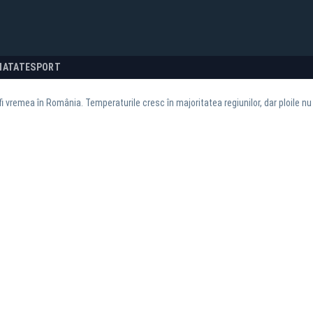
NATATE
SPORT
i vremea în România. Temperaturile cresc în majoritatea regiunilor, dar ploile n