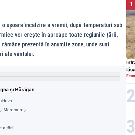
1
o ușoară încălzire a vremii, după temperaturi sub
rmice vor crește în aproape toate regiunile țării,
ă rămâne prezentă în anumite zone, unde sunt
i ale vântului.
Infr
lăs
Econ
gea și Bărăgan
Moldova
a și Maramureș
 a țării