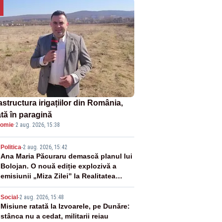
astructura irigațiilor din România,
ată în paragină
omie
·
2 aug. 2026, 15:38
2
Politica
-
2 aug. 2026, 15:42
Ana Maria Păcuraru demască planul lui
Bolojan. O nouă ediție explozivă a
emisiunii „Miza Zilei” la Realitatea
PLUS
3
Social
-
2 aug. 2026, 15:48
Misiune ratată la Izvoarele, pe Dunăre:
stânca nu a cedat, militarii reiau