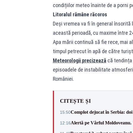
condițiilor meteo înainte de a porni p
Litoralul rămâne răcoros
Deși vremea va fi în general însorită
această perioadă, cu maxime între 24
Apa mării continuă să fie rece, mai ale
timpul petrecut în apă de către turișt
Meteorologii precizează
că tendința 
episoadele de instabilitate atmosferi
României.
CITEȘTE ȘI
Complot dejucat în Serbia: doi 
15:50
Alertă pe Vârful Moldoveanu. U
12:16