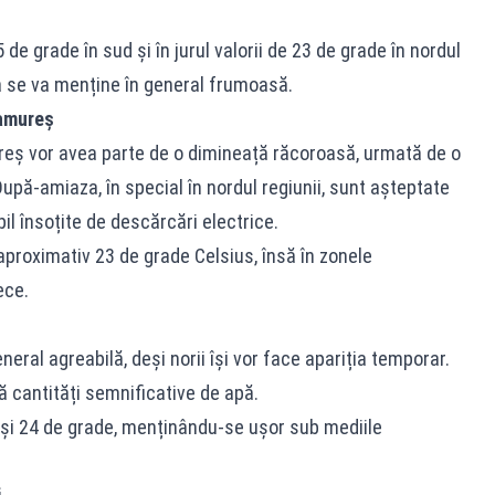
e grade în sud și în jurul valorii de 23 de grade în nordul
a se va menține în general frumoasă.
ramureș
ureș vor avea parte de o dimineață răcoroasă, urmată de o
 După-amiaza, în special în nordul regiunii, sunt așteptate
bil însoțite de descărcări electrice.
proximativ 23 de grade Celsius, însă în zonele
ece.
neral agreabilă, deși norii își vor face apariția temporar.
ră cantități semnificative de apă.
3 și 24 de grade, menținându-se ușor sub mediile