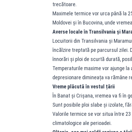
trecătoare.
Maximele termice vor urca până la 25 d
Moldovei și în Bucovina, unde vreme
Averse locale în Transilvania și Ma
Locuitorii din Transilvania și Maram
încălzire treptată pe parcursul zilei.
înnorări și ploi de scurtă durată, posi
Temperaturile maxime vor ajunge la a
depresionare dimineața va rămâne r
Vreme plăcută în vestul țării
În Banat și Crișana, vremea va fi în ge
Sunt posibile ploi slabe și izolate, fă
Valorile termice se vor situa între 2
climatologice ale perioadei.