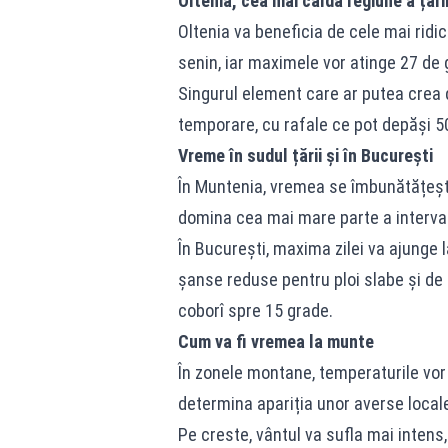
Oltenia, cea mai caldă regiune a țări
Oltenia va beneficia de cele mai ridi
senin, iar maximele vor atinge 27 de 
Singurul element care ar putea crea d
temporare, cu rafale ce pot depăși 5
Vreme în sudul țării și în București
În Muntenia, vremea se îmbunătățește
domina cea mai mare parte a intervalu
În București, maxima zilei va ajunge l
șanse reduse pentru ploi slabe și de
coborî spre 15 grade.
Cum va fi vremea la munte
În zonele montane, temperaturile vor
determina apariția unor averse local
Pe creste, vântul va sufla mai intens,