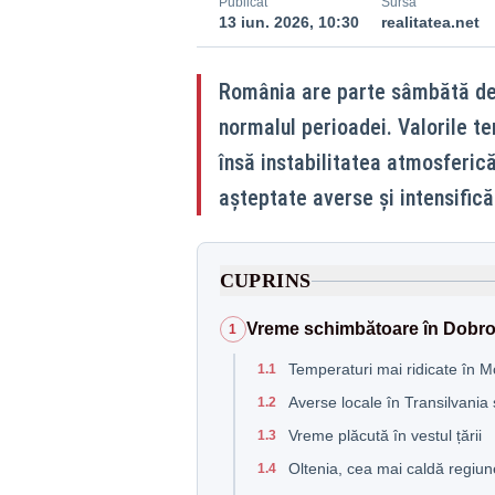
Publicat
Sursă
13 iun. 2026, 10:30
realitatea.net
România are parte sâmbătă de 
normalul perioadei. Valorile te
însă instabilitatea atmosferic
așteptate averse și intensificăr
CUPRINS
Vreme schimbătoare în Dobro
1
Temperaturi mai ridicate în 
1.1
Averse locale în Transilvani
1.2
Vreme plăcută în vestul țării
1.3
Oltenia, cea mai caldă regiune
1.4