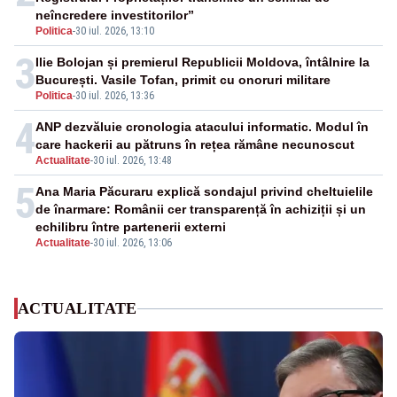
neîncredere investitorilor”
Politica
-
30 iul. 2026, 13:10
3
Ilie Bolojan și premierul Republicii Moldova, întâlnire la
București. Vasile Tofan, primit cu onoruri militare
Politica
-
30 iul. 2026, 13:36
4
ANP dezvăluie cronologia atacului informatic. Modul în
care hackerii au pătruns în rețea rămâne necunoscut
Actualitate
-
30 iul. 2026, 13:48
5
Ana Maria Păcuraru explică sondajul privind cheltuielile
de înarmare: Românii cer transparență în achiziții și un
echilibru între partenerii externi
Actualitate
-
30 iul. 2026, 13:06
ACTUALITATE