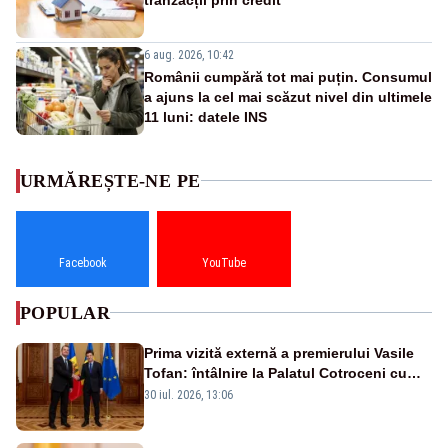
6 aug. 2026, 10:42
Românii cumpără tot mai puțin. Consumul
a ajuns la cel mai scăzut nivel din ultimele
11 luni: datele INS
URMĂREȘTE-NE PE
Facebook
YouTube
POPULAR
Prima vizită externă a premierului Vasile
Tofan: întâlnire la Palatul Cotroceni cu
președintele Nicușor Dan
30 iul. 2026, 13:06