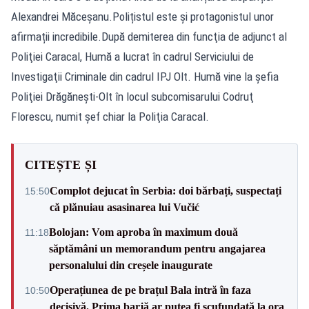
Alexandrei Măceșanu.Polițistul este și protagonistul unor
afirmații incredibile.După demiterea din funcţia de adjunct al
Poliţiei Caracal, Humă a lucrat în cadrul Serviciului de
Investigaţii Criminale din cadrul IPJ Olt. Humă vine la şefia
Poliţiei Drăgăneşti-Olt în locul subcomisarului Codruţ
Florescu, numit şef chiar la Poliţia Caracal.
CITEȘTE ȘI
Complot dejucat în Serbia: doi bărbați, suspectați
15:50
că plănuiau asasinarea lui Vučić
Bolojan: Vom aproba în maximum două
11:18
săptămâni un memorandum pentru angajarea
personalului din creșele inaugurate
Operațiunea de pe brațul Bala intră în faza
10:50
decisivă. Prima barjă ar putea fi scufundată la ora