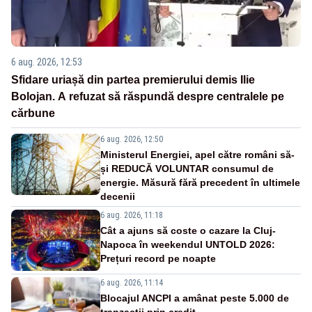
6 aug. 2026, 12:53
Sfidare uriașă din partea premierului demis Ilie
Bolojan. A refuzat să răspundă despre centralele pe
cărbune
6 aug. 2026, 12:50
Ministerul Energiei, apel către români să-
și REDUCĂ VOLUNTAR consumul de
energie. Măsură fără precedent în ultimele
decenii
6 aug. 2026, 11:18
Cât a ajuns să coste o cazare la Cluj-
Napoca în weekendul UNTOLD 2026:
Prețuri record pe noapte
6 aug. 2026, 11:14
Blocajul ANCPI a amânat peste 5.000 de
tranzacții prin credit