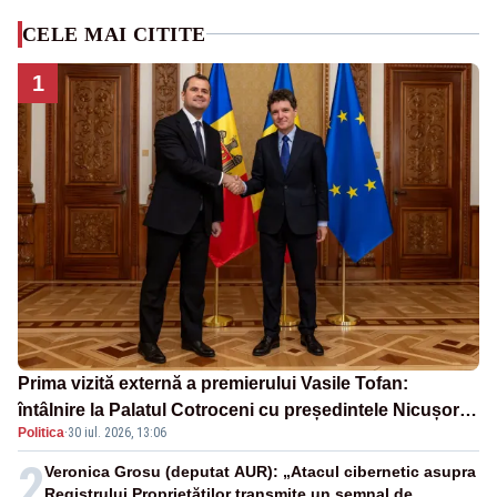
CELE MAI CITITE
1
Prima vizită externă a premierului Vasile Tofan:
întâlnire la Palatul Cotroceni cu președintele Nicușor
Politica
·
30 iul. 2026, 13:06
Dan
2
Veronica Grosu (deputat AUR): „Atacul cibernetic asupra
Registrului Proprietăților transmite un semnal de