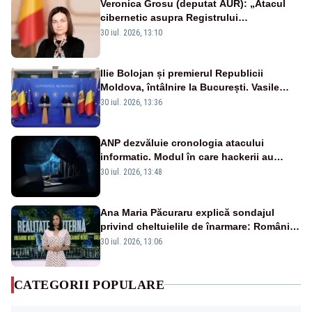
Veronica Grosu (deputat AUR): „Atacul
cibernetic asupra Registrului
Proprietăților transmite un semnal de
30 iul. 2026, 13:10
neîncredere investitorilor”
Ilie Bolojan și premierul Republicii
Moldova, întâlnire la București. Vasile
Tofan, primit cu onoruri militare
30 iul. 2026, 13:36
ANP dezvăluie cronologia atacului
informatic. Modul în care hackerii au
pătruns în rețea rămâne necunoscut
30 iul. 2026, 13:48
Ana Maria Păcuraru explică sondajul
privind cheltuielile de înarmare: Românii
cer transparență în achiziții și un echilibru
30 iul. 2026, 13:06
între partenerii externi
CATEGORII POPULARE