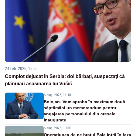
24 feb. 2026, 15:50
Complot dejucat în Serbia: doi bărbați, suspectați că
plănuiau asasinarea lui Vučić
6 aug. 2026, 11:18
Bolojan: Vom aproba în maximum două
săptămâni un memorandum pentru
angajarea personalului din creșele
inaugurate
6 aug. 2026, 10:50
Operațiunea de pe brațul Bala intră în faza