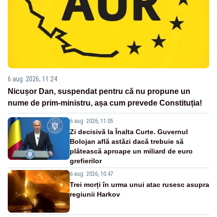
6 aug. 2026, 11:24
Nicușor Dan, suspendat pentru că nu propune un
nume de prim-ministru, așa cum prevede Constituția!
6 aug. 2026, 11:05
Zi decisivă la Înalta Curte. Guvernul
Bolojan află astăzi dacă trebuie să
plătească aproape un miliard de euro
grefierilor
6 aug. 2026, 10:47
Trei morți în urma unui atac rusesc asupra
regiunii Harkov