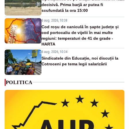
decisivă. Prima barjă ar putea fi
scufundată la ora 15:00
6 aug. 2026, 10:38
Cod roșu de caniculă în șapte județe și
cod portocaliu de vijelii în mai multe
regiuni: temperaturi de 41 de grade -
HARTA
6 aug. 2026, 10:34
Sindicatele din Educație, noi discuții la
Cotroceni pe tema legii salarizării
POLITICA