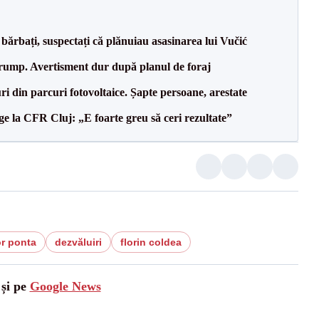
bărbați, suspectați că plănuiau asasinarea lui Vučić
Trump. Avertisment dur după planul de foraj
ri din parcuri fotovoltaice. Șapte persoane, arestate
e la CFR Cluj: „E foarte greu să ceri rezultate”
or ponta
dezvăluiri
florin coldea
 și pe
Google News