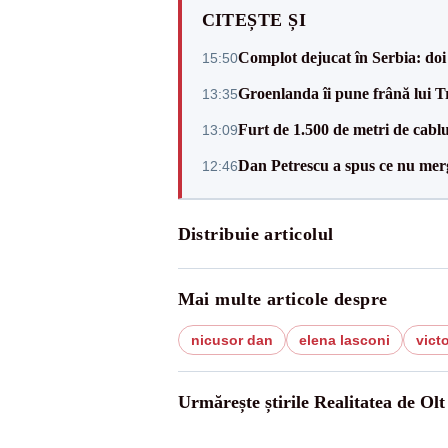
CITEȘTE ȘI
Complot dejucat în Serbia: doi 
15:50
Groenlanda îi pune frână lui 
13:35
Furt de 1.500 de metri de cablu
13:09
Dan Petrescu a spus ce nu merg
12:46
Distribuie articolul
Mai multe articole despre
nicusor dan
elena lasconi
vict
Urmărește știrile Realitatea de Olt