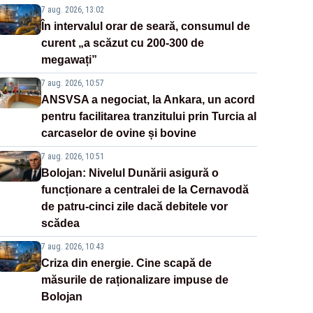
7 aug. 2026, 13:02
În intervalul orar de seară, consumul de
curent „a scăzut cu 200-300 de
megawați”
7 aug. 2026, 10:57
ANSVSA a negociat, la Ankara, un acord
pentru facilitarea tranzitului prin Turcia al
carcaselor de ovine și bovine
7 aug. 2026, 10:51
Bolojan: Nivelul Dunării asigură o
funcționare a centralei de la Cernavodă
de patru-cinci zile dacă debitele vor
scădea
7 aug. 2026, 10:43
Criza din energie. Cine scapă de
măsurile de raționalizare impuse de
Bolojan