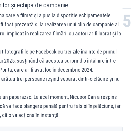
nilor și echipa de campanie
ana care a filmat și a pus la dispoziție echipamentele
i fost prezentă și la realizarea unui clip de campanie al
 implicat în realizarea filmării cu actori ar fi lucrat și la
 fotografiile pe Facebook cu trei zile înainte de primul
mai 2025, susținând că acestea surprind o întâlnire între
Ponta, care ar fi avut loc în decembrie 2024.
, arătau trei persoane ieșind separat dintr-o clădire și nu
 la un paparazzo. La acel moment, Nicușor Dan a respins
că va face plângere penală pentru fals și înșelăciune, iar
, că o va acționa în instanță.