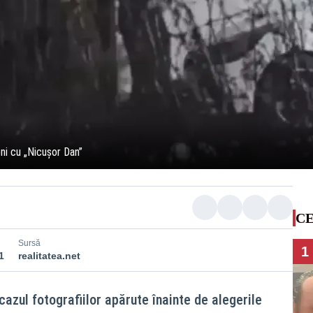
ni cu „Nicușor Dan”
CE
Sursă
1
1
realitatea.net
azul fotografiilor apărute înainte de alegerile