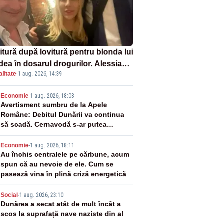
itură după lovitură pentru blonda lui
dea în dosarul drogurilor. Alessia
litate
·
1 aug. 2026, 14:39
uraru explică decizia magistraților
2
Economie
-
1 aug. 2026, 18:08
Avertisment sumbru de la Apele
Române: Debitul Dunării va continua
să scadă. Cernavodă s-ar putea
închide în 4 zile
3
Economie
-
1 aug. 2026, 18:11
Au închis centralele pe cărbune, acum
spun că au nevoie de ele. Cum se
pasează vina în plină criză energetică
4
Social
-
1 aug. 2026, 23:10
Dunărea a secat atât de mult încât a
scos la suprafață nave naziste din al