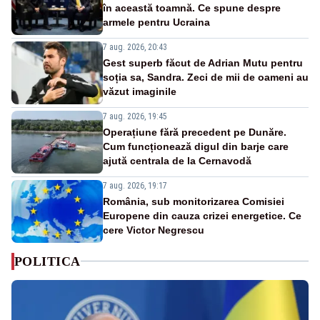
în această toamnă. Ce spune despre
armele pentru Ucraina
7 aug. 2026, 20:43
Gest superb făcut de Adrian Mutu pentru
soția sa, Sandra. Zeci de mii de oameni au
văzut imaginile
7 aug. 2026, 19:45
Operațiune fără precedent pe Dunăre.
Cum funcționează digul din barje care
ajută centrala de la Cernavodă
7 aug. 2026, 19:17
România, sub monitorizarea Comisiei
Europene din cauza crizei energetice. Ce
cere Victor Negrescu
POLITICA