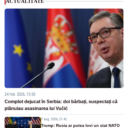
ACTUALITATE
24 feb. 2026, 15:50
Complot dejucat în Serbia: doi bărbați, suspectați că
plănuiau asasinarea lui Vučić
7 aug. 2026, 21:42
Trump: Rusia ar putea lovi un stat NATO