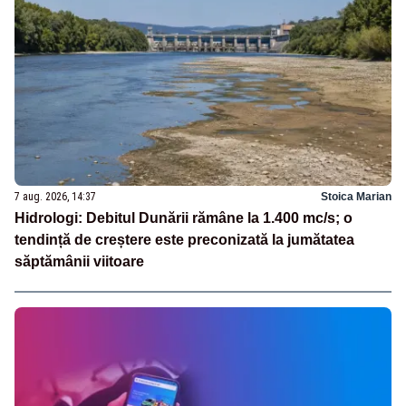
7 aug. 2026, 14:37
Stoica Marian
Hidrologi: Debitul Dunării rămâne la 1.400 mc/s; o
tendință de creștere este preconizată la jumătatea
săptămânii viitoare