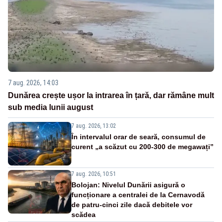
7 aug. 2026, 14:03
Dunărea crește ușor la intrarea în țară, dar rămâne mult
sub media lunii august
7 aug. 2026, 13:02
În intervalul orar de seară, consumul de
curent „a scăzut cu 200-300 de megawați”
7 aug. 2026, 10:51
Bolojan: Nivelul Dunării asigură o
funcționare a centralei de la Cernavodă
de patru-cinci zile dacă debitele vor
scădea