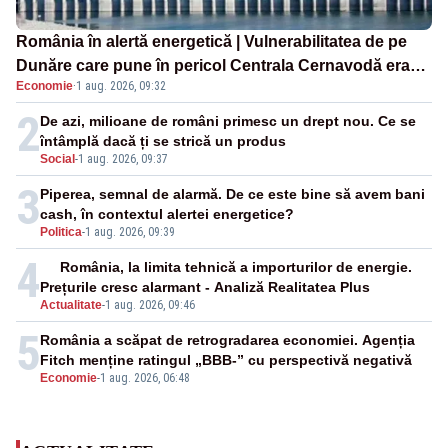
România în alertă energetică | Vulnerabilitatea de pe
Dunăre care pune în pericol Centrala Cernavodă era
Economie
·
1 aug. 2026, 09:32
cunoscută de pe vremea lui Ceaușescu
2
De azi, milioane de români primesc un drept nou. Ce se
întâmplă dacă ți se strică un produs
Social
-
1 aug. 2026, 09:37
3
Piperea, semnal de alarmă. De ce este bine să avem bani
cash, în contextul alertei energetice?
Politica
-
1 aug. 2026, 09:39
4
România, la limita tehnică a importurilor de energie.
Prețurile cresc alarmant - Analiză Realitatea Plus
Actualitate
-
1 aug. 2026, 09:46
5
România a scăpat de retrogradarea economiei. Agenția
Fitch menține ratingul „BBB-” cu perspectivă negativă
Economie
-
1 aug. 2026, 06:48