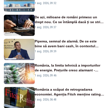
în pericol Centrala Cernavodă era
1 aug. 2026, 09:32
cunoscută de pe vremea lui Ceaușescu
De azi, milioane de români primesc un
drept nou. Ce se întâmplă dacă ți se strică
un produs
1 aug. 2026, 09:37
Piperea, semnal de alarmă. De ce este
bine să avem bani cash, în contextul
alertei energetice?
1 aug. 2026, 09:39
România, la limita tehnică a importurilor
de energie. Prețurile cresc alarmant -
Analiză Realitatea Plus
1 aug. 2026, 09:46
România a scăpat de retrogradarea
economiei. Agenția Fitch menține ratingul
„BBB-” cu perspectivă negativă
1 aug. 2026, 06:48