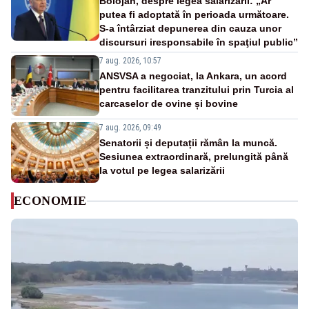
Bolojan, despre legea salarizării: „Ar
putea fi adoptată în perioada următoare.
S-a întârziat depunerea din cauza unor
discursuri iresponsabile în spaţiul public”
7 aug. 2026, 10:57
ANSVSA a negociat, la Ankara, un acord
pentru facilitarea tranzitului prin Turcia al
carcaselor de ovine și bovine
7 aug. 2026, 09:49
Senatorii și deputații rămân la muncă.
Sesiunea extraordinară, prelungită până
la votul pe legea salarizării
ECONOMIE