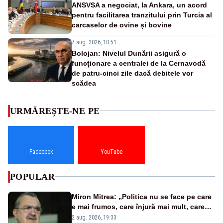
ANSVSA a negociat, la Ankara, un acord
pentru facilitarea tranzitului prin Turcia al
carcaselor de ovine și bovine
7 aug. 2026, 10:51
Bolojan: Nivelul Dunării asigură o
funcționare a centralei de la Cernavodă
de patru-cinci zile dacă debitele vor
scădea
URMĂREȘTE-NE PE
Facebook
YouTube
POPULAR
Miron Mitrea: „Politica nu se face pe care
e mai frumos, care înjură mai mult, care
țipă mai tare, ci pe proiecte”
2 aug. 2026, 19:33