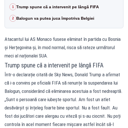
Trump spune că a intervenit pe lângă FIFA
1
Balogun va putea juca împotriva Belgiei
2
Atacantul lui AS Monaco fusese eliminat în partida cu Bosnia
și Herțegovina și, în mod normal, risca să rateze următorul
meci al naționalei SUA.
Trump spune că a intervenit pe lângă FIFA
Într-o declarație citată de Sky News, Donald Trump a afirmat
că i-a convins pe oficialii FIFA să renunțe la suspendarea lui
Balogun, considerând că eliminarea acestuia a fost nedreaptă.
„Sunt o persoană care iubește sportul. Am fost un atlet
desăvârșit și înțeleg foarte bine sportul. Nu a fost fault. Au
fost doi jucători care alergau cu viteză și s-au ciocnit. Nu poți
controla în acel moment fiecare mișcare astfel încât să-l