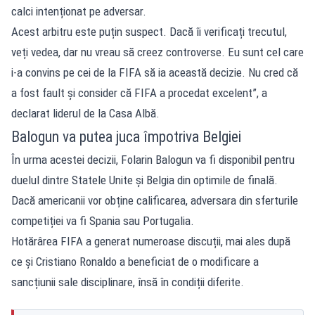
calci intenționat pe adversar.
Acest arbitru este puțin suspect. Dacă îi verificați trecutul,
veți vedea, dar nu vreau să creez controverse. Eu sunt cel care
i-a convins pe cei de la FIFA să ia această decizie. Nu cred că
a fost fault și consider că FIFA a procedat excelent”, a
declarat liderul de la Casa Albă.
Balogun va putea juca împotriva Belgiei
În urma acestei decizii, Folarin Balogun va fi disponibil pentru
duelul dintre Statele Unite și Belgia din optimile de finală.
Dacă americanii vor obține calificarea, adversara din sferturile
competiției va fi Spania sau Portugalia.
Hotărârea FIFA a generat numeroase discuții, mai ales după
ce și Cristiano Ronaldo a beneficiat de o modificare a
sancțiunii sale disciplinare, însă în condiții diferite.