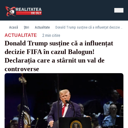
Acasă
Știri
Actualitate
Donald Trump susține că a influențat decizie FIFA în cazul Balogun! Declarația care a stârnit un val de controverse
·
ACTUALITATE
2 min citire
Donald Trump susține că a influențat
decizie FIFA în cazul Balogun!
Declarația care a stârnit un val de
controverse