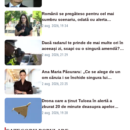
Românii se pregătesc pentru cel mai
sumbru scenariu, odată cu alerta
energetică
2 aug. 2026, 19:34
Dacă radarul te prinde de mai multe ori în
aceeași zi, scapi cu o singură amendă?
Ce spune legea
2 aug. 2026, 21:29
Ana Maria Păcuraru: „Ce se alege de un
om căruia i se închide singura lui
portiță?”
2 aug. 2026, 23:25
Drona care a ținut Tulcea în alertă a
zburat 20 de minute deasupra apelor
României. Au fost ridicate două F-16
2 aug. 2026, 19:28