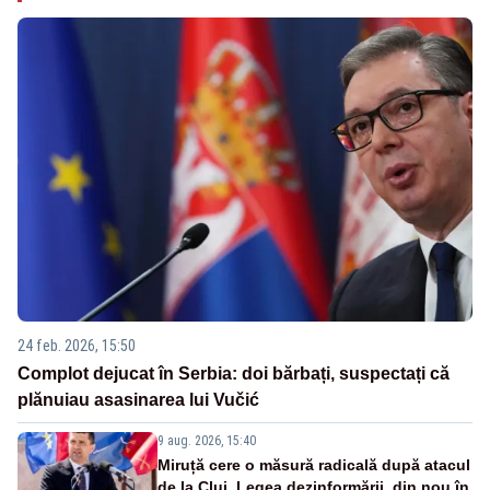
24 feb. 2026, 15:50
Complot dejucat în Serbia: doi bărbați, suspectați că
plănuiau asasinarea lui Vučić
9 aug. 2026, 15:40
Miruță cere o măsură radicală după atacul
de la Cluj. Legea dezinformării, din nou în