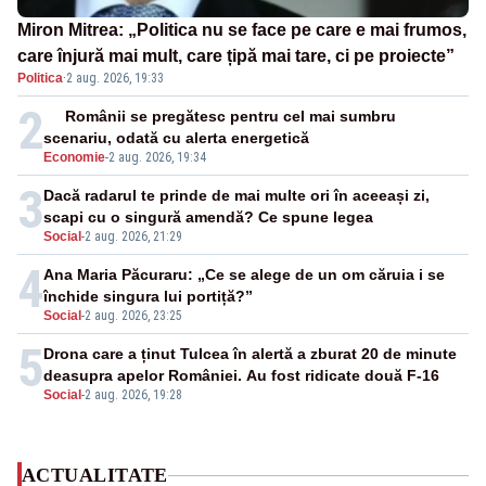
Miron Mitrea: „Politica nu se face pe care e mai frumos,
care înjură mai mult, care țipă mai tare, ci pe proiecte”
Politica
·
2 aug. 2026, 19:33
2
Românii se pregătesc pentru cel mai sumbru
scenariu, odată cu alerta energetică
Economie
-
2 aug. 2026, 19:34
3
Dacă radarul te prinde de mai multe ori în aceeași zi,
scapi cu o singură amendă? Ce spune legea
Social
-
2 aug. 2026, 21:29
4
Ana Maria Păcuraru: „Ce se alege de un om căruia i se
închide singura lui portiță?”
Social
-
2 aug. 2026, 23:25
5
Drona care a ținut Tulcea în alertă a zburat 20 de minute
deasupra apelor României. Au fost ridicate două F-16
Social
-
2 aug. 2026, 19:28
ACTUALITATE