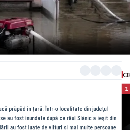
CE
1
 prăpăd în țară. Într-o localitate din județul
e au fost inundate după ce râul Slănic a ieșit din
ării au fost luate de viituri și mai multe persoane