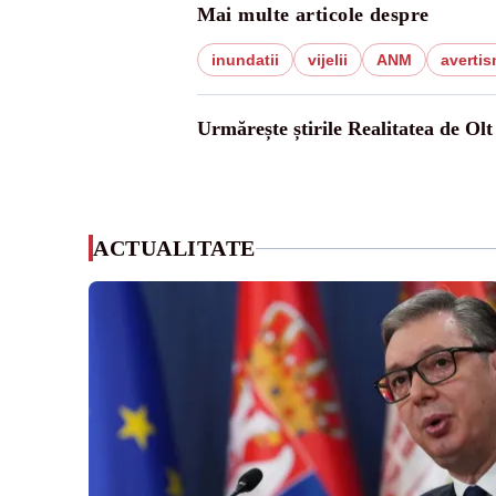
Mai multe articole despre
inundatii
vijelii
ANM
averti
Urmărește știrile Realitatea de Olt
ACTUALITATE