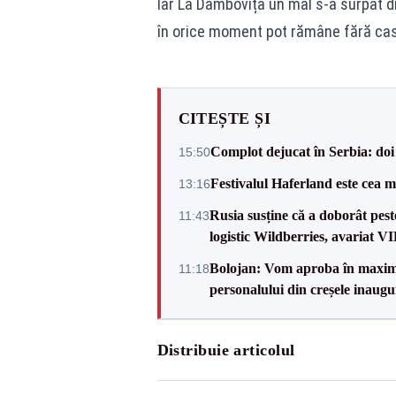
Iar La Dâmbovița un mal s-a surpat d
în orice moment pot rămâne fără cas
CITEȘTE ȘI
Complot dejucat în Serbia: doi 
15:50
Festivalul Haferland este cea m
13:16
Rusia susține că a doborât pes
11:43
logistic Wildberries, avariat 
Bolojan: Vom aproba în maxi
11:18
personalului din creșele inaugu
Distribuie articolul