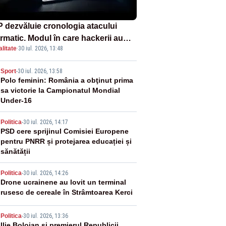
 dezvăluie cronologia atacului
ormatic. Modul în care hackerii au
litate
·
30 iul. 2026, 13:48
runs în rețea rămâne necunoscut
2
Sport
-
30 iul. 2026, 13:58
Polo feminin: România a obţinut prima
sa victorie la Campionatul Mondial
Under-16
3
Politica
-
30 iul. 2026, 14:17
PSD cere sprijinul Comisiei Europene
pentru PNRR și protejarea educației și
sănătății
4
Politica
-
30 iul. 2026, 14:26
Drone ucrainene au lovit un terminal
rusesc de cereale în Strâmtoarea Kerci
Politica
-
30 iul. 2026, 13:36
Ilie Bolojan și premierul Republicii