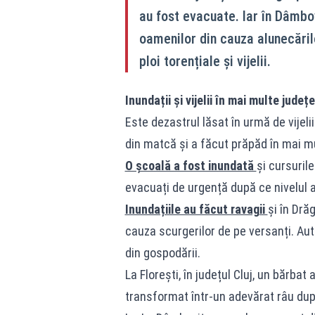
au fost evacuate. Iar în Dâmbo
oamenilor din cauza alunecăril
ploi torențiale și vijelii.
Inundații și vijelii în mai multe județe
Este dezastrul lăsat în urmă de vijeliil
din matcă și a făcut prăpăd în mai mu
O școală a fost inundată
și cursuril
evacuați de urgență după ce nivelul ap
Inundațiile au făcut ravagii
și în Dră
cauza scurgerilor de pe versanți. Au
din gospodării.
La Florești, în județul Cluj, un bărb
transformat într-un adevărat râu dup