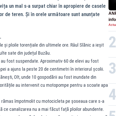
vița un mal s-a surpat chiar în apropiere de casele
or de teren. Și în orele următoare sunt anunțate
ANP
inf
Actua
păt
.
e și ploile torențiale din ultimele ore. Râul Slănic a ieșit
lte sate din județul Buzău.
e au fost suspendate. Aproximativ 60 de elevi au fost
ei a ajuns la peste 20 de centimetri în interiorul școlii.
gănești, Olt, unde 10 gospodării au fost inundate din
toritățile au intervenit cu motopompe pentru a scoate apa
at a rămas împotmolit cu motocicleta pe șoseaua care s-a
ă ce canalizarea nu a mai făcut față ploilor abundente.