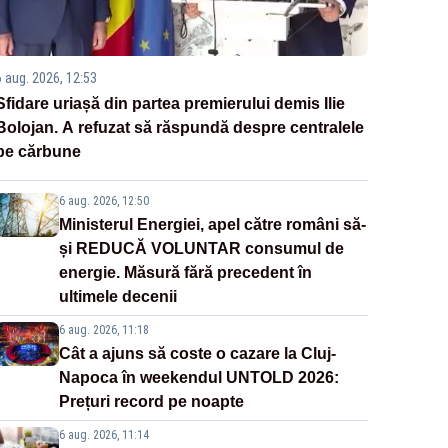
6 aug. 2026, 12:53
Sfidare uriașă din partea premierului demis Ilie
Bolojan. A refuzat să răspundă despre centralele
pe cărbune
6 aug. 2026, 12:50
Ministerul Energiei, apel către români să-
și REDUCĂ VOLUNTAR consumul de
energie. Măsură fără precedent în
ultimele decenii
6 aug. 2026, 11:18
Cât a ajuns să coste o cazare la Cluj-
Napoca în weekendul UNTOLD 2026:
Prețuri record pe noapte
6 aug. 2026, 11:14