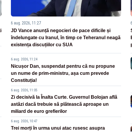
6 aug. 2026, 11:27
i
JD Vance anunță negocieri de pace dificile și
îndelungate cu Iranul, în timp ce Teheranul neagă
existența discuțiilor cu SUA
6 aug. 2026, 11:24
Nicușor Dan, suspendat pentru că nu propune
un nume de prim-ministru, așa cum prevede
Constituția!
6 aug. 2026, 11:05
Zi decisivă la Înalta Curte. Guvernul Bolojan află
astăzi dacă trebuie să plătească aproape un
miliard de euro grefierilor
6 aug. 2026, 10:47
Trei morți în urma unui atac rusesc asupra