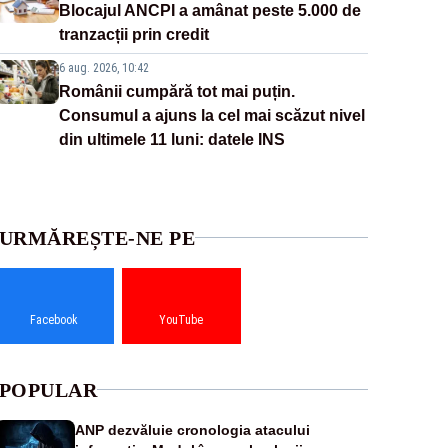
Blocajul ANCPI a amânat peste 5.000 de
tranzacții prin credit
6 aug. 2026, 10:42
Românii cumpără tot mai puțin.
Consumul a ajuns la cel mai scăzut nivel
din ultimele 11 luni: datele INS
URMĂREȘTE-NE PE
Facebook
YouTube
POPULAR
ANP dezvăluie cronologia atacului