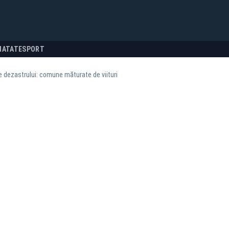
NATATE
SPORT
e dezastrului: comune măturate de viituri