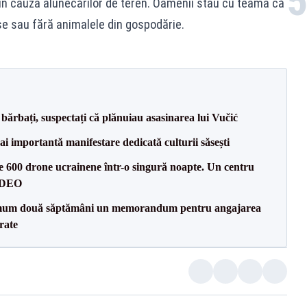
in cauza alunecărilor de teren. Oamenii stau cu teama că
e sau fără animalele din gospodărie.
bărbați, suspectați că plănuiau asasinarea lui Vučić
ai importantă manifestare dedicată culturii săsești
te 600 drone ucrainene într-o singură noapte. Un centru
VIDEO
mum două săptămâni un memorandum pentru angajarea
rate