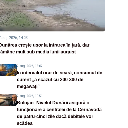
7 aug. 2026, 14:03
Dunărea crește ușor la intrarea în țară, dar
rămâne mult sub media lunii august
7 aug. 2026, 13:02
În intervalul orar de seară, consumul de
curent „a scăzut cu 200-300 de
megawați”
7 aug. 2026, 10:51
Bolojan: Nivelul Dunării asigură o
funcționare a centralei de la Cernavodă
de patru-cinci zile dacă debitele vor
scădea