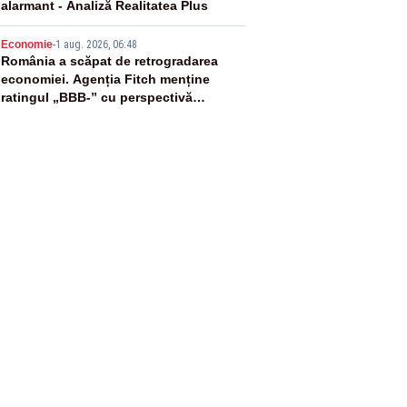
alarmant - Analiză Realitatea Plus
5
Economie
-
1 aug. 2026, 06:48
România a scăpat de retrogradarea
economiei. Agenția Fitch menține
ratingul „BBB-” cu perspectivă
negativă