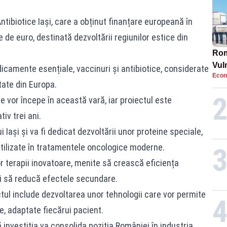
ntibiotice Iași, care a obținut finanțare europeană în
 de euro, destinată dezvoltării regiunilor estice din
Rom
Vul
icamente esențiale, vaccinuri și antibiotice, considerate
Econ
pun
ate din Europa.
cun
e vor începe în această vară, iar proiectul este
iv trei ani.
i Iași și va fi dedicat dezvoltării unor proteine speciale,
utilizate în tratamentele oncologice moderne.
or terapii inovatoare, menite să crească eficiența
i să reducă efectele secundare.
tul include dezvoltarea unor tehnologii care vor permite
ie, adaptate fiecărui pacient.
investiția va consolida poziția României în industria