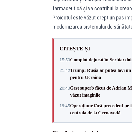
farmaceutică și va contribui la crear
Proiectul este văzut drept un pas im
modernizarea sistemului de sănătate r
CITEȘTE ȘI
Complot dejucat în Serbia: doi 
15:50
Trump: Rusia ar putea lovi un
21:42
pentru Ucraina
Gest superb făcut de Adrian Mu
20:43
văzut imaginile
Operațiune fără precedent pe 
19:45
centrala de la Cernavodă