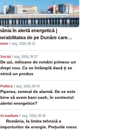
ânia în alertă energetică |
nerabilitatea de pe Dunăre care
omie
·
1 aug. 2026, 09:32
e în pericol Centrala Cernavodă era
oscută de pe vremea lui Ceaușescu
2
Social
-
1 aug. 2026, 09:37
De azi, milioane de români primesc un
drept nou. Ce se întâmplă dacă ți se
strică un produs
3
Politica
-
1 aug. 2026, 09:39
Piperea, semnal de alarmă. De ce este
bine să avem bani cash, în contextul
alertei energetice?
4
Actualitate
-
1 aug. 2026, 09:46
România, la limita tehnică a
importurilor de energie. Prețurile cresc