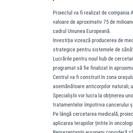
Proiectul va fi realizat de compania A
valoare de aproximativ 75 de milioane
cadrul Uniunea Europeană.
Investiția vizează producerea de med
strategice pentru sistemele de sănăt
Lucrările pentru noul hub de cercetar
programat să fie finalizat în aproximat
Centrul va fi construit în zona orașulu
asemănătoare anticorpilor naturali, 
Specialiștii vor lucra la obținerea un
tratamentelor împotriva cancerului ș
Pe lângă cercetarea medicală, proiec
aplicarea terapiilor țintite în oncolog
Reprezentanții europeni consideră că 