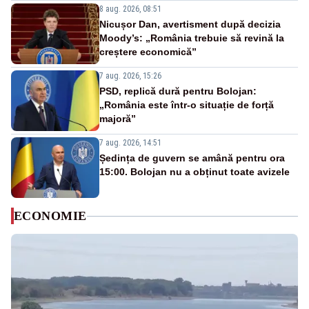
8 aug. 2026, 08:51
Nicușor Dan, avertisment după decizia
Moody’s: „România trebuie să revină la
creștere economică”
7 aug. 2026, 15:26
PSD, replică dură pentru Bolojan:
„România este într-o situație de forță
majoră”
7 aug. 2026, 14:51
Ședința de guvern se amână pentru ora
15:00. Bolojan nu a obținut toate avizele
ECONOMIE