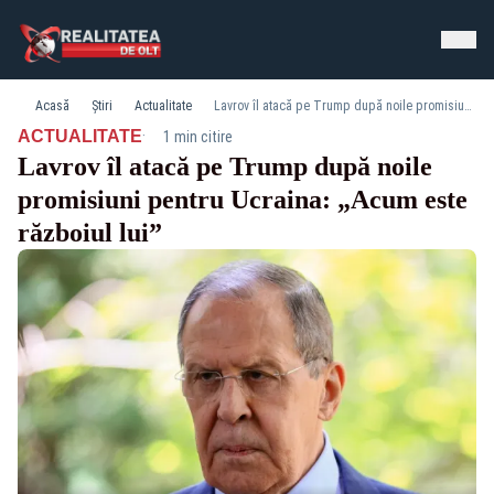
Acasă
Știri
Actualitate
Lavrov îl atacă pe Trump după noile promisiuni pentru Ucraina: „Acum este războiul lui”
·
ACTUALITATE
1 min citire
Lavrov îl atacă pe Trump după noile
promisiuni pentru Ucraina: „Acum este
războiul lui”