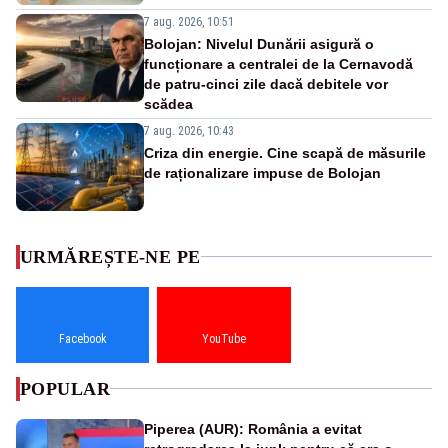
7 aug. 2026, 10:51
Bolojan: Nivelul Dunării asigură o
funcționare a centralei de la Cernavodă
de patru-cinci zile dacă debitele vor
scădea
7 aug. 2026, 10:43
Criza din energie. Cine scapă de măsurile
de raționalizare impuse de Bolojan
URMĂREȘTE-NE PE
Facebook
YouTube
POPULAR
Piperea (AUR): România a evitat