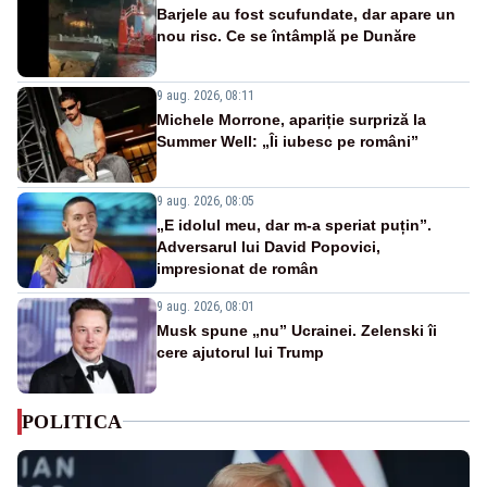
Barjele au fost scufundate, dar apare un
nou risc. Ce se întâmplă pe Dunăre
9 aug. 2026, 08:11
Michele Morrone, apariție surpriză la
Summer Well: „Îi iubesc pe români”
9 aug. 2026, 08:05
„E idolul meu, dar m-a speriat puțin”.
Adversarul lui David Popovici,
impresionat de român
9 aug. 2026, 08:01
Musk spune „nu” Ucrainei. Zelenski îi
cere ajutorul lui Trump
POLITICA