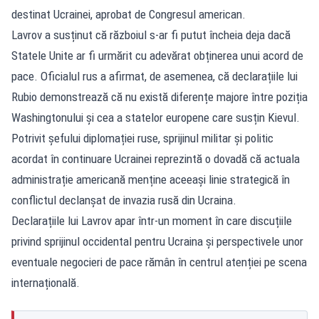
destinat Ucrainei, aprobat de Congresul american.
Lavrov a susținut că războiul s-ar fi putut încheia deja dacă
Statele Unite ar fi urmărit cu adevărat obținerea unui acord de
pace. Oficialul rus a afirmat, de asemenea, că declarațiile lui
Rubio demonstrează că nu există diferențe majore între poziția
Washingtonului și cea a statelor europene care susțin Kievul.
Potrivit șefului diplomației ruse, sprijinul militar și politic
acordat în continuare Ucrainei reprezintă o dovadă că actuala
administrație americană menține aceeași linie strategică în
conflictul declanșat de invazia rusă din Ucraina.
Declarațiile lui Lavrov apar într-un moment în care discuțiile
privind sprijinul occidental pentru Ucraina și perspectivele unor
eventuale negocieri de pace rămân în centrul atenției pe scena
internațională.