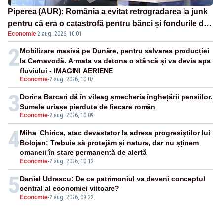
Piperea (AUR): România a evitat retrogradarea la junk
pentru că era o catastrofă pentru bănci și fondurile de
Economie
·
2 aug. 2026, 10:01
pensii
2
Mobilizare masivă pe Dunăre, pentru salvarea producției
la Cernavodă. Armata va detona o stâncă și va devia apa
fluviului - IMAGINI AERIENE
Economie
-
2 aug. 2026, 10:07
3
Dorina Barcari dă în vileag șmecheria înghețării pensiilor.
Sumele uriașe pierdute de fiecare român
Economie
-
2 aug. 2026, 10:09
4
Mihai Chirica, atac devastator la adresa progresiștilor lui
Bolojan: Trebuie să protejăm și natura, dar nu șținem
omaneii în stare permanentă de alertă
Economie
-
2 aug. 2026, 10:12
5
Daniel Udrescu: De ce patrimoniul va deveni conceptul
central al economiei viitoare?
Economie
-
2 aug. 2026, 09:22