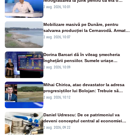
retrogradarea la junk pentru că era o
catastrofă pentru bănci și fondurile de
2 aug. 2026, 10:01
pensii
Mobilizare masivă pe Dunăre, pentru
salvarea producției la Cernavodă. Armata
va detona o stâncă și va devia apa
2 aug. 2026, 10:07
fluviului - IMAGINI AERIENE
Dorina Barcari dă în vileag șmecheria
înghețării pensiilor. Sumele uriașe
pierdute de fiecare român
2 aug. 2026, 10:09
Mihai Chirica, atac devastator la adresa
progresiștilor lui Bolojan: Trebuie să
protejăm și natura, dar nu șținem omaneii
2 aug. 2026, 10:12
în stare permanentă de alertă
Daniel Udrescu: De ce patrimoniul va
deveni conceptul central al economiei
viitoare?
2 aug. 2026, 09:22