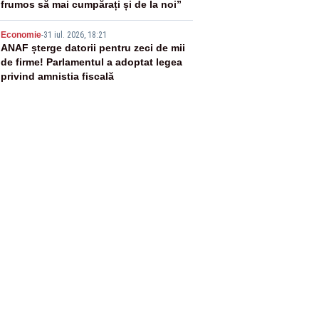
frumos să mai cumpărați și de la noi”
5
Economie
-
31 iul. 2026, 18:21
ANAF șterge datorii pentru zeci de mii
de firme! Parlamentul a adoptat legea
privind amnistia fiscală