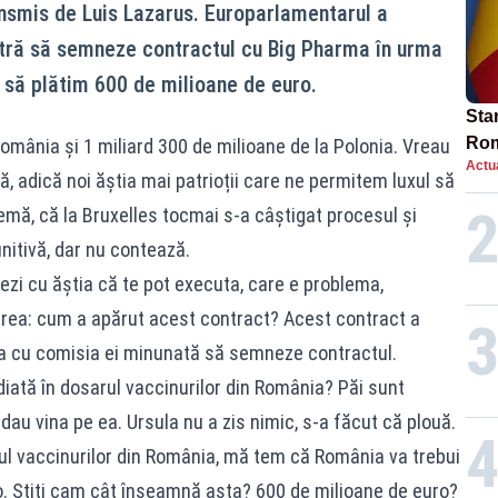
nsmis de Luis Lazarus. Europarlamentarul a
stră să semneze contractul cu Big Pharma în urma
i să plătim 600 de milioane de euro.
Star
Rom
omânia și 1 miliard 300 de milioane de la Polonia. Vreau
Actua
Bol
mă, adică noi ăștia mai patrioții care ne permitem luxul să
rest
emă, că la Bruxelles tocmai s-a câștigat procesul și
nitivă, dar nu contează.
rezi cu ăștia că te pot executa, care e problema,
rea: cum a apărut acest contract? Acest contract a
ula cu comisia ei minunată să semneze contractul.
iată în dosarul vaccinurilor din România? Păi sunt
dau vina pe ea. Ursula nu a zis nimic, s-a făcut că plouă.
rul vaccinurilor din România, mă tem că România va trebui
. Știți cam cât înseamnă asta? 600 de milioane de euro?