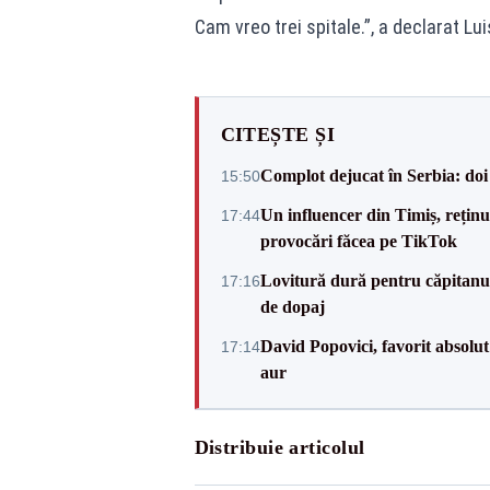
Cam vreo trei spitale.”, a declarat Lu
CITEȘTE ȘI
Complot dejucat în Serbia: doi 
15:50
Un influencer din Timiș, rețin
17:44
provocări făcea pe TikTok
Lovitură dură pentru căpitanul
17:16
de dopaj
David Popovici, favorit absolut
17:14
aur
Distribuie articolul