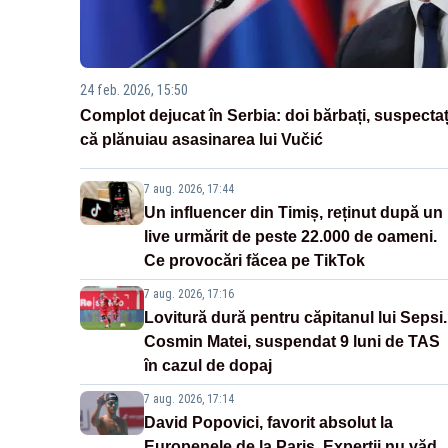
24 feb. 2026, 15:50
Complot dejucat în Serbia: doi bărbați, suspectaț
că plănuiau asasinarea lui Vučić
7 aug. 2026, 17:44
Un influencer din Timiș, reținut după un
live urmărit de peste 22.000 de oameni.
Ce provocări făcea pe TikTok
7 aug. 2026, 17:16
Lovitură dură pentru căpitanul lui Sepsi.
Cosmin Matei, suspendat 9 luni de TAS
în cazul de dopaj
7 aug. 2026, 17:14
David Popovici, favorit absolut la
Europenele de la Paris. Experții nu văd