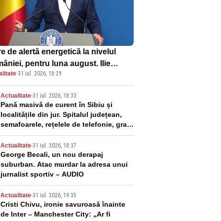
e de alertă energetică la nivelul
âniei, pentru luna august. Ilie
litate
·
31 iul. 2026, 18:29
ojan a anunțat importuri și posibile
ricții – VIDEO
2
Actualitate
-
31 iul. 2026, 18:33
Pană masivă de curent în Sibiu și
localitățile din jur. Spitalul județean,
semafoarele, rețelele de telefonie, grav
afectate
3
Actualitate
-
31 iul. 2026, 18:37
George Becali, un nou derapaj
suburban. Atac murdar la adresa unui
jurnalist sportiv – AUDIO
4
Actualitate
-
31 iul. 2026, 19:35
Cristi Chivu, ironie savuroasă înainte
de Inter – Manchester City: „Ar fi