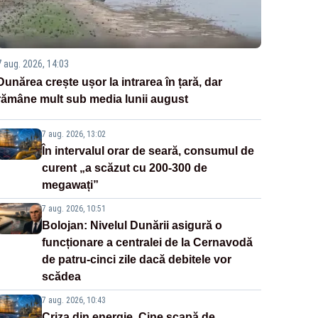
7 aug. 2026, 14:03
Dunărea crește ușor la intrarea în țară, dar
rămâne mult sub media lunii august
7 aug. 2026, 13:02
În intervalul orar de seară, consumul de
curent „a scăzut cu 200-300 de
megawați”
7 aug. 2026, 10:51
Bolojan: Nivelul Dunării asigură o
funcționare a centralei de la Cernavodă
de patru-cinci zile dacă debitele vor
scădea
7 aug. 2026, 10:43
Criza din energie. Cine scapă de