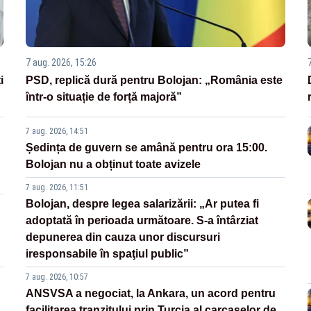
7 aug. 2026, 15:26
i
PSD, replică dură pentru Bolojan: „România este
într-o situație de forță majoră”
7 aug. 2026, 14:51
Ședința de guvern se amână pentru ora 15:00.
Bolojan nu a obținut toate avizele
7 aug. 2026, 11:51
Bolojan, despre legea salarizării: „Ar putea fi
adoptată în perioada următoare. S-a întârziat
depunerea din cauza unor discursuri
iresponsabile în spaţiul public”
7 aug. 2026, 10:57
ANSVSA a negociat, la Ankara, un acord pentru
facilitarea tranzitului prin Turcia al carcaselor de