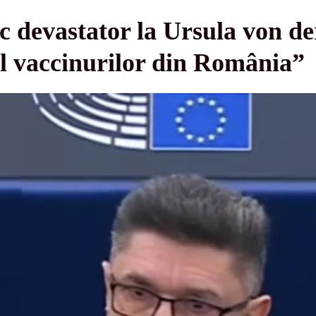
c devastator la Ursula von de
ul vaccinurilor din România”