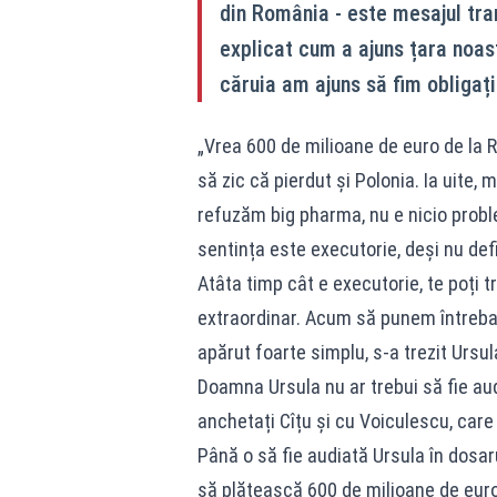
din România - este mesajul tra
explicat cum a ajuns țara noa
căruia am ajuns să fim obligaț
„Vrea 600 de milioane de euro de la R
să zic că pierdut și Polonia. Ia uite, 
refuzăm big pharma, nu e nicio probl
sentința este executorie, deși nu defi
Atâta timp cât e executorie, te poți t
extraordinar. Acum să punem întreba
apărut foarte simplu, s-a trezit Urs
Doamna Ursula nu ar trebui să fie aud
anchetați Cîțu și cu Voiculescu, care 
Până o să fie audiată Ursula în dosa
să plătească 600 de milioane de euro