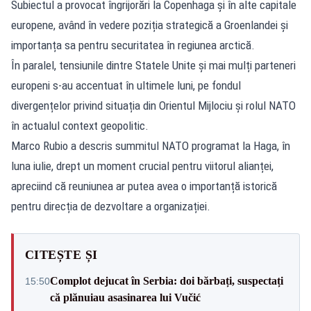
Subiectul a provocat îngrijorări la Copenhaga și în alte capitale
europene, având în vedere poziția strategică a Groenlandei și
importanța sa pentru securitatea în regiunea arctică.
În paralel, tensiunile dintre Statele Unite și mai mulți parteneri
europeni s-au accentuat în ultimele luni, pe fondul
divergențelor privind situația din Orientul Mijlociu și rolul NATO
în actualul context geopolitic.
Marco Rubio a descris summitul NATO programat la Haga, în
luna iulie, drept un moment crucial pentru viitorul alianței,
apreciind că reuniunea ar putea avea o importanță istorică
pentru direcția de dezvoltare a organizației.
CITEȘTE ȘI
Complot dejucat în Serbia: doi bărbați, suspectați
15:50
că plănuiau asasinarea lui Vučić