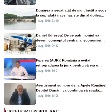
Dunărea a secat atât de mult încât a scos
la suprafață nave naziste din al doilea
război mondial
1 aug. 2026, 23:10
Daniel Udrescu: De ce patrimoniul va
deveni conceptul central al economiei
viitoare?
2 aug. 2026, 09:22
Piperea (AUR): România a evitat
retrogradarea la junk pentru că era o
catastrofă pentru bănci și fondurile de
2 aug. 2026, 10:01
pensii
Avertisment sumbru de la Apele Române:
Debitul Dunării va continua să scadă.
Cernavodă s-ar putea închide în 4 zile
1 aug. 2026, 18:08
CATEGORII POPULARE