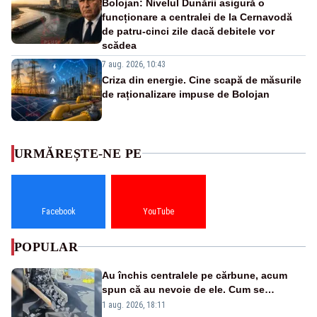
Bolojan: Nivelul Dunării asigură o
funcționare a centralei de la Cernavodă
de patru-cinci zile dacă debitele vor
scădea
7 aug. 2026, 10:43
Criza din energie. Cine scapă de măsurile
de raționalizare impuse de Bolojan
URMĂREȘTE-NE PE
Facebook
YouTube
POPULAR
Au închis centralele pe cărbune, acum
spun că au nevoie de ele. Cum se
pasează vina în plină criză energetică
1 aug. 2026, 18:11