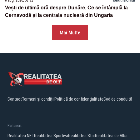
8 aug. 2026, 08:32
Ionuț Nichita
Vești de ultimă oră despre Dunăre. Ce se întâmplă la
Cernavodă și la centrala nucleară din Ungaria
Mai Multe
Contact
Termeni și condiții
Politică de confidențialitate
Cod de conduită
Parteneri:
Realitatea.NET
Realitatea Sportiva
Realitatea Star
Realitatea de Alba