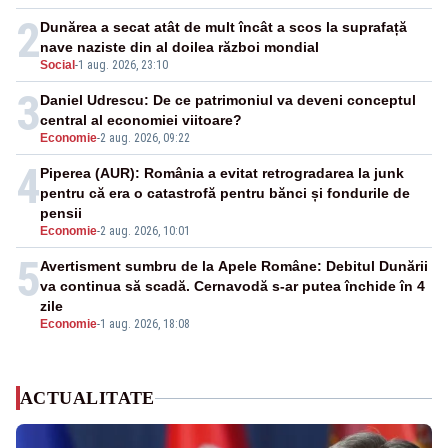
2
Dunărea a secat atât de mult încât a scos la suprafață
nave naziste din al doilea război mondial
Social
-
1 aug. 2026, 23:10
3
Daniel Udrescu: De ce patrimoniul va deveni conceptul
central al economiei viitoare?
Economie
-
2 aug. 2026, 09:22
4
Piperea (AUR): România a evitat retrogradarea la junk
pentru că era o catastrofă pentru bănci și fondurile de
pensii
Economie
-
2 aug. 2026, 10:01
5
Avertisment sumbru de la Apele Române: Debitul Dunării
va continua să scadă. Cernavodă s-ar putea închide în 4
zile
Economie
-
1 aug. 2026, 18:08
ACTUALITATE