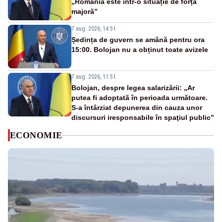
„România este într-o situație de forță
majoră”
7 aug. 2026, 14:51
Ședința de guvern se amână pentru ora
15:00. Bolojan nu a obținut toate avizele
7 aug. 2026, 11:51
Bolojan, despre legea salarizării: „Ar
putea fi adoptată în perioada următoare.
S-a întârziat depunerea din cauza unor
discursuri iresponsabile în spaţiul public”
ECONOMIE